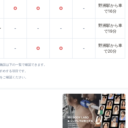
野洲駅から車
○
○
○
-
で16分
野洲駅から車
〜
-
-
-
-
で19分
野洲駅から車
-
○
○
-
で20分
全施設は下の一覧で確認できます。
すすめする項目です。
をご確認ください。