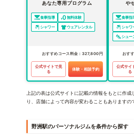
あなた専用プログラム
や
食事指導
無料体験
食事指
シャワー
ウェアレンタル
シャワ
シュー
おすすめコース料金
327,800円
おす
公式サイトで見
公式サイ
体験・相談予約
る
る
上記の表は公式サイトに記載の情報をもとに作成
り、店舗によって内容が変わることもありますの
野洲駅のパーソナルジムを条件から探す