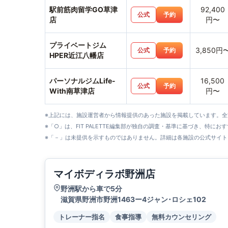
駅前筋肉留学GO草津
92,400
公式
予約
店
円〜
プライベートジム
3,850円
公式
予約
HPER近江八幡店
パーソナルジムLife-
16,500
公式
予約
With南草津店
円〜
※上記には、施設運営者から情報提供のあった施設を掲載しています。
※「○」は、FIT PALETTE編集部が独自の調査・基準に基づき、特にお
※「－」は未提供を示すものではありません。詳細は各施設の公式サイト
マイボディラボ野洲店
野洲駅から車で5分
滋賀県野洲市野洲1463ー4ジャン･ロシェ102
トレーナー指名
食事指導
無料カウンセリング