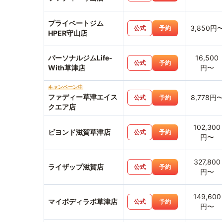
プライベートジム
3,850円
公式
予約
HPER守山店
パーソナルジムLife-
16,500
公式
予約
With草津店
円〜
キャンペーン中
ファディー草津エイス
8,778円
公式
予約
クエア店
102,300
ビヨンド滋賀草津店
公式
予約
円〜
327,800
ライザップ滋賀店
公式
予約
円〜
149,600
マイボディラボ草津店
公式
予約
円〜