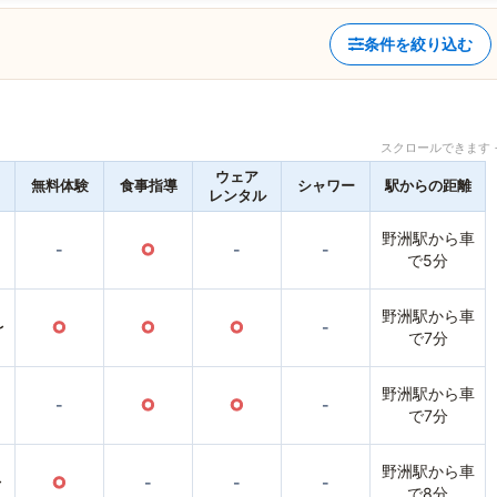
条件を絞り込む
スクロールできます 
ウェア
無料体験
食事指導
シャワー
駅からの距離
レンタル
野洲駅から車
-
○
-
-
で5分
野洲駅から車
〜
○
○
○
-
で7分
野洲駅から車
-
○
○
-
で7分
野洲駅から車
〜
○
-
-
-
で8分