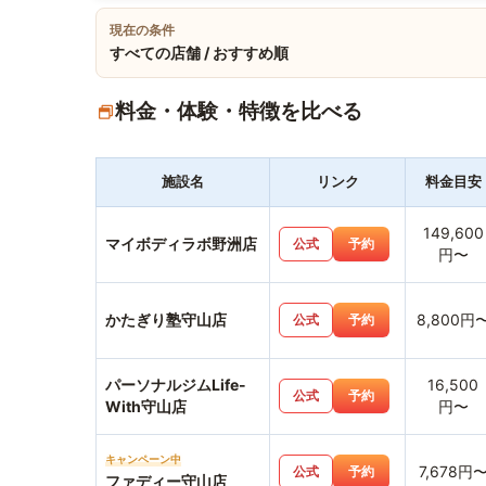
現在の条件
すべての店舗 / おすすめ順
料金・体験・特徴を比べる
施設名
リンク
料金目安
149,600
マイボディラボ野洲店
公式
予約
円〜
かたぎり塾守山店
8,800円
公式
予約
パーソナルジムLife-
16,500
公式
予約
With守山店
円〜
キャンペーン中
7,678円
公式
予約
ファディー守山店