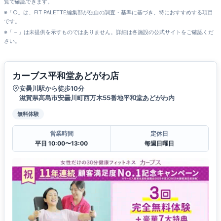
覧で確認できます。
※「○」は、FIT PALETTE編集部が独自の調査・基準に基づき、特におすすめする項目
です。
※「－」は未提供を示すものではありません。詳細は各施設の公式サイトをご確認くだ
さい。
カーブス平和堂あどがわ店
安曇川駅から徒歩10分
滋賀県高島市安曇川町西万木55番地平和堂あどがわ内
無料体験
営業時間
定休日
平日 10:00〜13:00
毎週日曜日