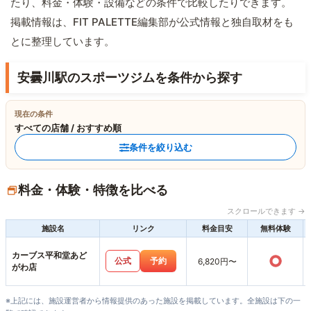
たり、料金・体験・設備などの条件で比較したりできます。
掲載情報は、FIT PALETTE編集部が公式情報と独自取材をも
とに整理しています。
安曇川駅のスポーツジムを条件から探す
現在の条件
すべての店舗 / おすすめ順
条件を絞り込む
料金・体験・特徴を比べる
スクロールできます →
施設名
リンク
料金目安
無料体験
カーブス平和堂あど
○
公式
予約
6,820円〜
がわ店
※上記には、施設運営者から情報提供のあった施設を掲載しています。全施設は下の一