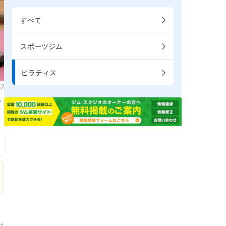
すべて
スポーツジム
ピラティス
7
で
→