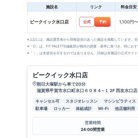
施設名
リンク
料金目安
ビークイック水口店
1,100円
公式
予約
※上記には、施設運営者から情報提供のあった施設を掲載しています。
※「○」は、FIT PALETTE編集部が独自の調査・基準に基づき、特にお
※「－」は未提供を示すものではありません。詳細は各施設の公式サイト
ビークイック水口店
朝日大塚駅から車で20分
滋賀県甲賀市水口町水口６０８４−１ 2F 西友水口店
キャンセル可
スタジオレッスン
マシンピラティス
駐車場
ロッカー
体組成計
Wi-Fi
他店舗利用
営業時間
24:00間営業