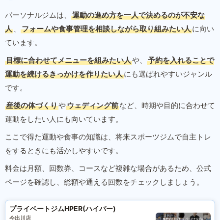
パーソナルジムは、
運動の進め方を一人で決めるのが不安な
人
、
フォームや食事管理を相談しながら取り組みたい人
に向い
ています。
目標に合わせてメニューを組みたい人
や、
予約を入れることで
運動を続けるきっかけを作りたい人
にも選ばれやすいジャンル
です。
産後の体づくり
や
ウェディング前
など、時期や目的に合わせて
運動をしたい人にも向いています。
ここで得た運動や食事の知識は、将来スポーツジムで自主トレ
をするときにも活かしやすいです。
料金は月額、回数券、コースなど複雑な場合があるため、公式
ページを確認し、総額や通える回数をチェックしましょう。
プライベートジムHPER(ハイパー)
今出川店