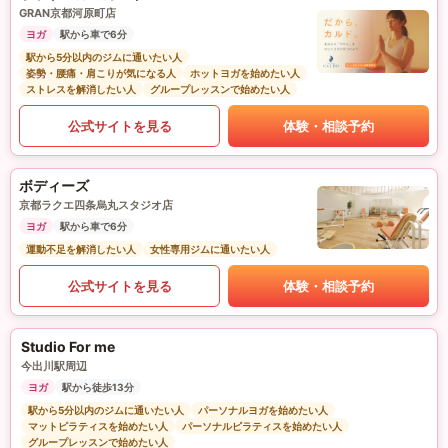
GRAN京都河原町店
ヨガ
駅から車で6分
駅から5分以内のジムに通いたい人
姿勢・腰痛・肩こりが気になる人
ホットヨガを始めたい人
ストレスを解消したい人
グループレッスンで始めたい人
公式サイトを見る
体験・相談予約
ボディーズ
京都ラクエ四条烏丸スタジオ店
ヨガ
駅から車で6分
運動不足を解消したい人
女性専用ジムに通いたい人
公式サイトを見る
体験・相談予約
Studio For me
今出川駅周辺
ヨガ
駅から徒歩13分
駅から5分以内のジムに通いたい人
パーソナルヨガを始めたい人
マットピラティスを始めたい人
パーソナルピラティスを始めたい人
グループレッスンで始めたい人