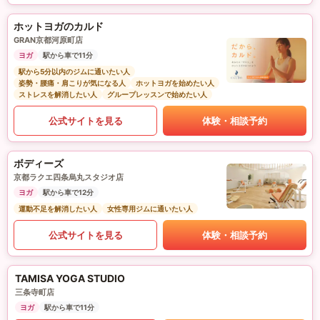
ホットヨガのカルド
GRAN京都河原町店
ヨガ
駅から車で11分
駅から5分以内のジムに通いたい人
姿勢・腰痛・肩こりが気になる人
ホットヨガを始めたい人
ストレスを解消したい人
グループレッスンで始めたい人
公式サイトを見る
体験・相談予約
ボディーズ
京都ラクエ四条烏丸スタジオ店
ヨガ
駅から車で12分
運動不足を解消したい人
女性専用ジムに通いたい人
公式サイトを見る
体験・相談予約
TAMISA YOGA STUDIO
三条寺町店
ヨガ
駅から車で11分