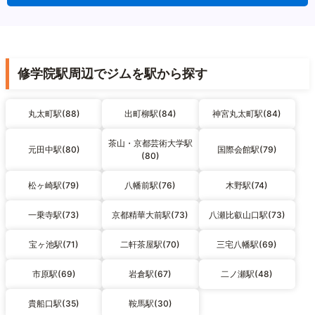
修学院駅周辺でジムを駅から探す
丸太町駅(88)
出町柳駅(84)
神宮丸太町駅(84)
茶山・京都芸術大学駅
元田中駅(80)
国際会館駅(79)
(80)
松ヶ崎駅(79)
八幡前駅(76)
木野駅(74)
一乗寺駅(73)
京都精華大前駅(73)
八瀬比叡山口駅(73)
宝ヶ池駅(71)
二軒茶屋駅(70)
三宅八幡駅(69)
市原駅(69)
岩倉駅(67)
二ノ瀬駅(48)
貴船口駅(35)
鞍馬駅(30)