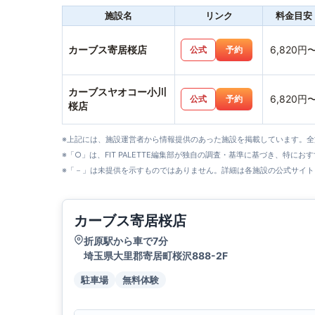
施設名
リンク
料金目安
カーブス寄居桜店
6,820円
公式
予約
カーブスヤオコー小川
6,820円
公式
予約
桜店
※上記には、施設運営者から情報提供のあった施設を掲載しています。
※「○」は、FIT PALETTE編集部が独自の調査・基準に基づき、特にお
※「－」は未提供を示すものではありません。詳細は各施設の公式サイト
カーブス寄居桜店
折原駅から車で7分
埼玉県大里郡寄居町桜沢888-2F
駐車場
無料体験