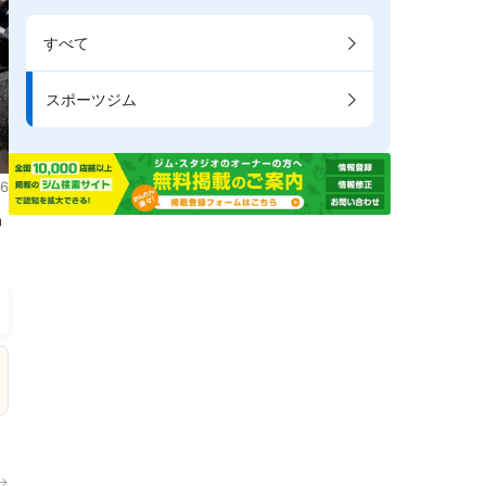
すべて
スポーツジム
6
掲
→