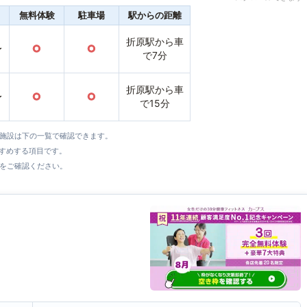
無料体験
駐車場
駅からの距離
折原駅から車
〜
○
○
で7分
折原駅から車
〜
○
○
で15分
全施設は下の一覧で確認できます。
すすめする項目です。
をご確認ください。