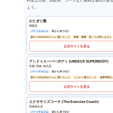
料金は月額、回数券、コースなど複雑な場合があ
ょう。
かたぎり塾
西院店
パーソナルジム
駅から車で4分
駅から5分以内のジムに通いたい人
姿勢・腰痛・肩こりが気になる人
公式サイトを見る
アンドゥスーパーボディ (UNDEUX SUPERBODY)
京都･四条･烏丸店
パーソナルジム
駅から車で8分
駅から5分以内のジムに通いたい人
とにかく痩せたい人
食事管理も
公式サイトを見る
エクササイズコーチ (The Exercise Coach)
四条烏丸店
パーソナルジム
駅から車で8分