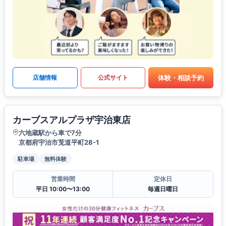
体験・相談予約
店舗情報
公式サイト
カーブスアルプラザ宇治東店
六地蔵駅から車で7分
京都府宇治市莵道平町28-1
駐車場
無料体験
営業時間
定休日
平日 10:00〜13:00
毎週日曜日