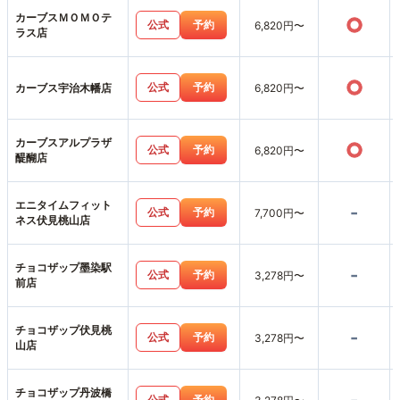
カーブスＭＯＭＯテ
○
公式
予約
6,820円〜
ラス店
○
公式
予約
カーブス宇治木幡店
6,820円〜
カーブスアルプラザ
○
公式
予約
6,820円〜
醍醐店
エニタイムフィット
-
公式
予約
7,700円〜
ネス伏見桃山店
チョコザップ墨染駅
-
公式
予約
3,278円〜
前店
チョコザップ伏見桃
-
公式
予約
3,278円〜
山店
チョコザップ丹波橋
公式
予約