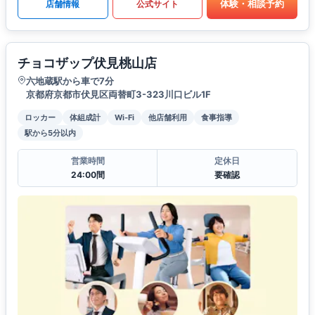
体験・相談予約
店舗情報
公式サイト
チョコザップ伏見桃山店
六地蔵駅から車で7分
京都府京都市伏見区両替町3-323川口ビル1F
ロッカー
体組成計
Wi-Fi
他店舗利用
食事指導
駅から5分以内
営業時間
定休日
24:00間
要確認