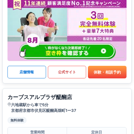
体験・相談予約
店舗情報
公式サイト
カーブスアルプラザ醍醐店
六地蔵駅から車で5分
京都府京都市伏見区醍醐高畑町1ー37
無料体験
営業時間
定休日