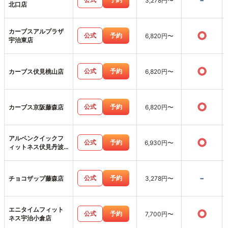
-
3,278円〜
北口店
カーブスアルプラザ
○
公式
予約
6,820円〜
宇治東店
○
公式
予約
カーブス伏見桃山店
6,820円〜
○
公式
予約
カーブス京阪藤森店
6,820円〜
アルペンクイックフ
○
公式
予約
6,930円〜
ィットネス伏見丹波
橋店
-
公式
予約
チョコザップ藤森店
3,278円〜
エニタイムフィット
○
公式
予約
7,700円〜
ネス宇治小倉店