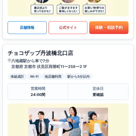
体験・相談予約
店舗情報
公式サイト
チョコザップ丹波橋北口店
六地蔵駅から車で7分
京都府 京都市 伏見区両替町11ー259ー2 1F
体組成計
Wi-Fi
他店舗利用
駅から5分以内
営業時間
定休日
24:00間
要確認