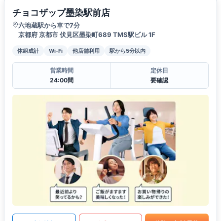
チョコザップ墨染駅前店
六地蔵駅から車で7分
京都府 京都市 伏見区墨染町689 TMS駅ビル 1F
体組成計
Wi-Fi
他店舗利用
駅から5分以内
営業時間
定休日
24:00間
要確認