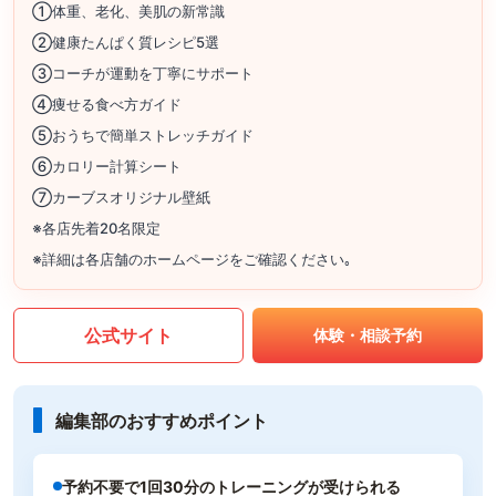
①体重、老化、美肌の新常識
②健康たんぱく質レシピ5選
③コーチが運動を丁寧にサポート
④痩せる食べ方ガイド
⑤おうちで簡単ストレッチガイド
⑥カロリー計算シート
⑦カーブスオリジナル壁紙
※各店先着20名限定
※詳細は各店舗のホームページをご確認ください｡
公式サイト
体験・相談予約
編集部のおすすめポイント
予約不要で1回30分のトレーニングが受けられる