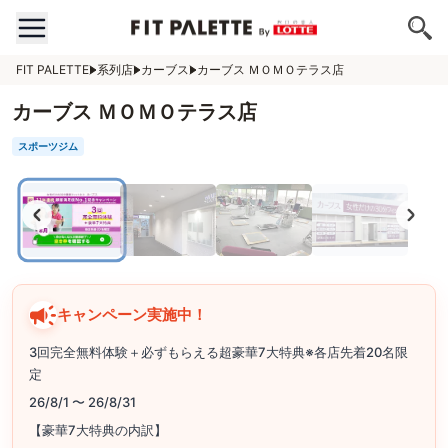
FIT PALETTE
系列店
カーブス
カーブス ＭＯＭＯテラス店
カーブス ＭＯＭＯテラス店
スポーツジム
キャンペーン実施中！
3回完全無料体験＋必ずもらえる超豪華7大特典※各店先着20名限
定
26/8/1 〜 26/8/31
【豪華7大特典の内訳】