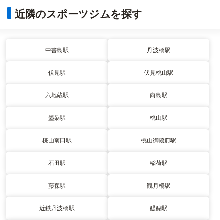
近隣のスポーツジムを探す
中書島駅
丹波橋駅
伏見駅
伏見桃山駅
六地蔵駅
向島駅
墨染駅
桃山駅
桃山南口駅
桃山御陵前駅
石田駅
稲荷駅
藤森駅
観月橋駅
近鉄丹波橋駅
醍醐駅