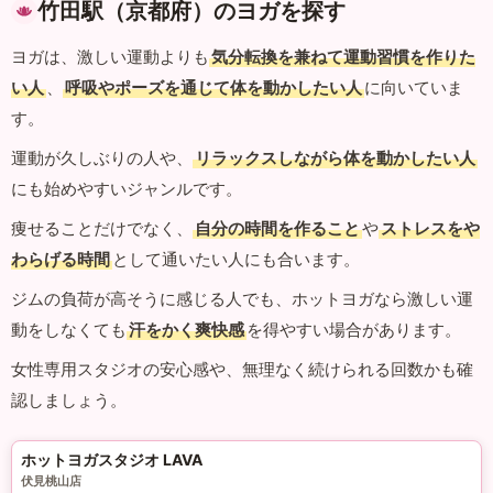
竹田駅（京都府）のヨガを探す
ヨガは、激しい運動よりも
気分転換を兼ねて運動習慣を作りた
い人
、
呼吸やポーズを通じて体を動かしたい人
に向いていま
す。
運動が久しぶりの人や、
リラックスしながら体を動かしたい人
にも始めやすいジャンルです。
痩せることだけでなく、
自分の時間を作ること
や
ストレスをや
わらげる時間
として通いたい人にも合います。
ジムの負荷が高そうに感じる人でも、ホットヨガなら激しい運
動をしなくても
汗をかく爽快感
を得やすい場合があります。
女性専用スタジオの安心感や、無理なく続けられる回数かも確
認しましょう。
ホットヨガスタジオ LAVA
伏見桃山店