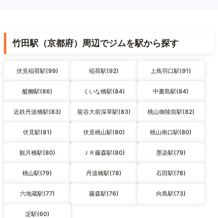
竹田駅（京都府）周辺でジムを駅から探す
伏見稲荷駅(99)
稲荷駅(92)
上鳥羽口駅(91)
醍醐駅(86)
くいな橋駅(84)
中書島駅(84)
近鉄丹波橋駅(83)
龍谷大前深草駅(83)
桃山御陵前駅(82)
伏見駅(81)
伏見桃山駅(80)
桃山南口駅(80)
観月橋駅(80)
ＪＲ藤森駅(80)
墨染駅(79)
桃山駅(79)
丹波橋駅(78)
石田駅(78)
六地蔵駅(77)
藤森駅(76)
向島駅(73)
淀駅(60)