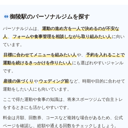
御陵駅のパーソナルジムを探す
パーソナルジムは、
運動の進め方を一人で決めるのが不安な
人
、
フォームや食事管理を相談しながら取り組みたい人
に向い
ています。
目標に合わせてメニューを組みたい人
や、
予約を入れることで
運動を続けるきっかけを作りたい人
にも選ばれやすいジャンル
です。
産後の体づくり
や
ウェディング前
など、時期や目的に合わせて
運動をしたい人にも向いています。
ここで得た運動や食事の知識は、将来スポーツジムで自主トレ
をするときにも活かしやすいです。
料金は月額、回数券、コースなど複雑な場合があるため、公式
ページを確認し、総額や通える回数をチェックしましょう。