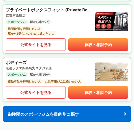
プライベートボックスフィット (Private Box Fit)
京都河原町店
スポーツジム
駅から車で7分
隙間時間を活用したい人
駅から5分以内のジムに通いたい人
公式サイトを見る
体験・相談予約
ボディーズ
京都ラクエ四条烏丸スタジオ店
スポーツジム
駅から車で9分
運動不足を解消したい人
女性専用ジムに通いたい人
公式サイトを見る
体験・相談予約
御陵駅のスポーツジムを目的別に探す