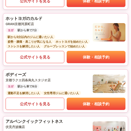
公式サイトを見る
体験・相談予約
ホットヨガのカルド
GRAN京都河原町店
ヨガ
駅から車で7分
駅から5分以内のジムに通いたい人
姿勢・腰痛・肩こりが気になる人
ホットヨガを始めたい人
ストレスを解消したい人
グループレッスンで始めたい人
公式サイトを見る
体験・相談予約
ボディーズ
京都ラクエ四条烏丸スタジオ店
ヨガ
駅から車で9分
運動不足を解消したい人
女性専用ジムに通いたい人
公式サイトを見る
体験・相談予約
アルペンクイックフィットネス
伏見丹波橋店