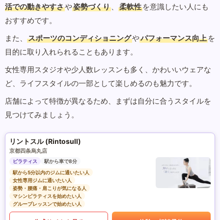
活での動きやすさ
や
姿勢づくり
、
柔軟性
を意識したい人にも
おすすめです。
また、
スポーツのコンディショニング
や
パフォーマンス向上
を
目的に取り入れられることもあります。
女性専用スタジオや少人数レッスンも多く、かわいいウェアな
ど、ライフスタイルの一部として楽しめるのも魅力です。
店舗によって特徴が異なるため、まずは自分に合うスタイルを
見つけてみましょう。
リントスル (Rintosull)
京都四条烏丸店
ピラティス
駅から車で8分
駅から5分以内のジムに通いたい人
女性専用ジムに通いたい人
姿勢・腰痛・肩こりが気になる人
マシンピラティスを始めたい人
グループレッスンで始めたい人