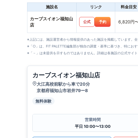
施設名
リンク
料金目安
カーブスイオン福知山
6,820円
公式
予約
店
※上記には、施設運営者から情報提供のあった施設を掲載しています。
※「○」は、FIT PALETTE編集部が独自の調査・基準に基づき、特にお
※「－」は未提供を示すものではありません。詳細は各施設の公式サイト
カーブスイオン福知山店
大江高校前駅から車で20分
京都府福知山市岩井79ー8
無料体験
営業時間
平日 10:00〜13:00