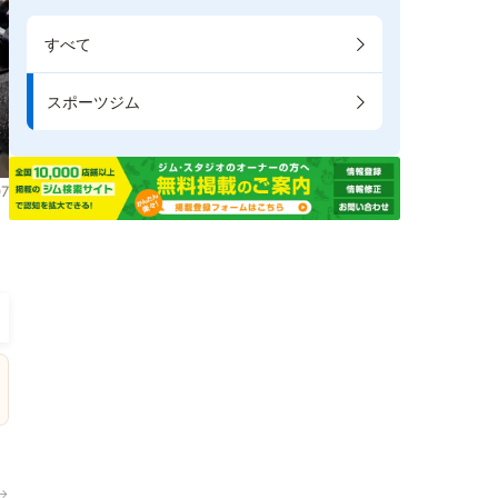
すべて
スポーツジム
7
ま
→