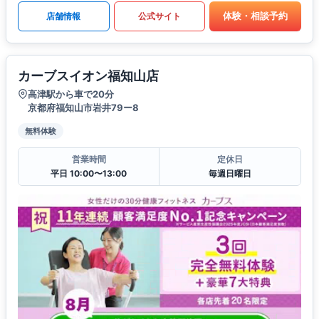
体験・相談予約
店舗情報
公式サイト
カーブスイオン福知山店
高津駅から車で20分
京都府福知山市岩井79ー8
無料体験
営業時間
定休日
平日 10:00〜13:00
毎週日曜日