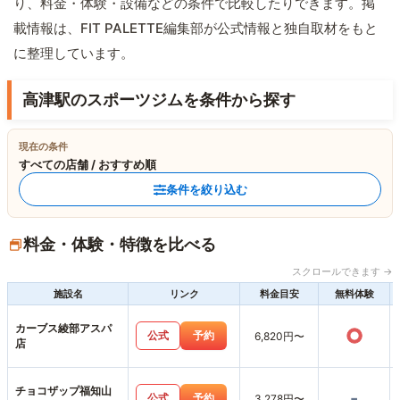
り、料金・体験・設備などの条件で比較したりできます。掲
載情報は、FIT PALETTE編集部が公式情報と独自取材をもと
に整理しています。
高津駅のスポーツジムを条件から探す
現在の条件
すべての店舗 / おすすめ順
条件を絞り込む
料金・体験・特徴を比べる
スクロールできます →
施設名
リンク
料金目安
無料体験
カーブス綾部アスパ
○
公式
予約
6,820円〜
店
チョコザップ福知山
-
公式
予約
3,278円〜