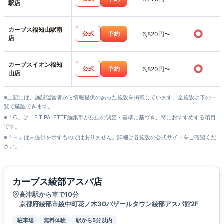
駅店
カーブス福知山駅南
○
公式
予約
6,820円〜
店
カーブスイオン福知
○
公式
予約
6,820円〜
山店
※上記には、施設運営者から情報提供のあった施設を掲載しています。全施設は下の一
覧で確認できます。
※「○」は、FIT PALETTE編集部が独自の調査・基準に基づき、特におすすめする項目
です。
※「－」は未提供を示すものではありません。詳細は各施設の公式サイトをご確認くだ
さい。
カーブス綾部アスパ店
高津駅から車で10分
京都府綾部市綾中町花ノ木30バザールタウン綾部アスパ館2F
駐車場
無料体験
駅から5分以内