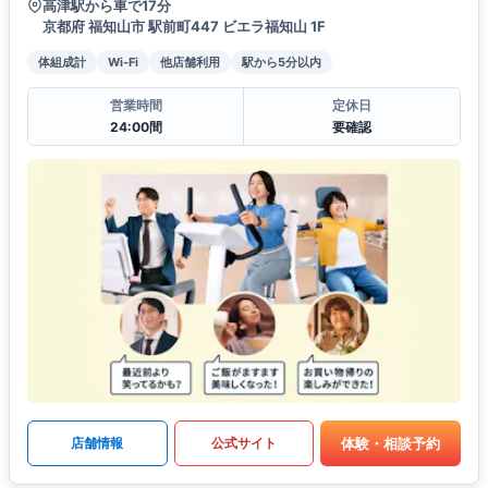
高津駅から車で17分
京都府 福知山市 駅前町447 ビエラ福知山 1F
体組成計
Wi-Fi
他店舗利用
駅から5分以内
営業時間
定休日
24:00間
要確認
体験・相談予約
店舗情報
公式サイト