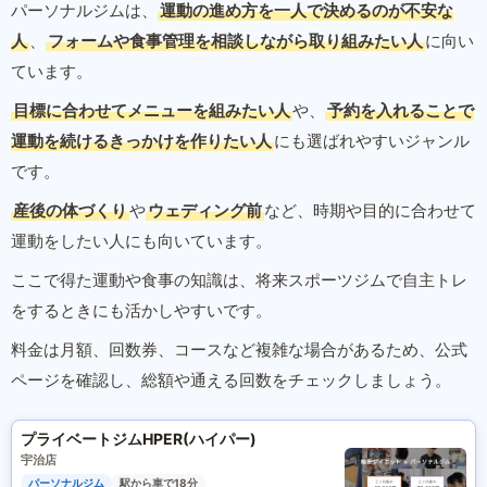
パーソナルジムは、
運動の進め方を一人で決めるのが不安な
人
、
フォームや食事管理を相談しながら取り組みたい人
に向い
ています。
目標に合わせてメニューを組みたい人
や、
予約を入れることで
運動を続けるきっかけを作りたい人
にも選ばれやすいジャンル
です。
産後の体づくり
や
ウェディング前
など、時期や目的に合わせて
運動をしたい人にも向いています。
ここで得た運動や食事の知識は、将来スポーツジムで自主トレ
をするときにも活かしやすいです。
料金は月額、回数券、コースなど複雑な場合があるため、公式
ページを確認し、総額や通える回数をチェックしましょう。
プライベートジムHPER(ハイパー)
宇治店
パーソナルジム
駅から車で18分