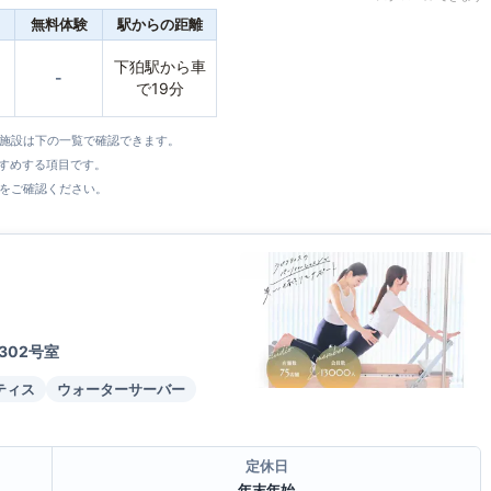
無料体験
駅からの距離
下狛駅から車
-
で19分
全施設は下の一覧で確認できます。
すすめする項目です。
をご確認ください。
302号室
ティス
ウォーターサーバー
定休日
年末年始