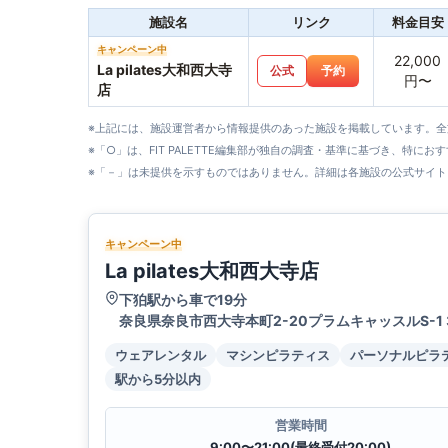
施設名
リンク
料金目安
キャンペーン中
22,000
La pilates大和西大寺
公式
予約
円〜
店
※上記には、施設運営者から情報提供のあった施設を掲載しています。
※「○」は、FIT PALETTE編集部が独自の調査・基準に基づき、特にお
※「－」は未提供を示すものではありません。詳細は各施設の公式サイト
キャンペーン中
La pilates大和西大寺店
下狛駅から車で19分
奈良県奈良市西大寺本町2-20プラムキャッスルS-1 
ウェアレンタル
マシンピラティス
パーソナルピラ
駅から5分以内
営業時間
9:00〜21:00(最終受付20:00)