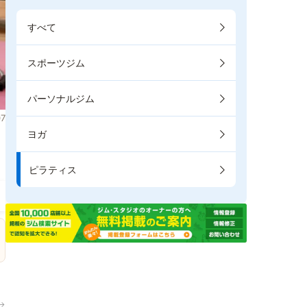
すべて
スポーツジム
パーソナルジム
7
ヨガ
ま
ピラティス
→