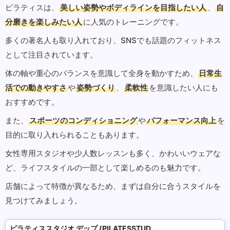
ピラティスは、
美しい姿勢やボディラインを目指したい人
、
自
分磨きを楽しみたい人
に人気のトレーニングです。
多くの著名人も取り入れており、SNSでも話題のフィットネス
として注目されています。
体の軸や重心のバランスを意識して全身を動かすため、
日常生
活での動きやすさ
や
姿勢づくり
、
柔軟性
を意識したい人にも
おすすめです。
また、
スポーツのコンディショニング
や
パフォーマンス向上
を
目的に取り入れられることもあります。
女性専用スタジオや少人数レッスンも多く、かわいいウェアな
ど、ライフスタイルの一部として楽しめるのも魅力です。
店舗によって特徴が異なるため、まずは自分に合うスタイルを
見つけてみましょう。
ピラティススタジオ デップ (PILATESSTUDIO DEP)