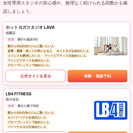
女性専用スタジオの安心感や、無理なく続けられる回数かも確
認しましょう。
ホットヨガスタジオ LAVA
祝園店
ヨガ
駅から徒歩3分
駅から5分以内のジムに通いたい人
姿勢・腰痛・肩こりが気になる人
ホットヨガを始めたい人
ストレスを解消したい人
マットピラティスを始めたい人
マシンピラティスを始めたい人
グループレッスンで始めたい人
公式サイトを見る
体験・相談予約
LB4 FITNESS
西大寺店
ヨガ
駅から車で15分
駅から5分以内のジムに通いたい人
セミパーソナルを始めたい人
グループレッスンで始めたい人
パーソナルヨガを始めたい人