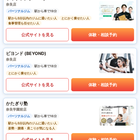
奈良店
パーソナルジム
駅から車で19分
駅から5分以内のジムに通いたい人
とにかく痩せたい人
食事管理も任せたい人
公式サイトを見る
体験・相談予約
ビヨンド (BEYOND)
奈良店
パーソナルジム
駅から車で18分
とにかく痩せたい人
公式サイトを見る
体験・相談予約
かたぎり塾
奈良学園前店
パーソナルジム
駅から車で16分
駅から5分以内のジムに通いたい人
姿勢・腰痛・肩こりが気になる人
公式サイトを見る
体験・相談予約