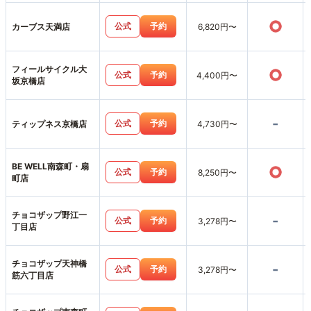
○
公式
予約
カーブス天満店
6,820円〜
フィールサイクル大
○
公式
予約
4,400円〜
坂京橋店
-
公式
予約
ティップネス京橋店
4,730円〜
BE WELL南森町・扇
○
公式
予約
8,250円〜
町店
チョコザップ野江一
-
公式
予約
3,278円〜
丁目店
チョコザップ天神橋
-
公式
予約
3,278円〜
筋六丁目店