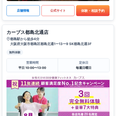
体験・相談予約
店舗情報
公式サイト
カーブス都島北通店
都島駅から徒歩4分
大阪府大阪市都島区都島北通1ー13ー9 SK都島北通3F
無料体験
営業時間
定休日
平日 10:00〜13:00
毎週日曜日