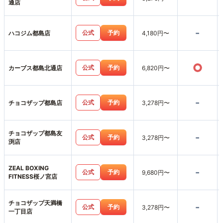
通店
-
公式
予約
ハコジム都島店
4,180円〜
○
公式
予約
カーブス都島北通店
6,820円〜
-
公式
予約
チョコザップ都島店
3,278円〜
チョコザップ都島友
-
公式
予約
3,278円〜
渕店
ZEAL BOXING
-
公式
予約
9,680円〜
FITNESS桜ノ宮店
チョコザップ天満橋
-
公式
予約
3,278円〜
一丁目店