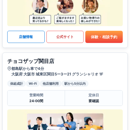
体験・相談予約
店舗情報
公式サイト
チョコザップ関目店
都島駅から車で4分
大阪府 大阪市 城東区関目5ー3ー21 グランシャリオ 1F
体組成計
Wi-Fi
他店舗利用
駅から5分以内
営業時間
定休日
24:00間
要確認