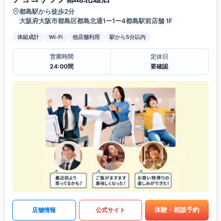
都島駅から徒歩2分
大阪府大阪市都島区都島北通1ー1ー4都島駅前店舗 1F
体組成計
Wi-Fi
他店舗利用
駅から5分以内
営業時間
定休日
24:00間
要確認
体験・相談予約
店舗情報
公式サイト