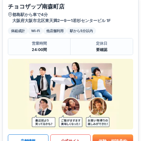
チョコザップ南森町店
都島駅から車で4分
大阪府大阪市北区東天満2ー9ー1若杉センタービル 1F
体組成計
Wi-Fi
他店舗利用
駅から5分以内
営業時間
定休日
24:00間
要確認
体験・相談予約
店舗情報
公式サイト