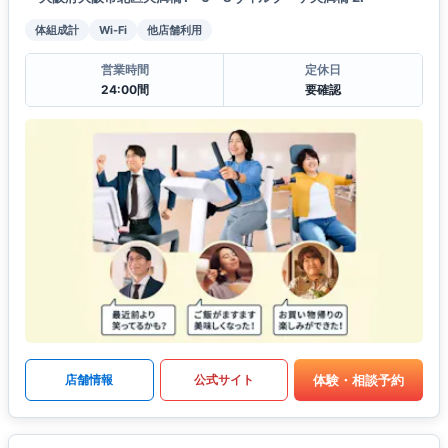
体組成計
Wi-Fi
他店舗利用
営業時間
定休日
24:00間
要確認
体験・相談予約
店舗情報
公式サイト