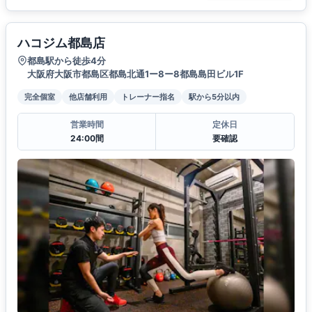
ハコジム都島店
都島駅から徒歩4分
大阪府大阪市都島区都島北通1ー8ー8都島島田ビル1F
完全個室
他店舗利用
トレーナー指名
駅から5分以内
営業時間
定休日
24:00間
要確認