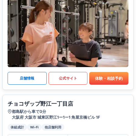
体験・相談予約
店舗情報
公式サイト
チョコザップ野江一丁目店
都島駅から車で3分
大阪府 大阪市 城東区野江1ー1ー1 角屋京橋ビル 1F
体組成計
Wi-Fi
他店舗利用