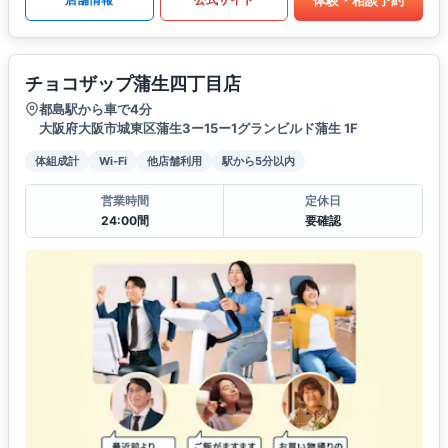
チョコザップ蒲生四丁目店
都島駅から車で4分
大阪府大阪市城東区蒲生3ー15ー1グランビルド蒲生 1F
体組成計
Wi-Fi
他店舗利用
駅から5分以内
営業時間
定休日
24:00間
要確認