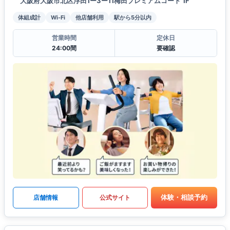
大阪府大阪市北区浮田1ー3ー11梅田プレミアムコート 1F
体組成計
Wi-Fi
他店舗利用
駅から5分以内
営業時間
定休日
24:00間
要確認
体験・相談予約
店舗情報
公式サイト