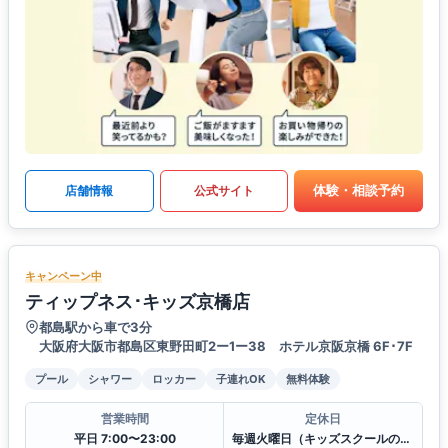
体験・相談予約
店舗情報
公式サイト
キャンペーン中
ティップネス･キッズ京橋店
都島駅から車で3分
大阪府大阪市都島区東野田町2ー1ー38 ホテル京阪京橋 6F･7F
プール
シャワー
ロッカー
子連れOK
無料体験
営業時間
定休日
平日 7:00〜23:00
毎週火曜日（キッズスクールのみ営業）