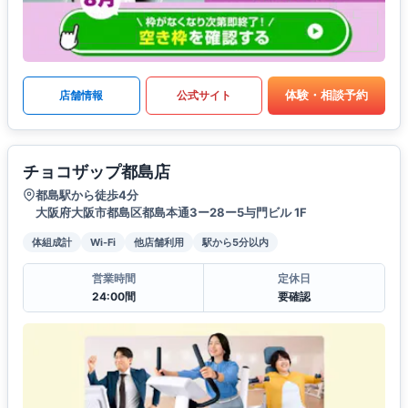
体験・相談予約
店舗情報
公式サイト
チョコザップ都島店
都島駅から徒歩4分
大阪府大阪市都島区都島本通3ー28ー5与門ビル 1F
体組成計
Wi-Fi
他店舗利用
駅から5分以内
営業時間
定休日
24:00間
要確認