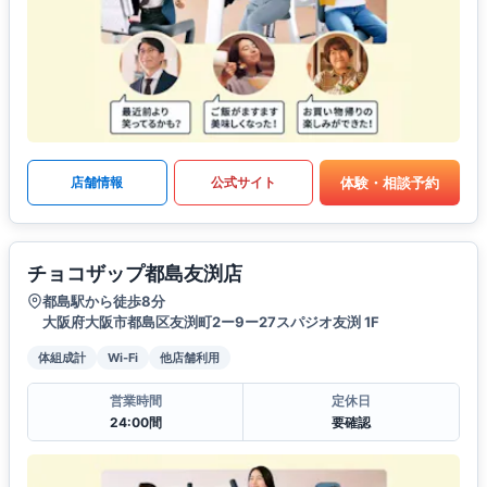
体験・相談予約
店舗情報
公式サイト
チョコザップ都島友渕店
都島駅から徒歩8分
大阪府大阪市都島区友渕町2ー9ー27スパジオ友渕 1F
体組成計
Wi-Fi
他店舗利用
営業時間
定休日
24:00間
要確認