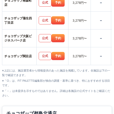
チョコザップ南森町
-
公式
予約
3,278円〜
店
チョコザップ蒲生四
-
公式
予約
3,278円〜
丁目店
チョコザップ大阪ビ
-
公式
予約
3,278円〜
ジネスパーク店
-
公式
予約
チョコザップ関目店
3,278円〜
※上記には、施設運営者から情報提供のあった施設を掲載しています。全施設は下の一
覧で確認できます。
※「○」は、FIT PALETTE編集部が独自の調査・基準に基づき、特におすすめする項目
です。
※「－」は未提供を示すものではありません。詳細は各施設の公式サイトをご確認くだ
さい。
チョコザップ都島北通店