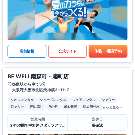
体験・相談予約
店舗情報
公式サイト
BE WELL南森町・扇町店
都島駅から車で3分
大阪府大阪市北区天神橋3−11−7
タオルレンタル
シューズレンタル
ウェアレンタル
シャワー
ロッカー
体組成計
Wi-Fi
完全個室
他店舗利用
もっと見る
営業時間
定休日
24:00間年中無休 スタッフアワー(11:00〜22:00)
要確認