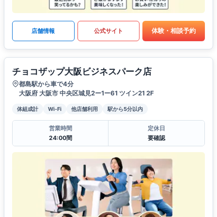
体験・相談予約
店舗情報
公式サイト
チョコザップ大阪ビジネスパーク店
都島駅から車で4分
大阪府 大阪市 中央区城見2ー1ー61 ツイン21 2F
体組成計
Wi-Fi
他店舗利用
駅から5分以内
営業時間
定休日
24:00間
要確認