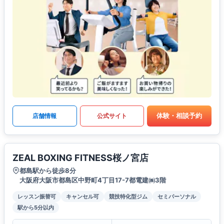
体験・相談予約
店舗情報
公式サイト
ZEAL BOXING FITNESS桜ノ宮店
都島駅から徒歩8分
大阪府大阪市都島区中野町4丁目17-7都電建㈱3階
レッスン振替可
キャンセル可
競技特化型ジム
セミパーソナル
駅から5分以内