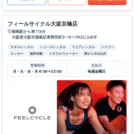
フィールサイクル大坂京橋店
都島駅から車で3分
大阪府大阪市都島区東野田町2ー9ー7K2ビルB1F
タオルレンタル
シューズレンタル
ウェアレンタル
シャワー
ロッカー
無料体験
ミネラルウォーター
駅から5分以内
営業時間
定休日
月・火・水・木 6:30〜23:00
毎週金曜日