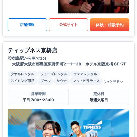
体験・相談予約
店舗情報
公式サイト
ティップネス京橋店
都島駅から車で3分
大阪府大阪市都島区東野田町2ー1ー38 ホテル京阪京橋 6F･7F
タオルレンタル
シューズレンタル
ウェアレンタル
スイミング用品
プール
サウナ
マットピラティス
もっと見る
営業時間
定休日
平日 7:00〜23:00
毎週火曜日