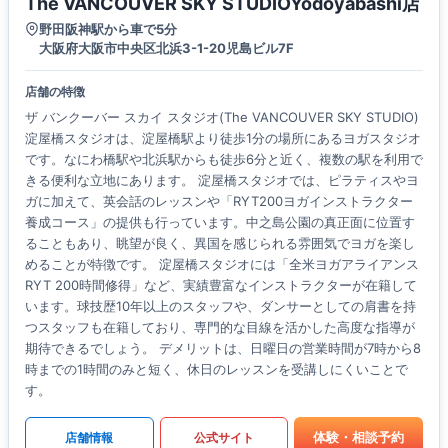
The VANCOUVER SKY STUDIOYodoyabashi店
野田阪神駅から車で5分
大阪府大阪市中央区北浜3-1-20児島ビル7F
店舗の特徴
ザ バンクーバー スカイ スタジオ(The VANCOUVER SKY STUDIO)
淀屋橋スタジオは、淀屋橋駅より徒歩1分の場所にあるヨガスタジオ
です。なにわ橋駅や北浜駅からも徒歩6分と近く、複数の駅を利用で
きる便利な立地にあります。 淀屋橋スタジオでは、ピラティスやヨ
ガに加えて、英会話のレッスンや「RYT200ヨガインストラクター
養成コース」の提供も行っています。中之島公園の真正面に位置す
ることもあり、眺望が良く、異国を感じられる雰囲気でヨガを楽し
めることが特徴です。 淀屋橋スタジオには「全米ヨガアライアンス
RYT 200時間修得」など、実績豊富なインストラクターが在籍して
います。球技歴10年以上のスタッフや、ダンサーとしての肩書を持
つスタッフも在籍しており、専門的な目線を活かした高度な指導が
期待できるでしょう。 デメリットは、日曜日の営業時間が7時から8
時までの1時間のみと短く、休日のレッスンを受講しにくいことで
す。
体験・相談予約
店舗情報
公式サイト