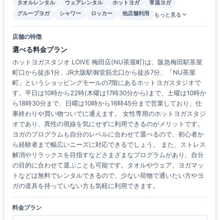
タオルレンタル
ウェアレンタル
ホットヨガ
常温ヨガ
グループヨガ
シャワー
ロッカー
他店舗利用
もっと見る
店舗の特徴
選べる料金プラン
ホットヨガスタジオ LOIVE 梅田店(NU茶屋町)は、阪急梅田駅茶屋
町口から徒歩1分、JR大阪駅御堂筋北口から徒歩7分、「NU茶屋
町」というショッピングモールの7階にあるホットヨガスタジオで
す。平日は10時から22時(木曜は17時30分から)まで、土曜は10時か
ら18時30分まで、日曜は10時から16時45分まで営業しており、仕
事終わりや買い物ついでに通えます。 女性専用のホットヨガスタジ
オであり、異性の視線を気にせずに利用できるのがメリットです。
ヨガのプログラムも自分のレベルに合わせて選べるので、初心者か
ら経験者まで幅広いニーズに対応できるでしょう。 また、ストレス
解消やリラックスを目指すなどさまざまなプログラムがあり、自分
の目的に合わせて選ぶことも可能です。タオルやウェア、ヨガマッ
トなどは無料でレンタルできるので、少ない荷物で通いたい方やヨ
ガの道具を持っていない方も気軽に利用できます。
料金プラン