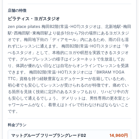
店舗の特徴
ピラティス・ヨガスタジオ
zen place pilates 梅田B2階(常温･HOT)スタジオは、北新地駅･梅田
駅･西梅田駅･東梅田駅より徒歩1分から7分の場所にあるヨガスタジ
オです。梅田地下街の「ディアモール」内にあるため、雨の日も濡
れずにレッスンに通えます。 梅田B2階(常温･HOT)スタジオは「学
べるスタジオ」として、本格的にヨガや瞑想を実践できるスタジオ
です。グループレッスンの様子はインターネットで生放送してお
り、体調が優れない日などは自宅からオンラインでレッスンを受講
できます。 梅田B2階(常温･HOT)スタジオには「BIKRAM YOGA
TTC」資格を持つ経験豊富なエデュケーターが在籍しているため、
初心者でも安心してレッスンが受けられるのが特徴です。痛めてい
る箇所を見抜く技術に定評のあるスタッフもおり、リハビリ中の方
も安心して通えるでしょう。 デメリットは、男性専用の更衣室とシ
ャワールームがなく、着替えはトイレで行わなければならないこと
です。
料金プラン
マットグループ フリープラングレード02
14,960円