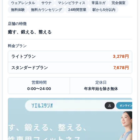
ウェアレンタル
サウナ
マシンピラティス
常温ヨガ
完全個室
無料体験
無料カウンセリング
24時間営業
駅から5分以内
店舗の特徴
癒す、鍛える、整える
料金プラン
ライトプラン
3,278円
スタンダードプラン
7,678円
営業時間
定休日
0:00〜24:00
年末年始を除き無休