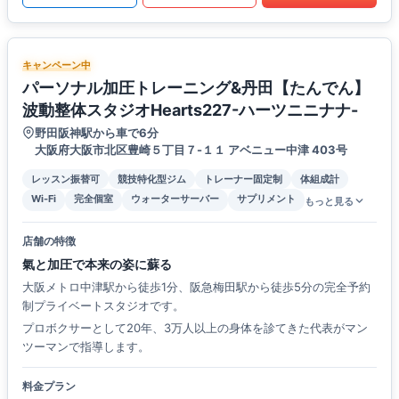
キャンペーン中
パーソナル加圧トレーニング&丹田【たんでん】
波動整体スタジオHearts227-ハーツニニナナ-
野田阪神駅から車で6分
大阪府大阪市北区豊崎５丁目７-１１ アベニュー中津 403号
レッスン振替可
競技特化型ジム
トレーナー固定制
体組成計
Wi-Fi
完全個室
ウォーターサーバー
サプリメント
もっと見る
店舗の特徴
氣と加圧で本来の姿に蘇る
大阪メトロ中津駅から徒歩1分、阪急梅田駅から徒歩5分の完全予約
制プライベートスタジオです。
プロボクサーとして20年、3万人以上の身体を診てきた代表がマン
ツーマンで指導します。
料金プラン