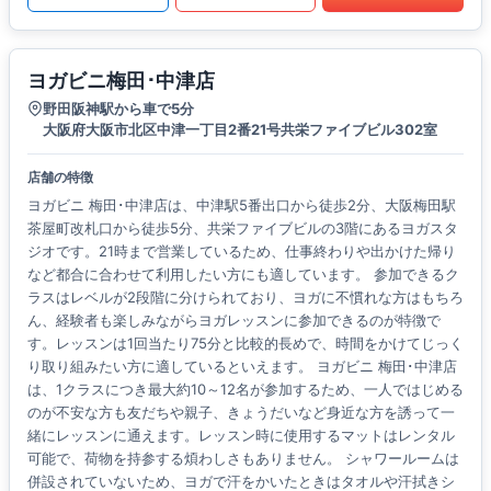
ヨガビニ梅田･中津店
野田阪神駅から車で5分
大阪府大阪市北区中津一丁目2番21号共栄ファイブビル302室
店舗の特徴
ヨガビニ 梅田･中津店は、中津駅5番出口から徒歩2分、大阪梅田駅
茶屋町改札口から徒歩5分、共栄ファイブビルの3階にあるヨガスタ
ジオです。21時まで営業しているため、仕事終わりや出かけた帰り
など都合に合わせて利用したい方にも適しています。 参加できるク
ラスはレベルが2段階に分けられており、ヨガに不慣れな方はもちろ
ん、経験者も楽しみながらヨガレッスンに参加できるのが特徴で
す。レッスンは1回当たり75分と比較的長めで、時間をかけてじっく
り取り組みたい方に適しているといえます。 ヨガビニ 梅田･中津店
は、1クラスにつき最大約10～12名が参加するため、一人ではじめる
のが不安な方も友だちや親子、きょうだいなど身近な方を誘って一
緒にレッスンに通えます。レッスン時に使用するマットはレンタル
可能で、荷物を持参する煩わしさもありません。 シャワールームは
併設されていないため、ヨガで汗をかいたときはタオルや汗拭きシ