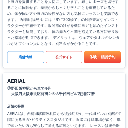
トヨガを提供することを大切にしています。難しいポーズを習得す
ることに固執せず、基礎からじっくり学ぶことを重視しているた
め、体が固い方やヨガの経験がない方も気軽にレッスンを受講でき
ます。 西梅田(福島)店には「RYT200修了」の経験豊富なインスト
ラクターが在籍中です。股関節のけがを機にヨガを始めたインスト
ラクターも所属しており、体の痛みや不調を抱えている方に寄り添
った指導が期待できます。 デメリットは、ウェアやタオルのレンタ
ルがオプション扱いとなり、別料金がかかることです。
体験・相談予約
店舗情報
公式サイト
AERIAL
野田阪神駅から車で4分
大阪府大阪市北区梅田2-5-8千代田ビル西別館7階
店舗の特徴
AERIALは、西梅田駅南改札口から徒歩約3分、千代田ビル西別館の7
階にあるヨガ･ピラティススタジオです。近隣には駐車場が多く、車
で通いたい方も安心して通える環境といえます。 レッスンは統合医