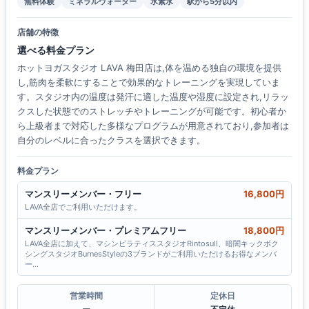
無料体験
ミネラルウォーター
水素水
駅から5分以内
店舗の特徴
選べる料金プラン
ホットヨガスタジオ LAVA 梅田店は,体を温める独自の環境を提供
し,筋肉を柔軟にすることで効果的なトレーニングを実現していま
す。スタジオ内の温度は発汗に適した温度や湿度に設定され,リラッ
クスした状態でのストレッチやトレーニングが可能です。初心者か
ら上級者まで対応した多様なプログラムが用意されており,参加者は
自分のレベルに合ったクラスを選択できます。
料金プラン
マンスリーメンバー・フリー
16,800円
LAVA全店でご利用いただけます。
マンスリーメンバー・プレミアムフリー
18,800円
LAVA全店に加えて、マシンピラティススタジオRintosull、暗闇キックボク
シングスタジオBurnesStyleの3ブランドがご利用いただけるお得なメンバ
ー…
営業時間
定休日