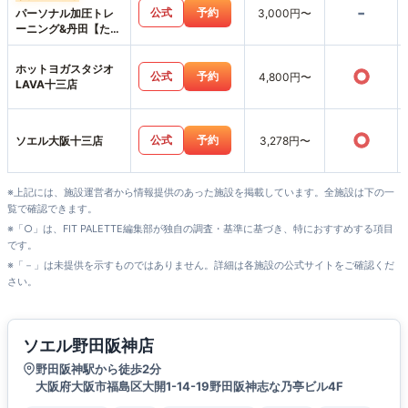
-
公式
予約
パーソナル加圧トレ
3,000円〜
ーニング&丹田【たん
でん】波動整体スタ
ジオHearts227-ハー
ホットヨガスタジオ
○
ツニニナナ-
公式
予約
4,800円〜
LAVA十三店
○
公式
予約
ソエル大阪十三店
3,278円〜
※上記には、施設運営者から情報提供のあった施設を掲載しています。全施設は下の一
覧で確認できます。
※「○」は、FIT PALETTE編集部が独自の調査・基準に基づき、特におすすめする項目
です。
※「－」は未提供を示すものではありません。詳細は各施設の公式サイトをご確認くだ
さい。
ソエル野田阪神店
野田阪神駅から徒歩2分
大阪府大阪市福島区大開1-14-19野田阪神志な乃亭ビル4F