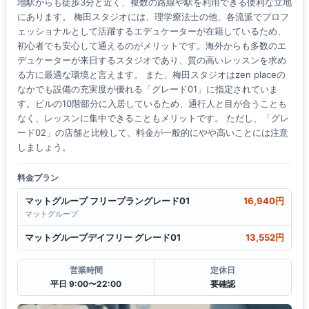
地駅からも徒歩3分と近く、複数の路線や駅を利用できる便利な立地
にあります。 梅田スタジオには、理学療法士の他、各流派でプロフ
ェッショナルとして活躍するエデュケーターが在籍しているため、
初心者でも安心して通えるのがメリットです。海外からも多数のエ
デュケーターが来日するスタジオであり、質の高いレッスンを求め
る方に最適な環境と言えます。 また、梅田スタジオはzen placeの
なかでも設備の充実度が優れる「グレード01」に指定されていま
す。ビルの10階部分に入居しているため、通行人と目が合うことも
なく、レッスンに集中できることもメリットです。 ただし、「グレ
ード02」の店舗と比較して、料金が一般的にやや高いことには注意
しましょう。
料金プラン
マットグループ フリープラングレード01
16,940円
マットグループ
マットグループデイフリー グレード01
13,552円
営業時間
定休日
平日 9:00〜22:00
要確認