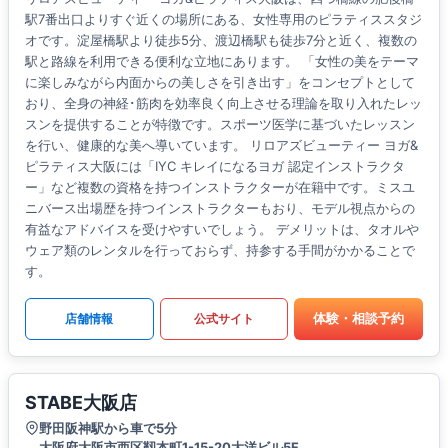
駅7番出口よりすぐ近くの場所にある、女性専用のピラティススタジ
オです。淀屋橋駅より徒歩5分、渡辺橋駅も徒歩7分と近く、複数の
駅と路線を利用できる便利な立地にあります。 「女性の美をテーマ
に楽しみながら内面からの美しさを引き出す」をコンセプトとして
おり、全身の神経･筋肉を効率良く向上させる理論を取り入れたレッ
スンを提供することが特徴です。スポーツ医学に基づいたレッスン
を行い、健康的な美へ導いています。 リロアズビューティー ヨガ&
ピラティス大阪には「IYC キレイになるヨガ 認定インストラクタ
ー」など複数の資格を持つインストラクターが在籍中です。ミスユ
ニバース出場歴を持つインストラクターもおり、モデル視点からの
有益なアドバイスを受けやすいでしょう。 デメリットは、タオルや
ウェア類のレンタルを行っておらず、持参する手間がかかることで
す。
体験・相談予約
店舗情報
公式サイト
STABE大阪店
野田阪神駅から車で5分
大阪府大阪市西区靱本町1-15-20大洋ビル5F