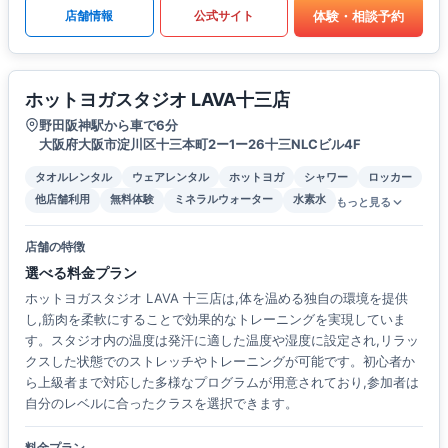
体験・相談予約
店舗情報
公式サイト
ホットヨガスタジオ LAVA十三店
野田阪神駅から車で6分
大阪府大阪市淀川区十三本町2ー1ー26十三NLCビル4F
タオルレンタル
ウェアレンタル
ホットヨガ
シャワー
ロッカー
他店舗利用
無料体験
ミネラルウォーター
水素水
もっと見る
店舗の特徴
選べる料金プラン
ホットヨガスタジオ LAVA 十三店は,体を温める独自の環境を提供
し,筋肉を柔軟にすることで効果的なトレーニングを実現していま
す。スタジオ内の温度は発汗に適した温度や湿度に設定され,リラッ
クスした状態でのストレッチやトレーニングが可能です。初心者か
ら上級者まで対応した多様なプログラムが用意されており,参加者は
自分のレベルに合ったクラスを選択できます。
料金プラン