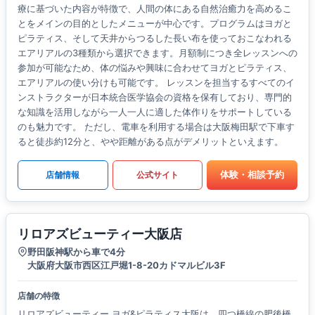
療に基づいた内容が特徴で、人間の体にある自然治癒力を高めるこ
とをメインの目的としたメニューが中心です。プログラムはヨガと
ピラティス、そして天井からつるした長い布を使っておこなわれる
エアリアルの3種類から選択できます。月額制につき全レッスンへの
参加が可能なため、体の悩みや興味に合わせてヨガとピラティス、
エアリアルの使い分けも可能です。 レッスンを担当するすべてのイ
ンストラクターが日本統合医学協会の資格を保有しており、専門的
な知識を活用しながら一人一人に適した体作りをサポートしている
のも魅力です。 ただし、電車を利用する場合は大阪梅田駅で下車す
ると徒歩約12分と、やや距離がある点がデメリットといえます。
体験・相談予約
店舗情報
公式サイト
リロアズビューティー大阪店
野田阪神駅から車で4分
大阪府大阪市西区江戸堀1-8-20カドマルビル3F
店舗の特徴
リロアズビューティー ヨガ&ピラティス大阪は、四つ橋線の肥後橋