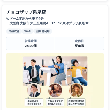
チョコザップ泉尾店
ドーム前駅から車で4分
大阪府 大阪市 大正区泉尾4ー17ー12 東洋プラザ泉尾 1F
体組成計
Wi-Fi
他店舗利用
営業時間
定休日
24:00間
要確認