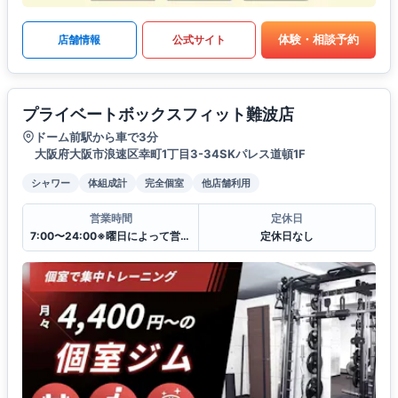
体験・相談予約
店舗情報
公式サイト
プライベートボックスフィット難波店
ドーム前駅から車で3分
大阪府大阪市浪速区幸町1丁目3-34SKパレス道頓1F
シャワー
体組成計
完全個室
他店舗利用
営業時間
定休日
7:00〜24:00※曜日によって営業時間が異なる場合がございます.
定休日なし