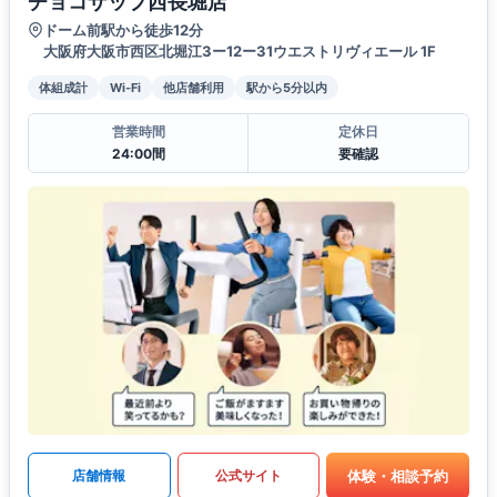
チョコザップ西長堀店
ドーム前駅から徒歩12分
大阪府大阪市西区北堀江3ー12ー31ウエストリヴィエール 1F
体組成計
Wi-Fi
他店舗利用
駅から5分以内
営業時間
定休日
24:00間
要確認
体験・相談予約
店舗情報
公式サイト