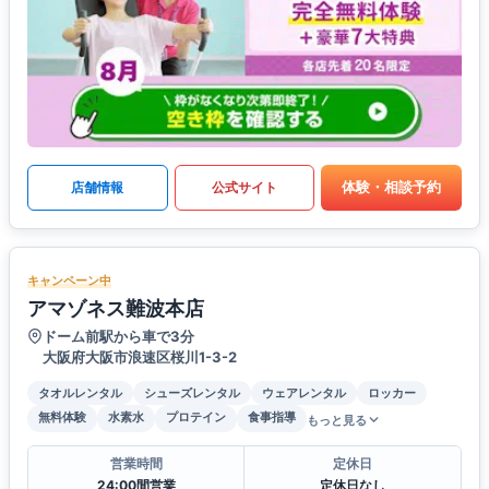
体験・相談予約
店舗情報
公式サイト
キャンペーン中
アマゾネス難波本店
ドーム前駅から車で3分
大阪府大阪市浪速区桜川1-3-2
タオルレンタル
シューズレンタル
ウェアレンタル
ロッカー
無料体験
水素水
プロテイン
食事指導
もっと見る
営業時間
定休日
24:00間営業
定休日なし