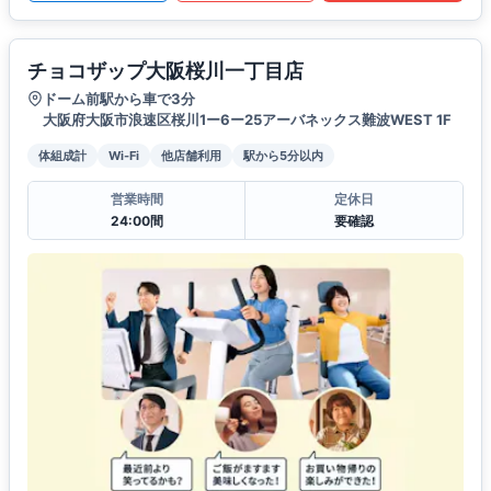
チョコザップ大阪桜川一丁目店
ドーム前駅から車で3分
大阪府大阪市浪速区桜川1ー6ー25アーバネックス難波WEST 1F
体組成計
Wi-Fi
他店舗利用
駅から5分以内
営業時間
定休日
24:00間
要確認