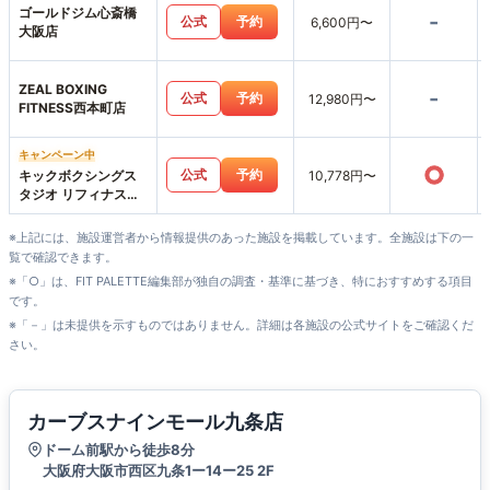
ゴールドジム心斎橋
-
公式
予約
6,600円〜
大阪店
ZEAL BOXING
-
公式
予約
12,980円〜
FITNESS西本町店
キャンペーン中
○
公式
予約
キックボクシングス
10,778円〜
タジオ リフィナス大
阪なんば本店店
※上記には、施設運営者から情報提供のあった施設を掲載しています。全施設は下の一
覧で確認できます。
※「○」は、FIT PALETTE編集部が独自の調査・基準に基づき、特におすすめする項目
です。
※「－」は未提供を示すものではありません。詳細は各施設の公式サイトをご確認くだ
さい。
カーブスナインモール九条店
ドーム前駅から徒歩8分
大阪府大阪市西区九条1ー14ー25 2F