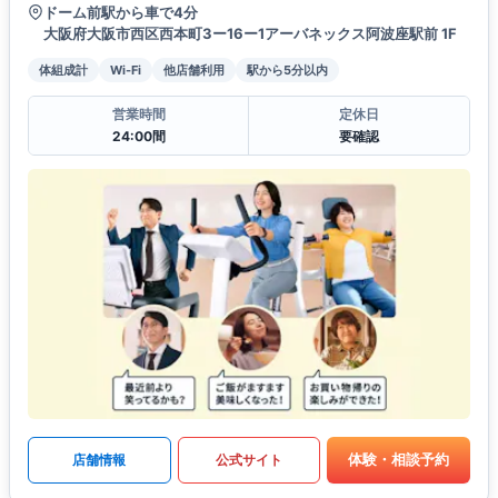
ドーム前駅から車で4分
大阪府大阪市西区西本町3ー16ー1アーバネックス阿波座駅前 1F
体組成計
Wi-Fi
他店舗利用
駅から5分以内
営業時間
定休日
24:00間
要確認
体験・相談予約
店舗情報
公式サイト