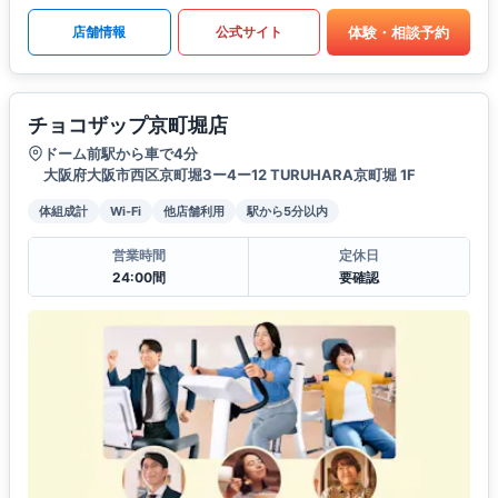
体験・相談予約
店舗情報
公式サイト
チョコザップ京町堀店
ドーム前駅から車で4分
大阪府大阪市西区京町堀3ー4ー12 TURUHARA京町堀 1F
体組成計
Wi-Fi
他店舗利用
駅から5分以内
営業時間
定休日
24:00間
要確認