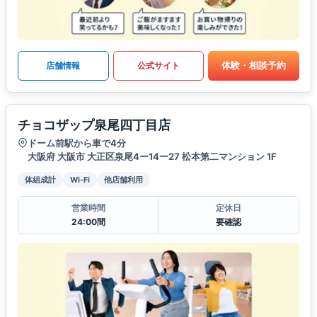
体験・相談予約
店舗情報
公式サイト
チョコザップ泉尾四丁目店
ドーム前駅から車で4分
大阪府 大阪市 大正区泉尾4ー14ー27 松本第二マンション 1F
体組成計
Wi-Fi
他店舗利用
営業時間
定休日
24:00間
要確認