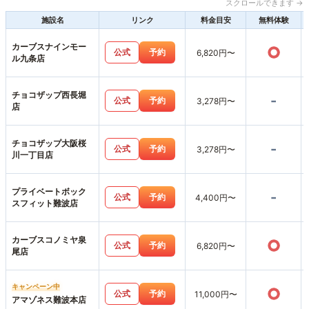
スクロールできます →
施設名
リンク
料金目安
無料体験
カーブスナインモー
○
公式
予約
6,820円〜
ル九条店
チョコザップ西長堀
-
公式
予約
3,278円〜
店
チョコザップ大阪桜
-
公式
予約
3,278円〜
川一丁目店
プライベートボック
-
公式
予約
4,400円〜
スフィット難波店
カーブスコノミヤ泉
○
公式
予約
6,820円〜
尾店
キャンペーン中
○
公式
予約
11,000円〜
アマゾネス難波本店