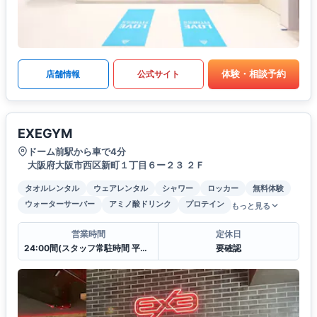
体験・相談予約
店舗情報
公式サイト
EXEGYM
ドーム前駅から車で4分
大阪府大阪市西区新町１丁目６ー２３ ２Ｆ
タオルレンタル
ウェアレンタル
シャワー
ロッカー
無料体験
ウォーターサーバー
アミノ酸ドリンク
プロテイン
もっと見る
営業時間
定休日
24:00間(スタッフ常駐時間 平日/10:00〜20:00 土日祝/9:00〜17:00)
要確認