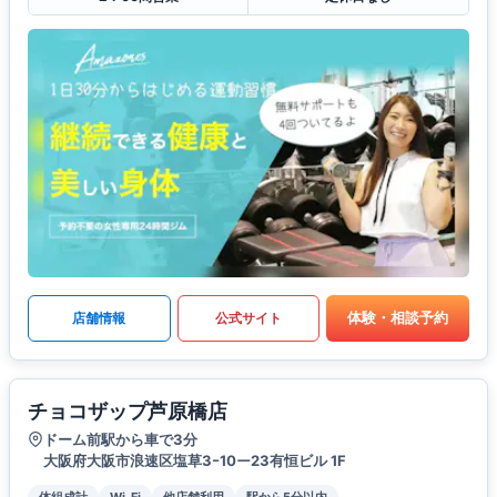
体験・相談予約
店舗情報
公式サイト
チョコザップ芦原橋店
ドーム前駅から車で3分
大阪府大阪市浪速区塩草3ｰ10ー23有恒ビル 1F
体組成計
Wi-Fi
他店舗利用
駅から5分以内