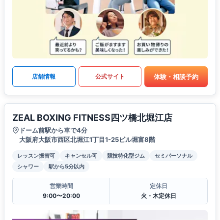
体験・相談予約
店舗情報
公式サイト
ZEAL BOXING FITNESS四ツ橋北堀江店
ドーム前駅から車で4分
大阪府大阪市西区北堀江1丁目1-25ビル堀富8階
レッスン振替可
キャンセル可
競技特化型ジム
セミパーソナル
シャワー
駅から5分以内
営業時間
定休日
9:00〜20:00
火・木定休日