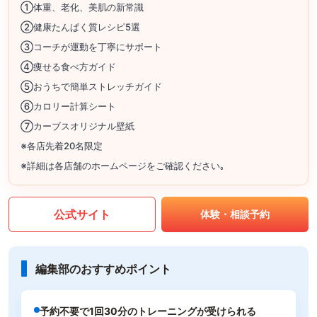
①体重、老化、美肌の新常識
②健康たんぱく質レシピ5選
③コーチが運動を丁寧にサポート
④痩せる食べ方ガイド
⑤おうちで簡単ストレッチガイド
⑥カロリー計算シート
⑦カーブスオリジナル壁紙
※各店先着20名限定
※詳細は各店舗のホームページをご確認ください｡
公式サイト
体験・相談予約
編集部のおすすめポイント
予約不要で1回30分のトレーニングが受けられる