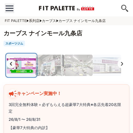
FIT PALETTE
系列店
カーブス
カーブス ナインモール九条店
カーブス ナインモール九条店
スポーツジム
キャンペーン実施中！
3回完全無料体験＋必ずもらえる超豪華7大特典※各店先着20名限
定
26/8/1 〜 26/8/31
【豪華7大特典の内訳】