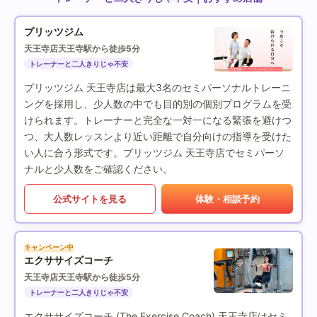
プリッツジム
天王寺店
天王寺駅から徒歩5分
トレーナーと二人きりじゃ不安
プリッツジム 天王寺店は最大3名のセミパーソナルトレーニ
ングを採用し、少人数の中でも目的別の個別プログラムを受
けられます。トレーナーと完全な一対一になる緊張を避けつ
つ、大人数レッスンより近い距離で自分向けの指導を受けた
い人に合う形式です。プリッツジム 天王寺店でセミパーソ
ナルと少人数をご確認ください。
公式サイトを見る
体験・相談予約
キャンペーン中
エクササイズコーチ
天王寺店
天王寺駅から徒歩5分
トレーナーと二人きりじゃ不安
エクササイズコーチ (The Exercise Coach) 天王寺店はセミ