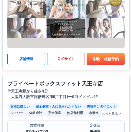
体験・相談予約
店舗情報
公式サイト
プライベートボックスフィット天王寺店
天王寺駅から徒歩4分
大阪府大阪市阿倍野区旭町1丁目1ー9ヨドノビル1F
女性に嬉しい
完全個室・人に見られたくない
男性向けダイエット
シャワー
体組成計
完全個室
他店舗利用
水素水
もっと見る
営業時間
定休日
8:00〜22:00
要確認