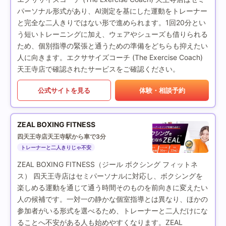
パーソナル形式があり、AI測定を基にした運動をトレーナー
と完全な二人きりではない形で進められます。1回20分とい
う短いトレーニングに加え、ウェアやシューズも借りられる
ため、個別指導の緊張と通うための準備をどちらも抑えたい
人に向きます。エクササイズコーチ (The Exercise Coach)
天王寺店で確認されたサービスをご確認ください。
公式サイトを見る
体験・相談予約
ZEAL BOXING FITNESS
四天王寺店
天王寺駅から車で3分
トレーナーと二人きりじゃ不安
ZEAL BOXING FITNESS（ジール ボクシング フィットネ
ス） 四天王寺店はセミパーソナルに対応し、ボクシングを
楽しめる運動を通じて通う時間そのものを前向きに変えたい
人の候補です。一対一の静かな個室指導とは異なり、ほかの
参加者がいる形式を選べるため、トレーナーと二人だけにな
ることへ不安がある人も始めやすくなります。ZEAL