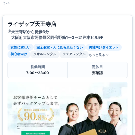
さい。
ライザップ天王寺店
天王寺駅から徒歩3分
大阪府大阪市阿倍野区阿倍野筋1ー3ー21岸本ビル9F
女性に嬉しい
完全個室・人に見られたくない
男性向けダイエット
初心者向け
タオルレンタル
ウェアレンタル
もっと見る
営業時間
定休日
7:00〜23:00
要確認