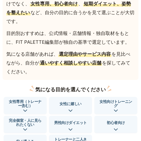
けでなく、
女性専用、初心者向け
、
短期ダイエット、姿勢
を整えたい
など、自分の目的に合うかを見て選ぶことが大切
です。
目的別おすすめは、公式情報・店舗情報・独自取材をもと
に、FIT PALETTE編集部が独自の基準で選定しています。
気になる店舗があれば、
選定理由やサービス内容
を見比べ
ながら、自分が
通いやすく相談しやすい店舗
を探してみて
ください。
気になる目的を選んでください
女性専用（トレーナ
女性向けトレーニン
女性に嬉しい
ー含む）
グ
完全個室・人に見ら
男性向けダイエット
初心者向け
れたくない
トレーナーと二人き