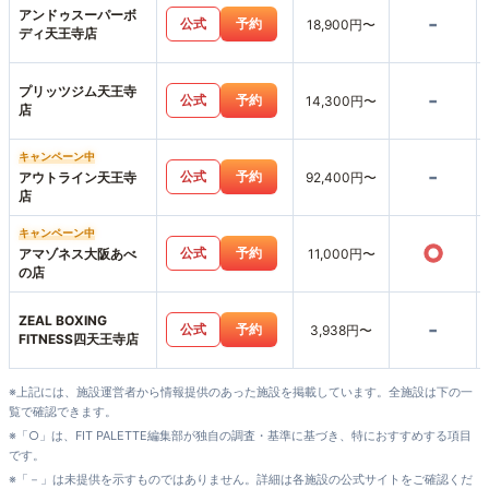
アンドゥスーパーボ
-
公式
予約
18,900円〜
ディ天王寺店
プリッツジム天王寺
-
公式
予約
14,300円〜
店
キャンペーン中
-
公式
予約
アウトライン天王寺
92,400円〜
店
キャンペーン中
○
公式
予約
アマゾネス大阪あべ
11,000円〜
の店
ZEAL BOXING
-
公式
予約
3,938円〜
FITNESS四天王寺店
※上記には、施設運営者から情報提供のあった施設を掲載しています。全施設は下の一
覧で確認できます。
※「○」は、FIT PALETTE編集部が独自の調査・基準に基づき、特におすすめする項目
です。
※「－」は未提供を示すものではありません。詳細は各施設の公式サイトをご確認くだ