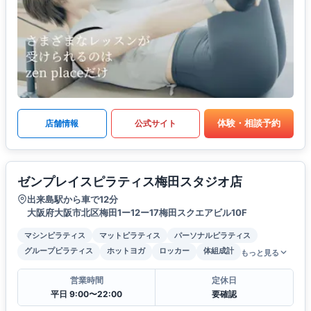
体験・相談予約
店舗情報
公式サイト
ゼンプレイスピラティス梅田スタジオ店
出来島駅から車で12分
大阪府大阪市北区梅田1ー12ー17梅田スクエアビル10F
マシンピラティス
マットピラティス
パーソナルピラティス
グループピラティス
ホットヨガ
ロッカー
体組成計
もっと見る
営業時間
定休日
平日 9:00〜22:00
要確認