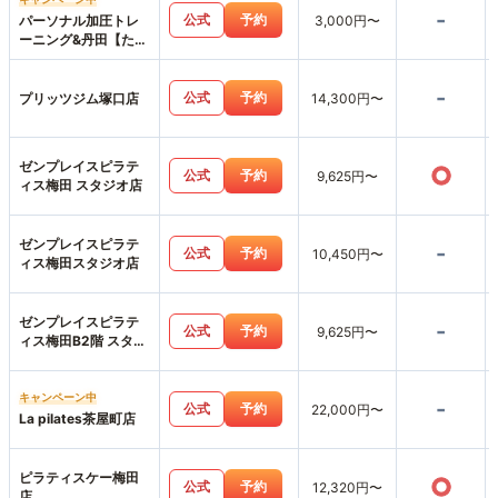
-
公式
予約
パーソナル加圧トレ
3,000円〜
ーニング&丹田【たん
でん】波動整体スタ
ジオHearts227-ハー
-
ツニニナナ-
公式
予約
プリッツジム塚口店
14,300円〜
ゼンプレイスピラテ
○
公式
予約
9,625円〜
ィス梅田 スタジオ店
ゼンプレイスピラテ
-
公式
予約
10,450円〜
ィス梅田スタジオ店
ゼンプレイスピラテ
-
公式
予約
9,625円〜
ィス梅田B2階 スタジ
オ店
キャンペーン中
-
公式
予約
22,000円〜
La pilates茶屋町店
ピラティスケー梅田
○
公式
予約
12,320円〜
店