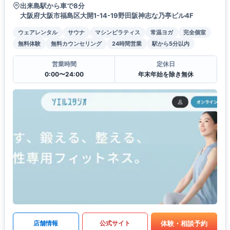
出来島駅から車で8分
大阪府大阪市福島区大開1-14-19野田阪神志な乃亭ビル4F
ウェアレンタル
サウナ
マシンピラティス
常温ヨガ
完全個室
無料体験
無料カウンセリング
24時間営業
駅から5分以内
営業時間
定休日
0:00〜24:00
年末年始を除き無休
体験・相談予約
店舗情報
公式サイト