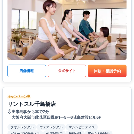
体験・相談予約
店舗情報
公式サイト
キャンペーン中
リントスル千鳥橋店
出来島駅から車で7分
大阪府大阪市此花区四貫島1ー5ー6児島建設ビル5F
タオルレンタル
ウェアレンタル
マシンピラティス
グループピラティス
他店舗利用
無料体験
駅から5分以内