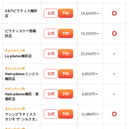
24/7ピラティス梅田
○
公式
予約
14,500円〜
店
ピラティスケー西梅
○
公式
予約
12,320円〜
田店
キャンペーン中
-
公式
予約
22,000円〜
La pilates梅田店
キャンペーン中
-
公式
予約
Hain pilatesリンクス
9,900円〜
梅田店
キャンペーン中
-
公式
予約
Hain pilates梅田・茶
9,900円〜
屋町店
キャンペーン中
○
公式
予約
マシンピラティスス
12,980円〜
タジオ ザ･シルク大阪
梅田店
キャンペーン中