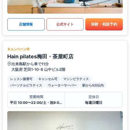
体験・相談予約
店舗情報
公式サイト
キャンペーン中
Hain pilates梅田・茶屋町店
出来島駅から車で11分
大阪府 芝田1-10-8 山中ビル2階
レッスン振替可
キャンセル可
マシンピラティス
パーソナルピラティス
ウォーターサーバー
駅から5分以内
営業時間
定休日
平日 10:00〜22:00/土・祝9:00〜19:00
毎週日曜日