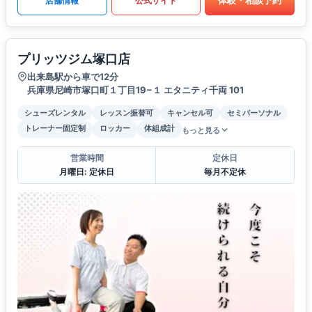
体験・相談予約
店舗情報
公式サイト
プリッツジム塚口店
出来島駅から車で12分
兵庫県尼崎市塚口町１丁目19−１ エタニティ千両 101
シューズレンタル
レッスン振替可
キャンセル可
セミパーソナル
トレーナー固定制
ロッカー
体組成計
もっと見る
営業時間
定休日
月曜日: 定休日
毎月不定休