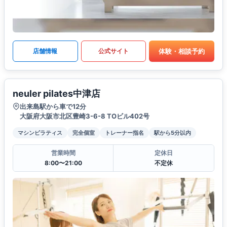
体験・相談予約
店舗情報
公式サイト
neuler pilates中津店
出来島駅から車で12分
大阪府大阪市北区豊崎3-6-8 TOビル402号
マシンピラティス
完全個室
トレーナー指名
駅から5分以内
営業時間
定休日
8:00〜21:00
不定休