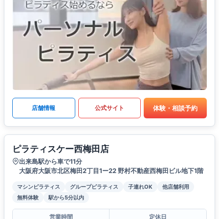
体験・相談予約
店舗情報
公式サイト
ピラティスケー西梅田店
出来島駅から車で11分
大阪府大阪市北区梅田2丁目1ー22 野村不動産西梅田ビル地下1階
マシンピラティス
グループピラティス
子連れOK
他店舗利用
無料体験
駅から5分以内
営業時間
定休日