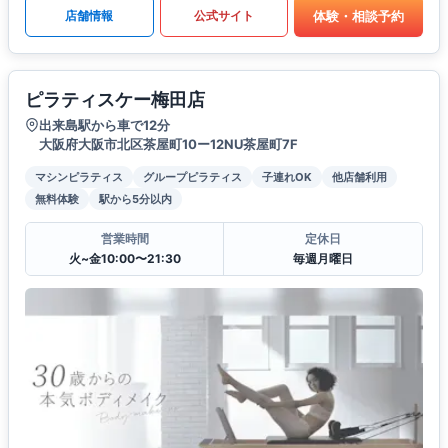
体験・相談予約
店舗情報
公式サイト
ピラティスケー梅田店
出来島駅から車で12分
大阪府大阪市北区茶屋町10ー12NU茶屋町7F
マシンピラティス
グループピラティス
子連れOK
他店舗利用
無料体験
駅から5分以内
営業時間
定休日
火~金10:00〜21:30
毎週月曜日