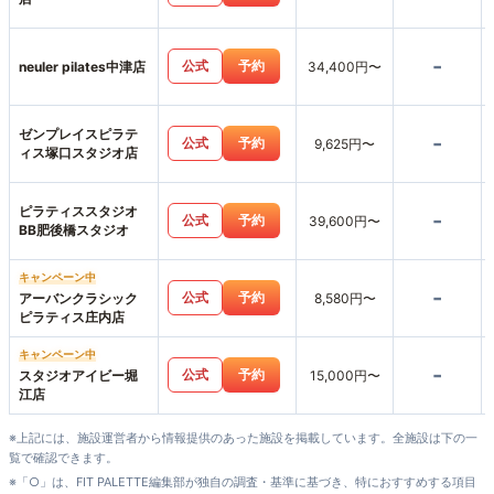
-
公式
予約
neuler pilates中津店
34,400円〜
ゼンプレイスピラテ
-
公式
予約
9,625円〜
ィス塚口スタジオ店
ピラティススタジオ
-
公式
予約
39,600円〜
BB肥後橋スタジオ
キャンペーン中
-
公式
予約
アーバンクラシック
8,580円〜
ピラティス庄内店
キャンペーン中
-
公式
予約
スタジオアイビー堀
15,000円〜
江店
※上記には、施設運営者から情報提供のあった施設を掲載しています。全施設は下の一
覧で確認できます。
※「○」は、FIT PALETTE編集部が独自の調査・基準に基づき、特におすすめする項目