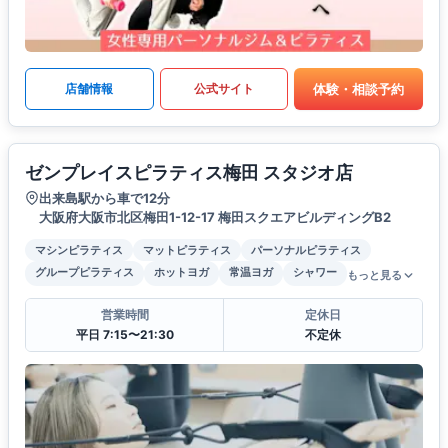
体験・相談予約
店舗情報
公式サイト
ゼンプレイスピラティス梅田 スタジオ店
出来島駅から車で12分
大阪府大阪市北区梅田1-12-17 梅田スクエアビルディングB2
マシンピラティス
マットピラティス
パーソナルピラティス
グループピラティス
ホットヨガ
常温ヨガ
シャワー
もっと見る
営業時間
定休日
平日 7:15〜21:30
不定休