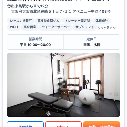
出来島駅から車で12分
大阪府大阪市北区豊崎５丁目７-１１ アベニュー中津 403号
レッスン振替可
競技特化型ジム
トレーナー固定制
体組成計
Wi-Fi
完全個室
ウォーターサーバー
サプリメント
もっと見る
営業時間
定休日
平日 10:00〜20:00
日曜、祝日