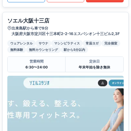
ソエル大阪十三店
出来島駅から車で9分
大阪府大阪市淀川区十三本町2-2-16エスパシオン十三ビル2,3F
ウェアレンタル
サウナ
マシンピラティス
常温ヨガ
完全個室
無料体験
無料カウンセリング
駅から5分以内
営業時間
定休日
6:30〜24:00
年末年始を除き無休