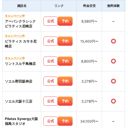
施設名
リンク
料金目安
無料体験
キャンペーン中
-
公式
予約
アーバンクラシック
8,580円〜
ピラティス尼崎店
キャンペーン中
○
公式
予約
ピラティス カサネ尼
15,400円〜
崎店
キャンペーン中
○
公式
予約
8,800円〜
リントスル千鳥橋店
○
公式
予約
ソエル野田阪神店
3,278円〜
○
公式
予約
ソエル大阪十三店
3,278円〜
Pilates Synergy大阪
-
公式
予約
34,100円〜
福島スタジオ