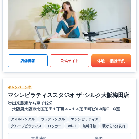
体験・相談予約
店舗情報
公式サイト
キャンペーン中
マシンピラティススタジオ ザ･シルク大阪梅田店
出来島駅から車で12分
大阪府大阪市北区芝田１丁目４−１４芝田町ビル9階F・G室
タオルレンタル
ウェアレンタル
マシンピラティス
グループピラティス
ロッカー
Wi-Fi
無料体験
駅から5分以内
営業時間
定休日