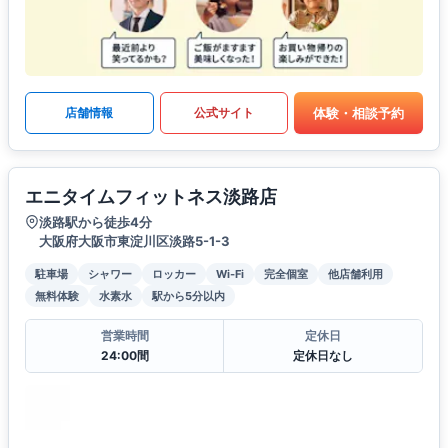
体験・相談予約
店舗情報
公式サイト
エニタイムフィットネス淡路店
淡路駅から徒歩4分
大阪府大阪市東淀川区淡路5-1-3
駐車場
シャワー
ロッカー
Wi-Fi
完全個室
他店舗利用
無料体験
水素水
駅から5分以内
営業時間
定休日
24:00間
定休日なし