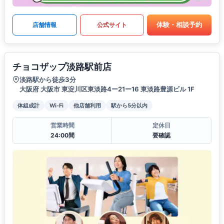
体験・相談予約
店舗情報
公式サイト
チョコザップ淡路駅前店
淡路駅から徒歩3分
大阪府 大阪市 東淀川区東淡路4ー21ー16 東淡路豊源ビル 1F
体組成計
Wi-Fi
他店舗利用
駅から5分以内
営業時間
定休日
24:00間
要確認