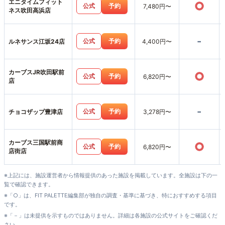
エニタイムフィット
○
公式
予約
7,480円〜
ネス吹田高浜店
-
公式
予約
ルネサンス江坂24店
4,400円〜
カーブスJR吹田駅前
○
公式
予約
6,820円〜
店
-
公式
予約
チョコザップ豊津店
3,278円〜
カーブス三国駅前商
○
公式
予約
6,820円〜
店街店
※上記には、施設運営者から情報提供のあった施設を掲載しています。全施設は下の一
覧で確認できます。
※「○」は、FIT PALETTE編集部が独自の調査・基準に基づき、特におすすめする項目
です。
※「－」は未提供を示すものではありません。詳細は各施設の公式サイトをご確認くだ
さい。