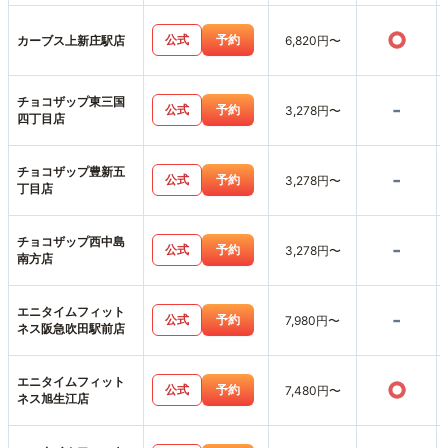
○
公式
予約
カーブス上新庄駅店
6,820円〜
チョコザップ東三国
-
公式
予約
3,278円〜
四丁目店
チョコザップ豊新五
-
公式
予約
3,278円〜
丁目店
チョコザップ西中島
-
公式
予約
3,278円〜
南方店
エニタイムフィット
-
公式
予約
7,980円〜
ネス阪急吹田駅前店
エニタイムフィット
○
公式
予約
7,480円〜
ネス旭生江店