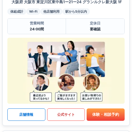
大阪府 大阪市 東淀川区東中島1ー21ー24 グランルクレ新大阪 1F
体組成計
Wi-Fi
他店舗利用
駅から5分以内
営業時間
定休日
24:00間
要確認
体験・相談予約
店舗情報
公式サイト