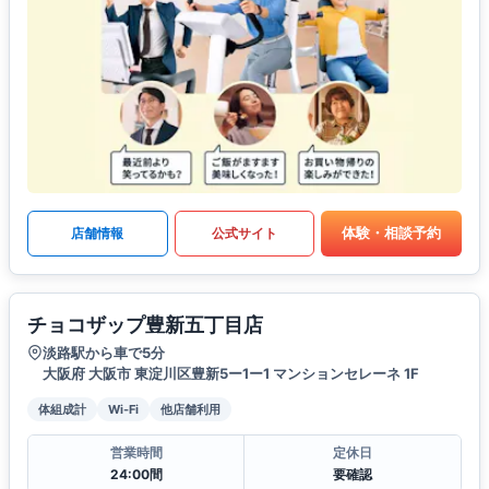
体験・相談予約
店舗情報
公式サイト
チョコザップ豊新五丁目店
淡路駅から車で5分
大阪府 大阪市 東淀川区豊新5ー1ー1 マンションセレーネ 1F
体組成計
Wi-Fi
他店舗利用
営業時間
定休日
24:00間
要確認