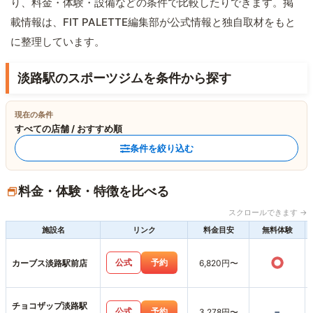
り、料金・体験・設備などの条件で比較したりできます。掲
載情報は、FIT PALETTE編集部が公式情報と独自取材をもと
に整理しています。
淡路駅のスポーツジムを条件から探す
現在の条件
すべての店舗 / おすすめ順
条件を絞り込む
料金・体験・特徴を比べる
スクロールできます →
施設名
リンク
料金目安
無料体験
○
公式
予約
カーブス淡路駅前店
6,820円〜
チョコザップ淡路駅
-
公式
予約
3,278円〜