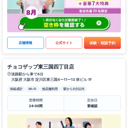
体験・相談予約
店舗情報
公式サイト
チョコザップ東三国四丁目店
淡路駅から車で4分
大阪府 大阪市 淀川区東三国4ー11ー13 林ビル 1F
体組成計
Wi-Fi
他店舗利用
駅から5分以内
営業時間
定休日
24:00間
要確認