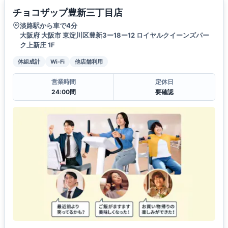
チョコザップ豊新三丁目店
淡路駅から車で4分
大阪府 大阪市 東淀川区豊新3ー18ー12 ロイヤルクイーンズパー
ク上新庄 1F
体組成計
Wi-Fi
他店舗利用
営業時間
定休日
24:00間
要確認