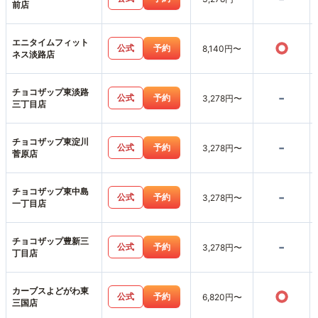
前店
エニタイムフィット
○
公式
予約
8,140円〜
ネス淡路店
チョコザップ東淡路
-
公式
予約
3,278円〜
三丁目店
チョコザップ東淀川
-
公式
予約
3,278円〜
菅原店
チョコザップ東中島
-
公式
予約
3,278円〜
一丁目店
チョコザップ豊新三
-
公式
予約
3,278円〜
丁目店
カーブスよどがわ東
○
公式
予約
6,820円〜
三国店