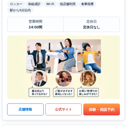
ロッカー
体組成計
Wi-Fi
他店舗利用
食事指導
駅から5分以内
営業時間
定休日
24:00間
定休日なし
体験・相談予約
店舗情報
公式サイト