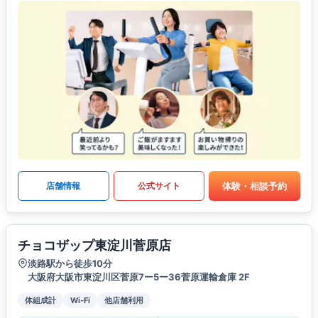
体験・相談予約
店舗情報
公式サイト
チョコザップ東淀川菅原店
淡路駅から徒歩10分
大阪府大阪市東淀川区菅原7ー5ー36菅原運輸倉庫 2F
体組成計
Wi-Fi
他店舗利用