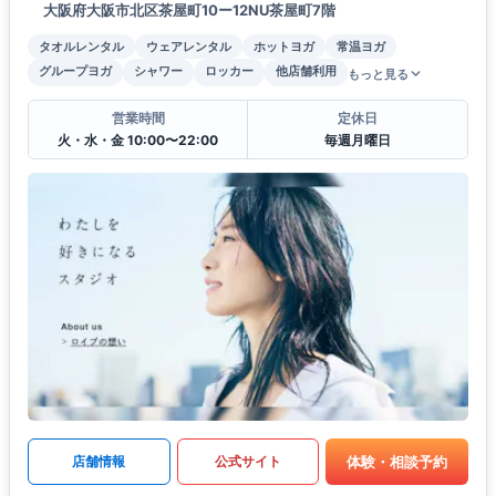
大阪府大阪市北区茶屋町10ー12NU茶屋町7階
タオルレンタル
ウェアレンタル
ホットヨガ
常温ヨガ
グループヨガ
シャワー
ロッカー
他店舗利用
もっと見る
営業時間
定休日
火・水・金 10:00〜22:00
毎週月曜日
体験・相談予約
店舗情報
公式サイト