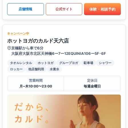
体験・相談予約
店舗情報
公式サイト
キャンペーン中
ホットヨガのカルド天六店
京橋駅から車で6分
大阪府大阪市北区天神橋6ー7ー12EQUINIA106ー5F･6F
タオルレンタル
ホットヨガ
グループヨガ
駐車場
シャワー
ロッカー
他店舗利用
水素水
営業時間
定休日
月~木10:00〜23:00
毎週金曜日