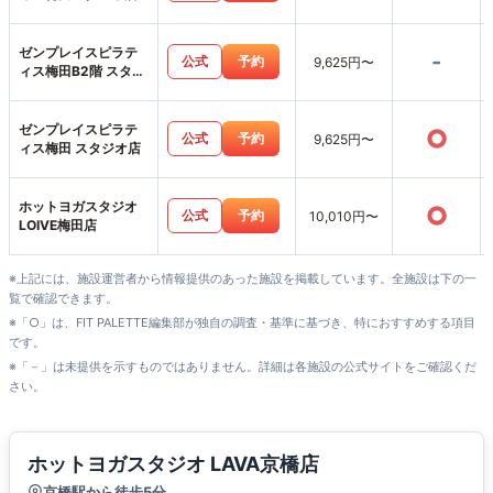
ゼンプレイスピラテ
-
公式
予約
9,625円〜
ィス梅田B2階 スタジ
オ店
ゼンプレイスピラテ
○
公式
予約
9,625円〜
ィス梅田 スタジオ店
ホットヨガスタジオ
○
公式
予約
10,010円〜
LOIVE梅田店
※上記には、施設運営者から情報提供のあった施設を掲載しています。全施設は下の一
覧で確認できます。
※「○」は、FIT PALETTE編集部が独自の調査・基準に基づき、特におすすめする項目
です。
※「－」は未提供を示すものではありません。詳細は各施設の公式サイトをご確認くだ
さい。
ホットヨガスタジオ LAVA京橋店
京橋駅から徒歩5分