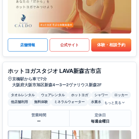
体験・相談予約
店舗情報
公式サイト
ホットヨガスタジオ LAVA新森古市店
京橋駅から車で7分
大阪府大阪市旭区新森4ー3ー2ヴァリウス新森2F
タオルレンタル
ウェアレンタル
ホットヨガ
シャワー
ロッカー
他店舗利用
無料体験
ミネラルウォーター
水素水
もっと見る
営業時間
定休日
ー
毎週金曜日