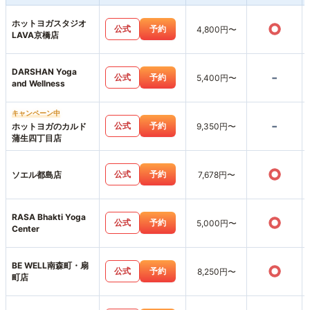
ホットヨガスタジオ
○
公式
予約
4,800円〜
LAVA京橋店
DARSHAN Yoga
-
公式
予約
5,400円〜
and Wellness
キャンペーン中
-
公式
予約
ホットヨガのカルド
9,350円〜
蒲生四丁目店
○
公式
予約
ソエル都島店
7,678円〜
RASA Bhakti Yoga
○
公式
予約
5,000円〜
Center
BE WELL南森町・扇
○
公式
予約
8,250円〜
町店