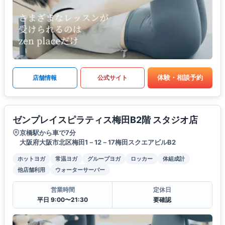
体験・相談予約
店舗情報
公式サイト
ゼンプレイスピラティス梅田B2階 スタジオ店
京橋駅から車で7分
大阪府大阪市北区梅田1－12－17梅田スクエアビルB2
ホットヨガ
常温ヨガ
グループヨガ
ロッカー
体組成計
他店舗利用
ウォーターサーバー
営業時間
定休日
平日 9:00〜21:30
要確認