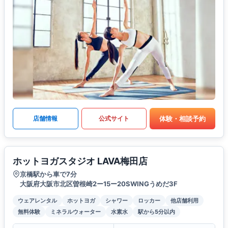
体験・相談予約
店舗情報
公式サイト
ホットヨガスタジオ LAVA梅田店
京橋駅から車で7分
大阪府大阪市北区曽根崎2ー15ー20SWINGうめだ3F
ウェアレンタル
ホットヨガ
シャワー
ロッカー
他店舗利用
無料体験
ミネラルウォーター
水素水
駅から5分以内