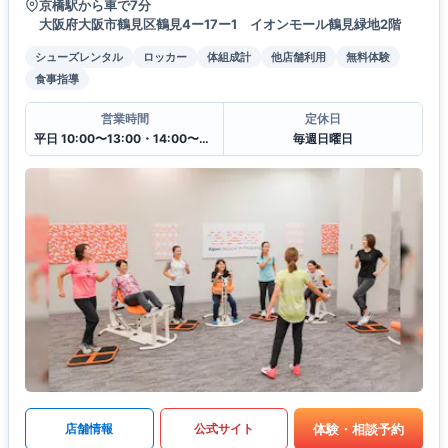
京橋駅から車で7分
大阪府大阪市鶴見区鶴見4ー17ー1 イオンモール鶴見緑地2階
シューズレンタル
ロッカー
体組成計
他店舗利用
無料体験
食事指導
営業時間
定休日
平日 10:00〜13:00・14:00〜20:00
毎週日曜日
体験・相談予約
店舗情報
公式サイト