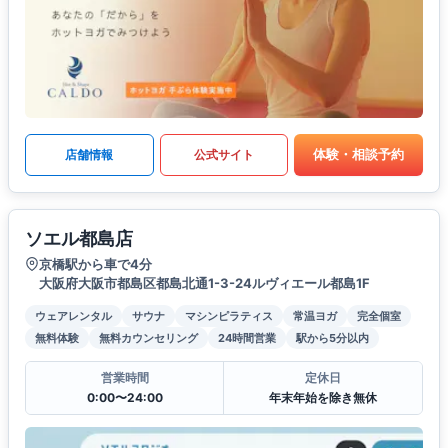
体験・相談予約
店舗情報
公式サイト
ソエル都島店
京橋駅から車で4分
大阪府大阪市都島区都島北通1-3-24ルヴィエール都島1F
ウェアレンタル
サウナ
マシンピラティス
常温ヨガ
完全個室
無料体験
無料カウンセリング
24時間営業
駅から5分以内
営業時間
定休日
0:00〜24:00
年末年始を除き無休