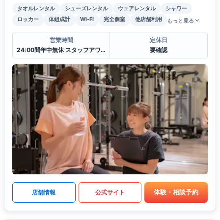
タオルレンタル
シューズレンタル
ウェアレンタル
シャワー
ロッカー
体組成計
Wi-Fi
完全個室
他店舗利用
もっと見る
営業時間
定休日
24:00間年中無休 スタッフアワー(11:00〜22:00)
要確認
体験・相談予約
店舗情報
公式サイト