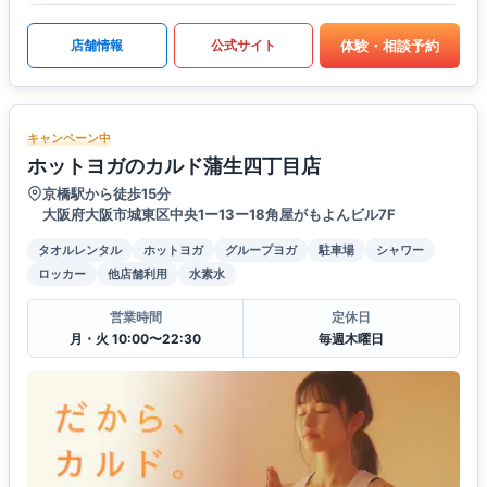
体験・相談予約
店舗情報
公式サイト
キャンペーン中
ホットヨガのカルド蒲生四丁目店
京橋駅から徒歩15分
大阪府大阪市城東区中央1ー13ー18角屋がもよんビル7F
タオルレンタル
ホットヨガ
グループヨガ
駐車場
シャワー
ロッカー
他店舗利用
水素水
営業時間
定休日
月・火 10:00〜22:30
毎週木曜日