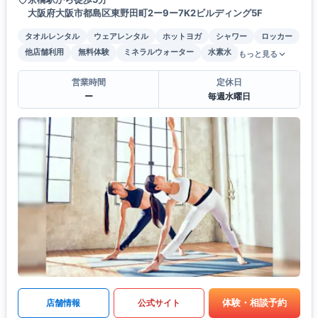
大阪府大阪市都島区東野田町2ー9ー7K2ビルディング5F
タオルレンタル
ウェアレンタル
ホットヨガ
シャワー
ロッカー
他店舗利用
無料体験
ミネラルウォーター
水素水
もっと見る
営業時間
定休日
ー
毎週水曜日
体験・相談予約
店舗情報
公式サイト