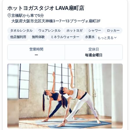
ホットヨガスタジオ LAVA扇町店
京橋駅から車で5分
大阪府大阪市北区天神橋3ー7ー13ブラーヴォ扇町2F
タオルレンタル
ウェアレンタル
ホットヨガ
シャワー
ロッカー
他店舗利用
無料体験
ミネラルウォーター
水素水
もっと見る
営業時間
定休日
ー
毎週金曜日