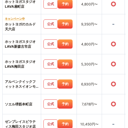
ホットヨガスタジオ
○
公式
予約
4,800円〜
LAVA扇町店
キャンペーン中
-
公式
予約
ホットヨガのカルド
9,350円〜
天六店
ホットヨガスタジオ
○
公式
予約
4,800円〜
LAVA新森古市店
ホットヨガスタジオ
○
公式
予約
5,300円〜
LAVA梅田店
アルペンクイックフ
○
公式
予約
6,930円〜
ィットネスイオンモ
ール鶴見緑地店
○
公式
予約
ソエル堺筋本町店
7,678円〜
ゼンプレイスピラテ
-
公式
予約
10,450円〜
ィス梅田スタジオ店