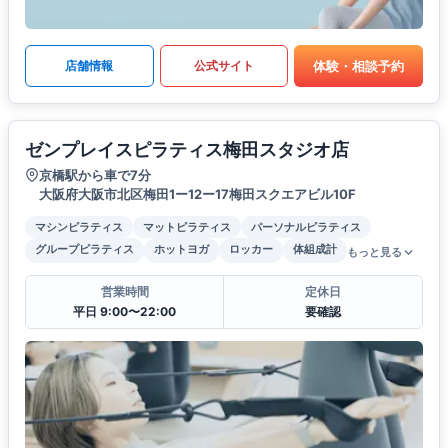
体験・相談予約
店舗情報
公式サイト
ゼンプレイスピラティス梅田スタジオ店
京橋駅から車で7分
大阪府大阪市北区梅田1ー12ー17梅田スクエアビル10F
マシンピラティス
マットピラティス
パーソナルピラティス
グループピラティス
ホットヨガ
ロッカー
体組成計
もっと見る
営業時間
定休日
平日 9:00〜22:00
要確認