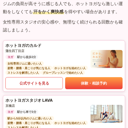
ジムの負荷が高そうに感じる人でも、ホットヨガなら激しい運
動をしなくても
汗をかく爽快感
を得やすい場合があります。
女性専用スタジオの安心感や、無理なく続けられる回数かも確
認しましょう。
ホットヨガのカルド
蒲生四丁目店
ヨガ
駅から徒歩2分
女性専用ジムに通いたい人
姿勢・腰痛・肩こりが気になる人
ホットヨガを始めたい人
ストレスを解消したい人
グループレッスンで始めたい人
公式サイトを見る
体験・相談予約
ホットヨガスタジオ LAVA
京橋店
ヨガ
駅から車で3分
駅から5分以内のジムに通いたい人
姿勢・腰痛・肩こりが気になる人
ホットヨガを始めたい人
ストレスを解消したい人