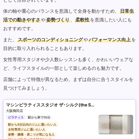
体の軸や重心のバランスを意識して全身を動かすため、
日常生
活での動きやすさ
や
姿勢づくり
、
柔軟性
を意識したい人にも
おすすめです。
また、
スポーツのコンディショニング
や
パフォーマンス向上
を
目的に取り入れられることもあります。
女性専用スタジオや少人数レッスンも多く、かわいいウェアな
ど、ライフスタイルの一部として楽しめるのも魅力です。
店舗によって特徴が異なるため、まずは自分に合うスタイルを
見つけてみましょう。
マシンピラティススタジオ ザ･シルク(the SILK)
大阪梅田店
ピラティス
駅から車で10分
駅から5分以内のジムに通いたい人
女性専用ジムに通いたい人
姿勢・腰痛・肩こりが気になる人