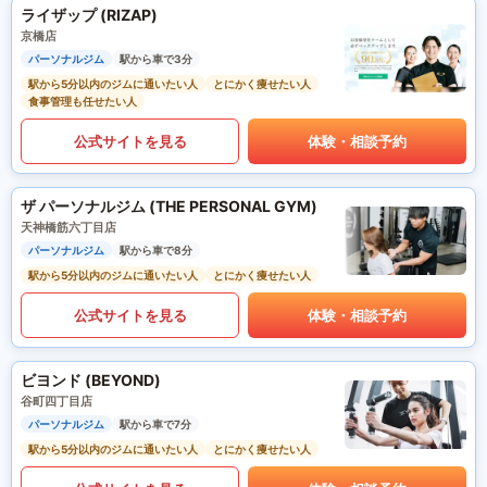
ライザップ (RIZAP)
京橋店
パーソナルジム
駅から車で3分
駅から5分以内のジムに通いたい人
とにかく痩せたい人
食事管理も任せたい人
公式サイトを見る
体験・相談予約
ザ パーソナルジム (THE PERSONAL GYM)
天神橋筋六丁目店
パーソナルジム
駅から車で8分
駅から5分以内のジムに通いたい人
とにかく痩せたい人
公式サイトを見る
体験・相談予約
ビヨンド (BEYOND)
谷町四丁目店
パーソナルジム
駅から車で7分
駅から5分以内のジムに通いたい人
とにかく痩せたい人