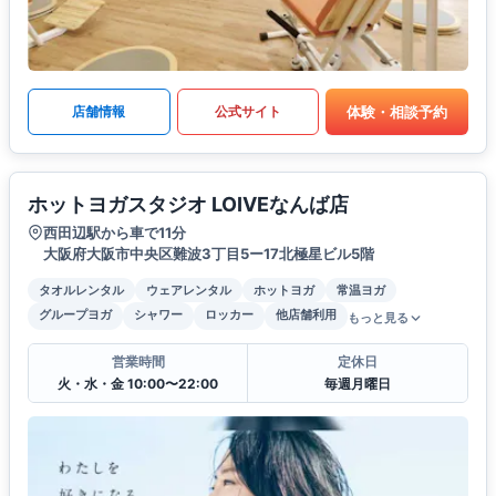
体験・相談予約
店舗情報
公式サイト
ホットヨガスタジオ LOIVEなんば店
西田辺駅から車で11分
大阪府大阪市中央区難波3丁目5ー17北極星ビル5階
タオルレンタル
ウェアレンタル
ホットヨガ
常温ヨガ
グループヨガ
シャワー
ロッカー
他店舗利用
もっと見る
営業時間
定休日
火・水・金 10:00〜22:00
毎週月曜日