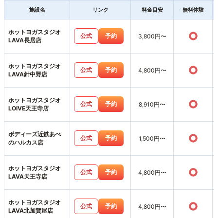
施設名
リンク
料金目安
無料体験
ホットヨガスタジオ
○
公式
予約
3,800円〜
LAVA長居店
ホットヨガスタジオ
○
公式
予約
4,800円〜
LAVA針中野店
ホットヨガスタジオ
○
公式
予約
8,910円〜
LOIVE天王寺店
ボディーズ近鉄あべ
○
公式
予約
1,500円〜
のハルカス店
ホットヨガスタジオ
○
公式
予約
4,800円〜
LAVA天王寺店
ホットヨガスタジオ
○
公式
予約
4,800円〜
LAVA北加賀屋店