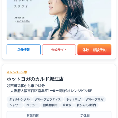
体験・相談予約
店舗情報
公式サイト
キャンペーン中
ホットヨガのカルド堀江店
西田辺駅から車で12分
大阪府大阪市西区南堀江1ー9ー1現代オレンジビル5F
タオルレンタル
グループピラティス
ホットヨガ
グループヨガ
シャワー
ロッカー
他店舗利用
水素水
駅から5分以内
営業時間
定休日