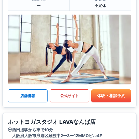
ー
不定休
体験・相談予約
店舗情報
公式サイト
ホットヨガスタジオ LAVAなんば店
西田辺駅から車で10分
大阪府大阪市浪速区難波中2ー3ー12MMOビル4F