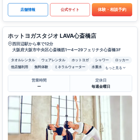
体験・相談予約
店舗情報
公式サイト
ホットヨガスタジオ LAVA心斎橋店
西田辺駅から車で12分
大阪府大阪市中央区心斎橋筋1ー4ー29フェリチタ心斎橋3F
タオルレンタル
ウェアレンタル
ホットヨガ
シャワー
ロッカー
他店舗利用
無料体験
ミネラルウォーター
水素水
もっと見る
営業時間
定休日
ー
毎週金曜日