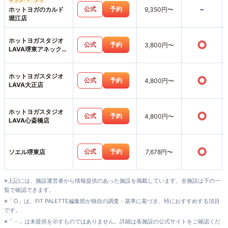
-
公式
予約
ホットヨガのカルド
9,350円〜
堀江店
ホットヨガスタジオ
○
公式
予約
3,800円〜
LAVA堺東アネックス
店
ホットヨガスタジオ
○
公式
予約
4,800円〜
LAVA大正店
ホットヨガスタジオ
○
公式
予約
4,800円〜
LAVA心斎橋店
○
公式
予約
ソエル堺東店
7,678円〜
※上記には、施設運営者から情報提供のあった施設を掲載しています。全施設は下の一
覧で確認できます。
※「○」は、FIT PALETTE編集部が独自の調査・基準に基づき、特におすすめする項目
です。
※「－」は未提供を示すものではありません。詳細は各施設の公式サイトをご確認くだ