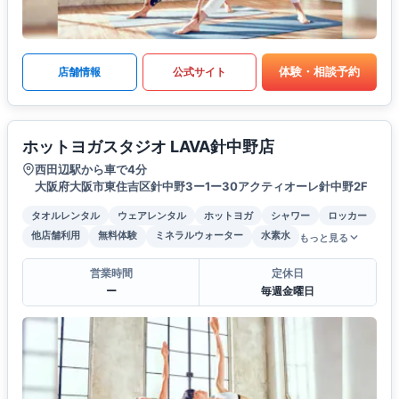
体験・相談予約
店舗情報
公式サイト
ホットヨガスタジオ LAVA針中野店
西田辺駅から車で4分
大阪府大阪市東住吉区針中野3ー1ー30アクティオーレ針中野2F
タオルレンタル
ウェアレンタル
ホットヨガ
シャワー
ロッカー
他店舗利用
無料体験
ミネラルウォーター
水素水
もっと見る
営業時間
定休日
ー
毎週金曜日