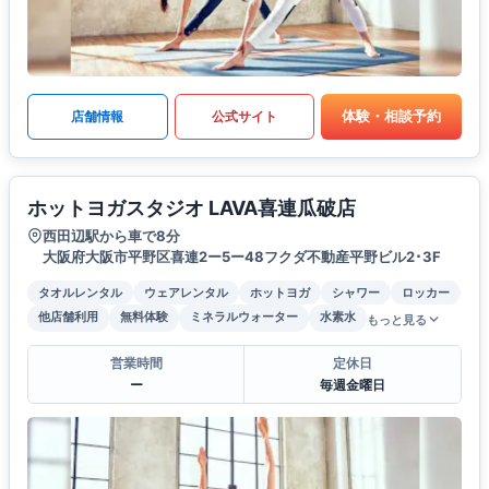
体験・相談予約
店舗情報
公式サイト
ホットヨガスタジオ LAVA喜連瓜破店
西田辺駅から車で8分
大阪府大阪市平野区喜連2ー5ー48フクダ不動産平野ビル2･3F
タオルレンタル
ウェアレンタル
ホットヨガ
シャワー
ロッカー
他店舗利用
無料体験
ミネラルウォーター
水素水
もっと見る
営業時間
定休日
ー
毎週金曜日