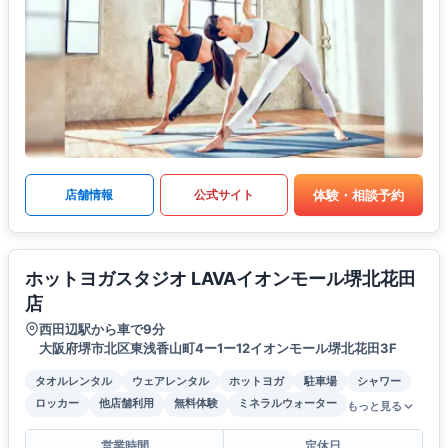
体験・相談予約
店舗情報
公式サイト
ホットヨガスタジオ LAVAイオンモール堺北花田
店
西田辺駅から車で9分
大阪府堺市北区東浅香山町4ー1ー12イオンモール堺北花田3F
タオルレンタル
ウェアレンタル
ホットヨガ
駐車場
シャワー
ロッカー
他店舗利用
無料体験
ミネラルウォーター
もっと見る
営業時間
定休日