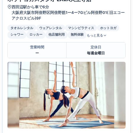
西田辺駅から車で6分
大阪府大阪市阿倍野区阿倍野筋1ー4ー7Gビル阿倍野01( 旧エコー
アクロスビル)9F
タオルレンタル
ウェアレンタル
マシンピラティス
ホットヨガ
シャワー
ロッカー
他店舗利用
無料体験
もっと見る
営業時間
定休日
ー
毎週金曜日