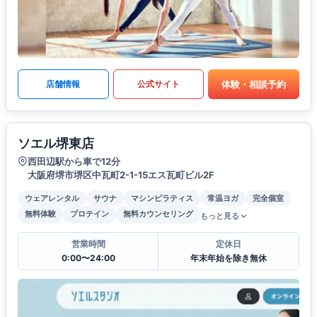
体験・相談予約
店舗情報
公式サイト
ソエル堺東店
西田辺駅から車で12分
大阪府堺市堺区中瓦町2-1-15エス瓦町ビル2F
ウェアレンタル
サウナ
マシンピラティス
常温ヨガ
完全個室
無料体験
プロテイン
無料カウンセリング
もっと見る
営業時間
定休日
0:00〜24:00
年末年始を除き無休