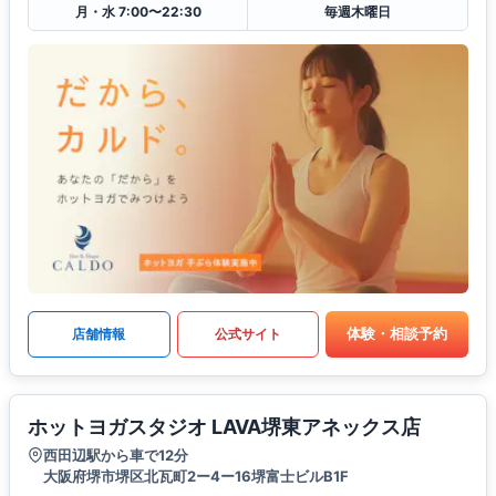
月・水 7:00〜22:30
毎週木曜日
体験・相談予約
店舗情報
公式サイト
ホットヨガスタジオ LAVA堺東アネックス店
西田辺駅から車で12分
大阪府堺市堺区北瓦町2ー4ー16堺富士ビルB1F