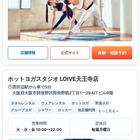
体験・相談予約
店舗情報
公式サイト
ホットヨガスタジオ LOIVE天王寺店
西田辺駅から車で5分
大阪府大阪市阿倍野区阿倍野筋2丁目1ー29AITビル9階
タオルレンタル
ウェアレンタル
ホットヨガ
常温ヨガ
グループヨガ
シャワー
ロッカー
他店舗利用
もっと見る
営業時間
定休日
火・水・金 10:00〜22:00
毎週月曜日