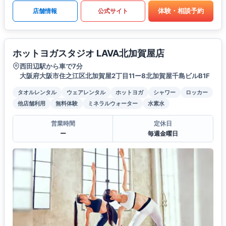
体験・相談予約
店舗情報
公式サイト
ホットヨガスタジオ LAVA北加賀屋店
西田辺駅から車で7分
大阪府大阪市住之江区北加賀屋2丁目11ー8北加賀屋千島ビルB1F
タオルレンタル
ウェアレンタル
ホットヨガ
シャワー
ロッカー
他店舗利用
無料体験
ミネラルウォーター
水素水
営業時間
定休日
ー
毎週金曜日