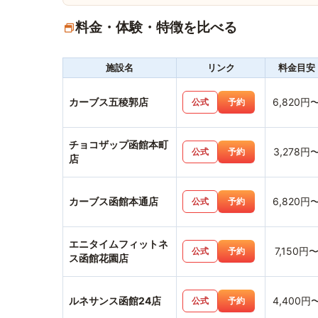
料金・体験・特徴を比べる
施設名
リンク
料金目安
カーブス五稜郭店
6,820円
公式
予約
チョコザップ函館本町
3,278円
公式
予約
店
カーブス函館本通店
6,820円
公式
予約
エニタイムフィットネ
7,150円
公式
予約
ス函館花園店
ルネサンス函館24店
4,400円
公式
予約