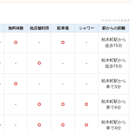
スクロールできます 
無料体験
他店舗利用
駐車場
シャワー
駅からの距離
柏木町駅から
〜
○
-
○
-
徒歩15分
柏木町駅から
〜
-
○
-
-
徒歩15分
柏木町駅から
〜
○
-
-
-
車で3分
柏木町駅から
〜
-
○
○
○
車で4分
柏木町駅から
〜
-
○
○
○
車で4分