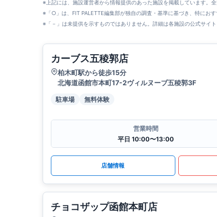
※上記には、施設運営者から情報提供のあった施設を掲載しています。
※「○」は、FIT PALETTE編集部が独自の調査・基準に基づき、特にお
※「－」は未提供を示すものではありません。詳細は各施設の公式サイト
カーブス五稜郭店
柏木町駅から徒歩15分
北海道函館市本町17-2ヴィルヌーブ五稜郭3F
駐車場
無料体験
営業時間
平日 10:00〜13:00
店舗情報
チョコザップ函館本町店