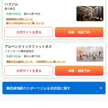
ハコジム
森小路店
スポーツジム
駅から車で6分
隙間時間を活用したい人
駅から5分以内のジムに通いたい人
公式サイトを見る
体験・相談予約
アルペンクイックフィットネス
イオンモール鶴見緑地店
スポーツジム
駅から車で3分
運動不足を解消したい人
女性専用ジムに通いたい人
公式サイトを見る
体験・相談予約
鶴見緑地駅のスポーツジムを目的別に探す