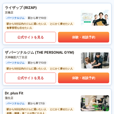
ライザップ (RIZAP)
京橋店
パーソナルジム
駅から車で10分
駅から5分以内のジムに通いたい人
とにかく痩せたい人
食事管理も任せたい人
公式サイトを見る
体験・相談予約
ザ パーソナルジム (THE PERSONAL GYM)
天神橋筋六丁目店
パーソナルジム
駅から車で13分
駅から5分以内のジムに通いたい人
とにかく痩せたい人
公式サイトを見る
体験・相談予約
Dr. plus Fit
蒲生店
パーソナルジム
駅から車で7分
駅から5分以内のジムに通いたい人
とにかく痩せたい人
姿勢・腰痛・肩こりが気になる人