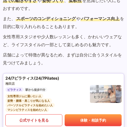
活での動きやすさ
や
姿勢づくり
、
柔軟性
を意識したい人にも
おすすめです。
また、
スポーツのコンディショニング
や
パフォーマンス向上
を
目的に取り入れられることもあります。
女性専用スタジオや少人数レッスンも多く、かわいいウェアな
ど、ライフスタイルの一部として楽しめるのも魅力です。
店舗によって特徴が異なるため、まずは自分に合うスタイルを
見つけてみましょう。
24/7ピラティス(24/7Pilates)
梅田店
ピラティス
駅から徒歩11分
女性専用ジムに通いたい人
姿勢・腰痛・肩こりが気になる人
パーソナルピラティスを始めたい人
マシンピラティスを始めたい人
公式サイトを見る
体験・相談予約