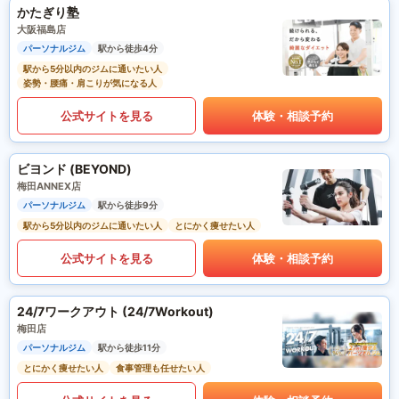
かたぎり塾
大阪福島店
パーソナルジム
駅から徒歩4分
駅から5分以内のジムに通いたい人
姿勢・腰痛・肩こりが気になる人
公式サイトを見る
体験・相談予約
ビヨンド (BEYOND)
梅田ANNEX店
パーソナルジム
駅から徒歩9分
駅から5分以内のジムに通いたい人
とにかく痩せたい人
公式サイトを見る
体験・相談予約
24/7ワークアウト (24/7Workout)
梅田店
パーソナルジム
駅から徒歩11分
とにかく痩せたい人
食事管理も任せたい人