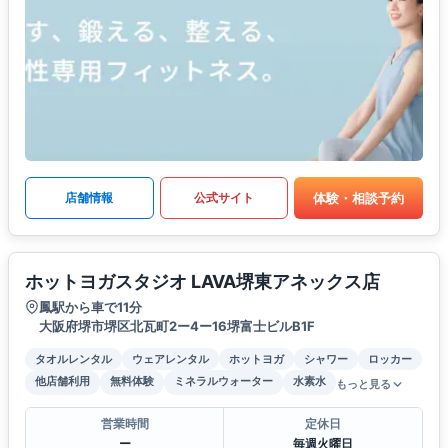
体験・相談予約
店舗情報
公式サイト
ホットヨガスタジオ LAVA堺東アネックス店
鳳駅から車で11分
大阪府堺市堺区北瓦町2ー4ー16堺富士ビルB1F
タオルレンタル
ウェアレンタル
ホットヨガ
シャワー
ロッカー
他店舗利用
無料体験
ミネラルウォーター
水素水
もっと見る
営業時間
定休日
ー
毎週火曜日