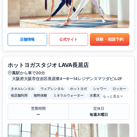
体験・相談予約
店舗情報
公式サイト
ホットヨガスタジオ LAVA長居店
鳳駅から車で20分
大阪府大阪市住吉区長居東4ー9ー14レジデンスマツダビル2F
タオルレンタル
ウェアレンタル
ホットヨガ
シャワー
ロッカー
他店舗利用
無料体験
ミネラルウォーター
水素水
もっと見る
営業時間
定休日
ー
毎週木曜日