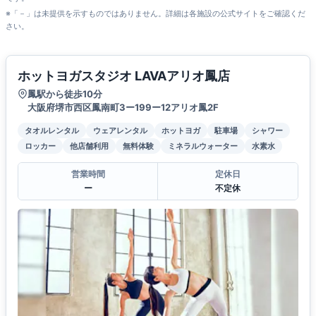
※「－」は未提供を示すものではありません。詳細は各施設の公式サイトをご確認くだ
さい。
ホットヨガスタジオ LAVAアリオ鳳店
鳳駅から徒歩10分
大阪府堺市西区鳳南町3ー199ー12アリオ鳳2F
タオルレンタル
ウェアレンタル
ホットヨガ
駐車場
シャワー
ロッカー
他店舗利用
無料体験
ミネラルウォーター
水素水
営業時間
定休日
ー
不定休