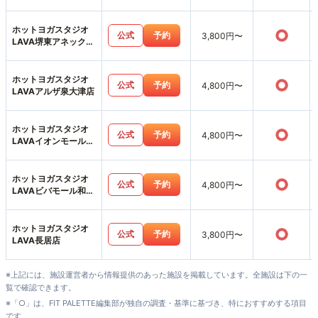
ホットヨガスタジオ
○
公式
予約
3,800円〜
LAVA堺東アネックス
店
ホットヨガスタジオ
○
公式
予約
4,800円〜
LAVAアルザ泉大津店
ホットヨガスタジオ
○
公式
予約
4,800円〜
LAVAイオンモール堺
北花田店
ホットヨガスタジオ
○
公式
予約
4,800円〜
LAVAビバモール和泉
中央店
ホットヨガスタジオ
○
公式
予約
3,800円〜
LAVA長居店
※上記には、施設運営者から情報提供のあった施設を掲載しています。全施設は下の一
覧で確認できます。
※「○」は、FIT PALETTE編集部が独自の調査・基準に基づき、特におすすめする項目
です。