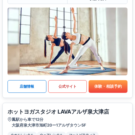
体験・相談予約
店舗情報
公式サイト
ホットヨガスタジオ LAVAアルザ泉大津店
鳳駅から車で12分
大阪府泉大津市旭町20ー1アルザタウン5F
タオルレンタル
ウェアレンタル
マットピラティス