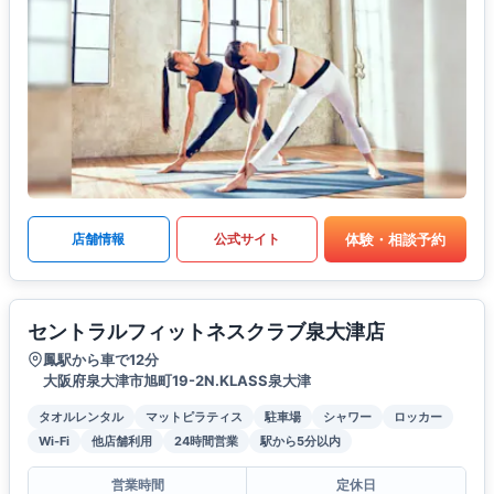
体験・相談予約
店舗情報
公式サイト
セントラルフィットネスクラブ泉大津店
鳳駅から車で12分
大阪府泉大津市旭町19-2N.KLASS泉大津
タオルレンタル
マットピラティス
駐車場
シャワー
ロッカー
Wi-Fi
他店舗利用
24時間営業
駅から5分以内
営業時間
定休日