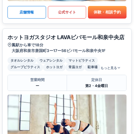
体験・相談予約
店舗情報
公式サイト
ホットヨガスタジオ LAVAビバモール和泉中央店
鳳駅から車で18分
大阪府和泉市唐国町3ー17ー56ビバモール和泉中央1F
タオルレンタル
ウェアレンタル
マットピラティス
グループピラティス
ホットヨガ
常温ヨガ
駐車場
もっと見る
営業時間
定休日
ー
第2・4金曜日