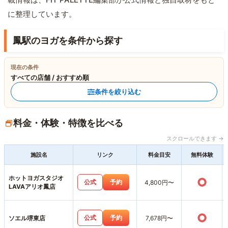
に整理しています。
鳳駅のヨガを条件から探す
現在の条件
すべての店舗 / おすすめ順
条件を絞り込む
料金・体験・特徴を比べる
スクロールできます →
施設名
リンク
料金目安
無料体験
ホットヨガスタジオ
○
公式
予約
4,800円〜
LAVAアリオ鳳店
○
公式
予約
ソエル堺東店
7,678円〜