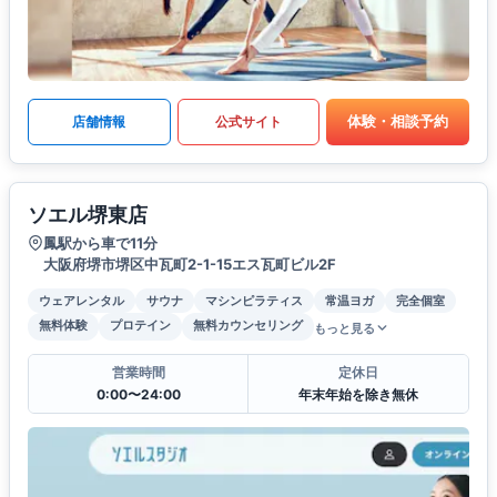
体験・相談予約
店舗情報
公式サイト
ソエル堺東店
鳳駅から車で11分
大阪府堺市堺区中瓦町2-1-15エス瓦町ビル2F
ウェアレンタル
サウナ
マシンピラティス
常温ヨガ
完全個室
無料体験
プロテイン
無料カウンセリング
もっと見る
営業時間
定休日
0:00〜24:00
年末年始を除き無休