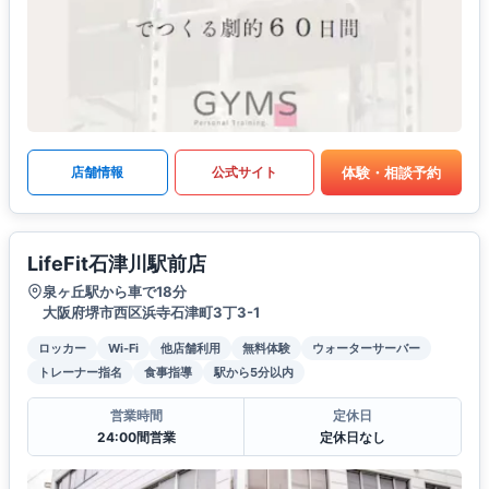
体験・相談予約
店舗情報
公式サイト
LifeFit石津川駅前店
泉ヶ丘駅から車で18分
大阪府堺市西区浜寺石津町3丁3-1
ロッカー
Wi-Fi
他店舗利用
無料体験
ウォーターサーバー
トレーナー指名
食事指導
駅から5分以内
営業時間
定休日
24:00間営業
定休日なし