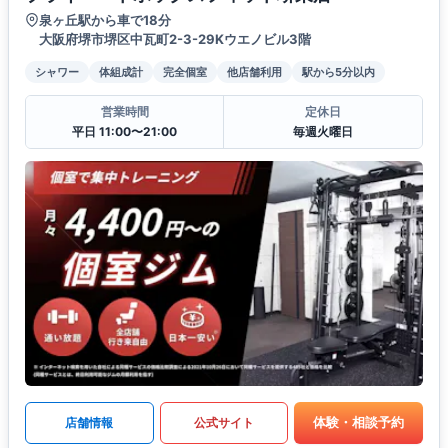
泉ヶ丘駅から車で18分
大阪府堺市堺区中瓦町2-3-29Kウエノビル3階
シャワー
体組成計
完全個室
他店舗利用
駅から5分以内
営業時間
定休日
平日 11:00〜21:00
毎週火曜日
体験・相談予約
店舗情報
公式サイト