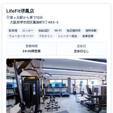
LifeFit堺鳳店
泉ヶ丘駅から車で12分
大阪府堺市西区鳳南町5丁483-3
駐車場
ロッカー
体組成計
Wi-Fi
他店舗利用
無料体験
ウォーターサーバー
プロテイン
トレーナー指名
食事指導
営業時間
定休日
24:00間営業
定休日なし