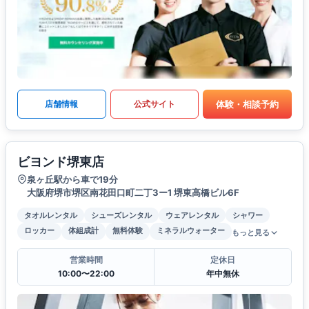
体験・相談予約
店舗情報
公式サイト
ビヨンド堺東店
泉ヶ丘駅から車で19分
大阪府堺市堺区南花田口町二丁3ー1 堺東高橋ビル6F
タオルレンタル
シューズレンタル
ウェアレンタル
シャワー
ロッカー
体組成計
無料体験
ミネラルウォーター
もっと見る
営業時間
定休日
10:00〜22:00
年中無休