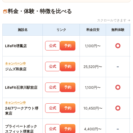
料金・体験・特徴を比べる
スクロールできます →
施設名
リンク
料金目安
無料体験
○
公式
予約
LifeFit堺鳳店
1,100円〜
キャンペーン中
-
公式
予約
25,520円〜
ジムズ和泉店
○
公式
予約
LifeFit石津川駅前店
1,100円〜
キャンペーン中
○
公式
予約
24/7ワークアウト堺
10,450円〜
東店
プライベートボック
-
公式
予約
4,400円〜
スフィット堺東店