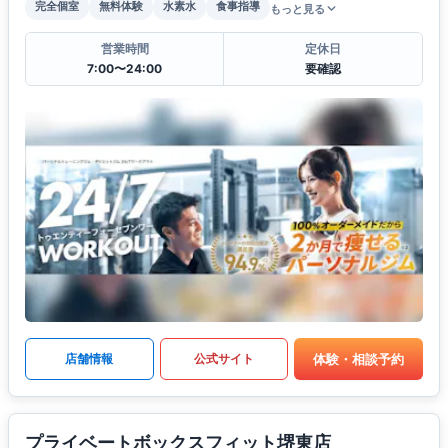
完全個室
無料体験
水素水
食事指導
もっと見る
営業時間
定休日
7:00〜24:00
要確認
体験・相談予約
店舗情報
公式サイト
プライベートボックスフィット堺東店