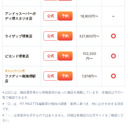
アンドゥスーパーボ
-
公式
予約
18,900円〜
ディ堺スタジオ店
○
公式
予約
ライザップ堺東店
327,800円〜
102,300
○
公式
予約
ビヨンド堺東店
円〜
キャンペーン中
○
公式
予約
ファディー南海堺駅
7,678円〜
店
※上記には、施設運営者から情報提供のあった施設を掲載しています。全施設は下の一
覧で確認できます。
※「○」は、FIT PALETTE編集部が独自の調査・基準に基づき、特におすすめする項目
です。
※「－」は未提供を示すものではありません。詳細は各施設の公式サイトをご確認くだ
さい。