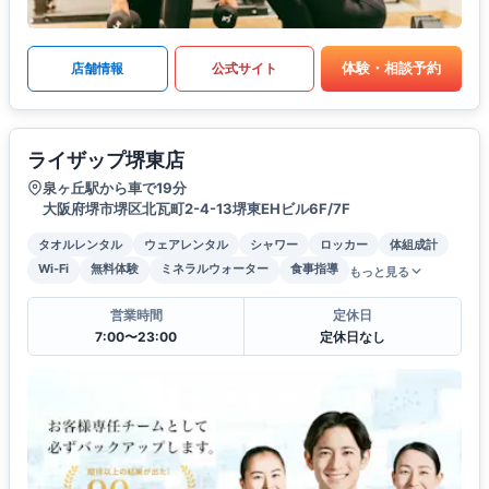
体験・相談予約
店舗情報
公式サイト
ライザップ堺東店
泉ヶ丘駅から車で19分
大阪府堺市堺区北瓦町2-4-13堺東EHビル6F/7F
タオルレンタル
ウェアレンタル
シャワー
ロッカー
体組成計
Wi-Fi
無料体験
ミネラルウォーター
食事指導
もっと見る
営業時間
定休日
7:00〜23:00
定休日なし