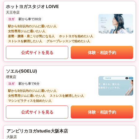
ホットヨガスタジオ LOIVE
天王寺店
ヨガ
駅から車で20分
駅から5分以内のジムに通いたい人
女性専用ジムに通いたい人
姿勢・腰痛・肩こりが気になる人
ホットヨガを始めたい人
ストレスを解消したい人
グループレッスンで始めたい人
公式サイトを見る
体験・相談予約
ソエル(SOELU)
堺東店
ヨガ
駅から車で6分
駅から5分以内のジムに通いたい人
女性専用ジムに通いたい人
ストレスを解消したい人
マシンピラティスを始めたい人
公式サイトを見る
体験・相談予約
アンビリカヨガstudio大阪本店
大阪店