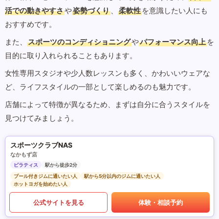
活での動きやすさ
や
姿勢づくり
、
柔軟性
を意識したい人にも
おすすめです。
また、
スポーツのコンディショニング
や
パフォーマンス向上
を
目的に取り入れられることもあります。
女性専用スタジオや少人数レッスンも多く、かわいいウェアな
ど、ライフスタイルの一部として楽しめるのも魅力です。
店舗によって特徴が異なるため、まずは自分に合うスタイルを
見つけてみましょう。
スポーツクラブNAS
なかもず店
ピラティス
駅から徒歩2分
プール付きジムに通いたい人
駅から5分以内のジムに通いたい人
ホットヨガを始めたい人
公式サイトを見る
体験・相談予約