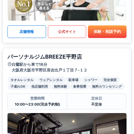
体験・相談予約
店舗情報
公式サイト
パーソナルジムBREEZE平野店
白鷺駅から車で18分
大阪府大阪市平野区長吉出戸１丁目７-１２
タオルレンタル
ウェアレンタル
駐車場
シャワー
完全個室
子連れOK
他店舗利用
無料体験
食事指導
無料カウンセリング
営業時間
定休日
10:00〜23:00(完全予約制)
不定休