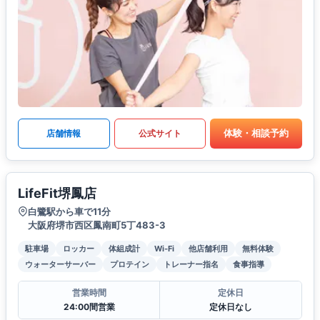
体験・相談予約
店舗情報
公式サイト
LifeFit堺鳳店
白鷺駅から車で11分
大阪府堺市西区鳳南町5丁483-3
駐車場
ロッカー
体組成計
Wi-Fi
他店舗利用
無料体験
ウォーターサーバー
プロテイン
トレーナー指名
食事指導
営業時間
定休日
24:00間営業
定休日なし