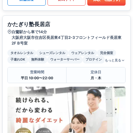
かたぎり塾長居店
白鷺駅から車で14分
大阪府大阪市住吉区長居東4丁目2-3フロントフィールド長居東
2F B号室
タオルレンタル
シューズレンタル
ウェアレンタル
完全個室
子連れOK
無料体験
ウォーターサーバー
プロテイン
もっと見る
営業時間
定休日
平日 10:00〜22:00
月・木