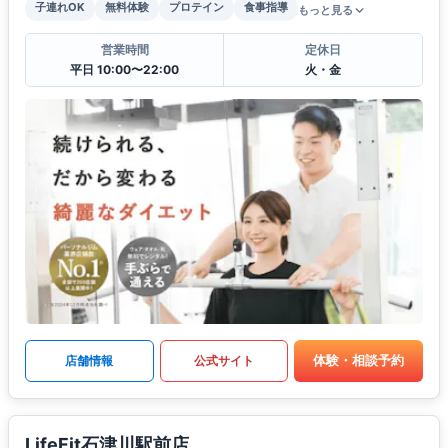
子連れOK
無料体験
プロテイン
食事指導
もっと見る
営業時間
定休日
平日 10:00〜22:00
火・金
体験・相談予約
店舗情報
公式サイト
LifeFit石津川駅前店