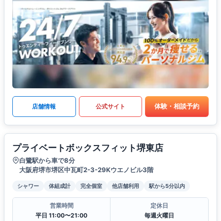
体験・相談予約
店舗情報
公式サイト
プライベートボックスフィット堺東店
白鷺駅から車で8分
大阪府堺市堺区中瓦町2-3-29Kウエノビル3階
シャワー
体組成計
完全個室
他店舗利用
駅から5分以内
営業時間
定休日
平日 11:00〜21:00
毎週火曜日