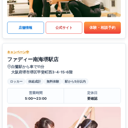
体験・相談予約
店舗情報
公式サイト
キャンペーン中
ファディー南海堺駅店
白鷺駅から車で11分
大阪府堺市堺区甲斐町西3-4-15-6階
ロッカー
体組成計
無料体験
駅から5分以内
営業時間
定休日
5:00〜23:00
要確認