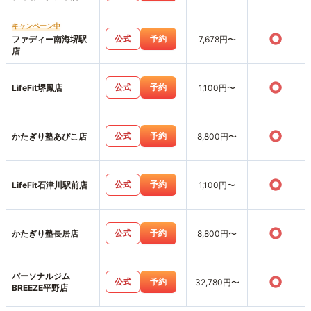
キャンペーン中
○
公式
予約
ファディー南海堺駅
7,678円〜
店
○
公式
予約
LifeFit堺鳳店
1,100円〜
○
公式
予約
かたぎり塾あびこ店
8,800円〜
○
公式
予約
LifeFit石津川駅前店
1,100円〜
○
公式
予約
かたぎり塾長居店
8,800円〜
パーソナルジム
○
公式
予約
32,780円〜
BREEZE平野店