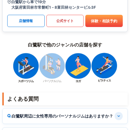
白鷺駅から車で19分
大阪府富田林市常磐町1－8富田林センタービル3F
体験・相談予約
店舗情報
公式サイト
白鷺駅で他のジャンルの店舗を探す
ピラティス
スポーツジム
パーソナルジム
ヨガ
よくある質問
白鷺駅周辺に女性専用のパーソナルジムはありますか？