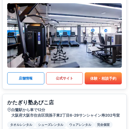
体験・相談予約
店舗情報
公式サイト
かたぎり塾あびこ店
白鷺駅から車で12分
大阪府大阪市住吉区我孫子東2丁目6-29サンシャイン寿202号室
タオルレンタル
シューズレンタル
ウェアレンタル
完全個室