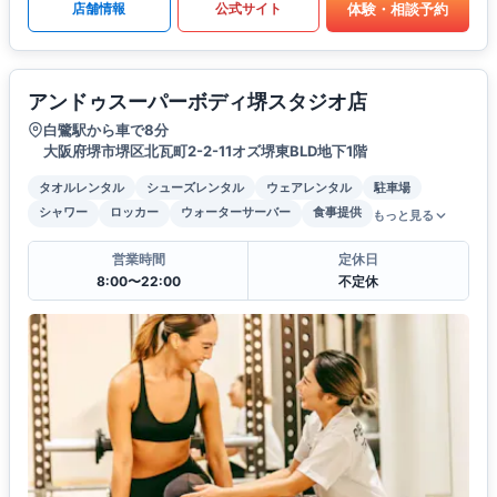
体験・相談予約
店舗情報
公式サイト
アンドゥスーパーボディ堺スタジオ店
白鷺駅から車で8分
大阪府堺市堺区北瓦町2-2-11オズ堺東BLD地下1階
タオルレンタル
シューズレンタル
ウェアレンタル
駐車場
シャワー
ロッカー
ウォーターサーバー
食事提供
もっと見る
営業時間
定休日
8:00〜22:00
不定休