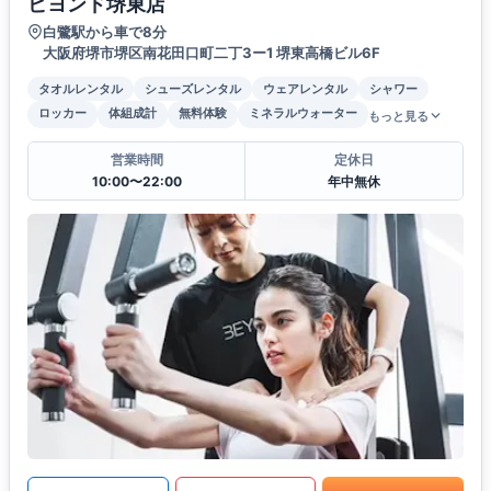
ビヨンド堺東店
白鷺駅から車で8分
大阪府堺市堺区南花田口町二丁3ー1 堺東高橋ビル6F
タオルレンタル
シューズレンタル
ウェアレンタル
シャワー
ロッカー
体組成計
無料体験
ミネラルウォーター
もっと見る
営業時間
定休日
10:00〜22:00
年中無休