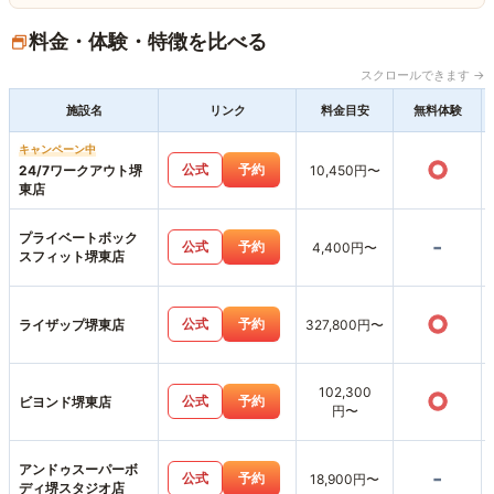
料金・体験・特徴を比べる
スクロールできます →
施設名
リンク
料金目安
無料体験
キャンペーン中
○
公式
予約
24/7ワークアウト堺
10,450円〜
東店
プライベートボック
-
公式
予約
4,400円〜
スフィット堺東店
○
公式
予約
ライザップ堺東店
327,800円〜
102,300
○
公式
予約
ビヨンド堺東店
円〜
アンドゥスーパーボ
-
公式
予約
18,900円〜
ディ堺スタジオ店