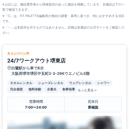
※上記には、施設運営者から情報提供のあった施設を掲載しています。全施設は下の一
覧で確認できます。
※「○」は、FIT PALETTE編集部が独自の調査・基準に基づき、特におすすめする項目
です。
※「－」は未提供を示すものではありません。詳細は各施設の公式サイトをご確認くだ
さい。
キャンペーン中
24/7ワークアウト堺東店
白鷺駅から車で8分
大阪府堺市堺区中瓦町2-3-29Kウエノビル3階
タオルレンタル
シューズレンタル
ウェアレンタル
シャワー
完全個室
無料体験
水素水
食事指導
もっと見る
営業時間
定休日
7:00〜24:00
要確認