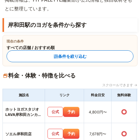
とに整理しています。
岸和田駅のヨガを条件から探す
現在の条件
すべての店舗 / おすすめ順
条件を絞り込む
料金・体験・特徴を比べる
スクロールできます →
施設名
リンク
料金目安
無料体験
ホットヨガスタジオ
○
公式
予約
4,800円〜
LAVA岸和田カンカン
ベイサイドモール店
○
公式
予約
ソエル岸和田店
7,678円〜