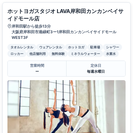
ホットヨガスタジオ LAVA岸和田カンカンベイサ
イドモール店
岸和田駅から徒歩13分
大阪府岸和田市港緑町3ー1岸和田カンカンベイサイドモール
WEST3F
タオルレンタル
ウェアレンタル
ホットヨガ
駐車場
シャワー
ロッカー
他店舗利用
無料体験
ミネラルウォーター
水素水
営業時間
定休日
ー
毎週水曜日