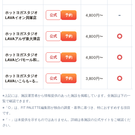
ホットヨガスタジオ
-
公式
予約
4,800円〜
LAVAイオン貝塚店
ホットヨガスタジオ
○
公式
予約
4,800円〜
LAVAアルザ泉大津店
ホットヨガスタジオ
○
公式
予約
4,800円〜
LAVAビバモール和泉
中央店
ホットヨガスタジオ
○
公式
予約
3,800円〜
LAVAいこらも~る泉
佐野店
※上記には、施設運営者から情報提供のあった施設を掲載しています。全施設は下の一
覧で確認できます。
※「○」は、FIT PALETTE編集部が独自の調査・基準に基づき、特におすすめする項目
です。
※「－」は未提供を示すものではありません。詳細は各施設の公式サイトをご確認くだ
さい。