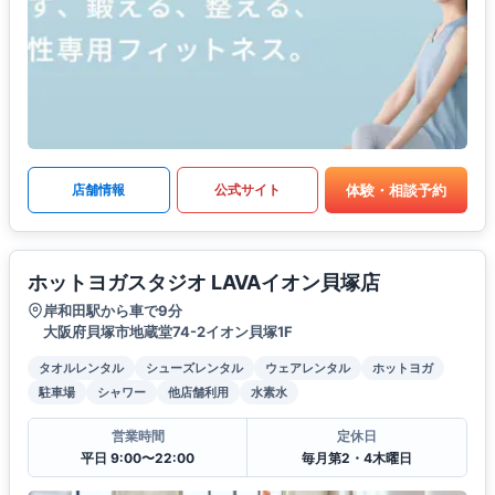
体験・相談予約
店舗情報
公式サイト
ホットヨガスタジオ LAVAイオン貝塚店
岸和田駅から車で9分
大阪府貝塚市地蔵堂74-2イオン貝塚1F
タオルレンタル
シューズレンタル
ウェアレンタル
ホットヨガ
駐車場
シャワー
他店舗利用
水素水
営業時間
定休日
平日 9:00〜22:00
毎月第2・4木曜日