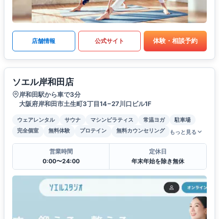
体験・相談予約
店舗情報
公式サイト
ソエル岸和田店
岸和田駅から車で3分
大阪府岸和田市土生町3丁目14−27川口ビル1F
ウェアレンタル
サウナ
マシンピラティス
常温ヨガ
駐車場
完全個室
無料体験
プロテイン
無料カウンセリング
もっと見る
営業時間
定休日
0:00〜24:00
年末年始を除き無休