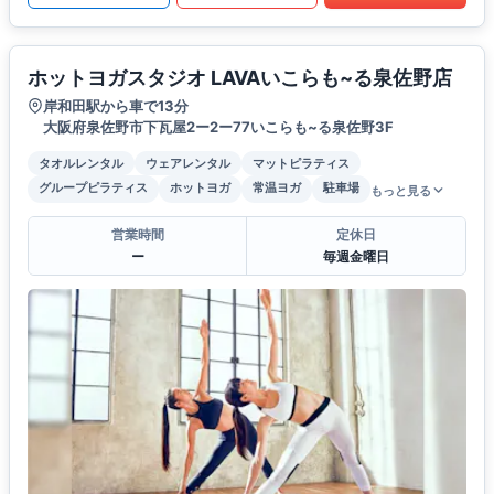
ホットヨガスタジオ LAVAいこらも~る泉佐野店
岸和田駅から車で13分
大阪府泉佐野市下瓦屋2ー2ー77いこらも~る泉佐野3F
タオルレンタル
ウェアレンタル
マットピラティス
グループピラティス
ホットヨガ
常温ヨガ
駐車場
もっと見る
営業時間
定休日
ー
毎週金曜日