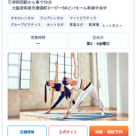
岸和田駅から車で13分
大阪府和泉市唐国町3ー17ー56ビバモール和泉中央1F
タオルレンタル
ウェアレンタル
マットピラティス
グループピラティス
ホットヨガ
常温ヨガ
駐車場
もっと見る
営業時間
定休日
ー
第2・4金曜日
体験・相談予約
店舗情報
公式サイト