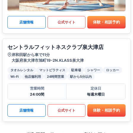
体験・相談予約
店舗情報
公式サイト
セントラルフィットネスクラブ泉大津店
岸和田駅から車で11分
大阪府泉大津市旭町19-2N.KLASS泉大津
タオルレンタル
マットピラティス
駐車場
シャワー
ロッカー
Wi-Fi
他店舗利用
24時間営業
駅から5分以内
営業時間
定休日
24:00間
毎週木曜日
体験・相談予約
店舗情報
公式サイト