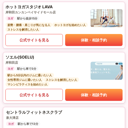
ホットヨガスタジオ LAVA
岸和田カンカンベイサイドモール店
ヨガ
駅から徒歩15分
姿勢・腰痛・肩こりが気になる人
ホットヨガを始めたい人
ストレスを解消したい人
公式サイトを見る
体験・相談予約
ソエル(SOELU)
岸和田店
ヨガ
駅から車で3分
駅から5分以内のジムに通いたい人
女性専用ジムに通いたい人
ストレスを解消したい人
マシンピラティスを始めたい人
公式サイトを見る
体験・相談予約
セントラルフィットネスクラブ
泉大津店
ヨガ
駅から車で13分