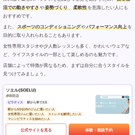
活での動きやすさ
や
姿勢づくり
、
柔軟性
を意識したい人にも
おすすめです。
また、
スポーツのコンディショニング
や
パフォーマンス向上
を
目的に取り入れられることもあります。
女性専用スタジオや少人数レッスンも多く、かわいいウェアな
ど、ライフスタイルの一部として楽しめるのも魅力です。
店舗によって特徴が異なるため、まずは自分に合うスタイルを
見つけてみましょう。
ソエル(SOELU)
岸和田店
ピラティス
駅から車で3分
駅から5分以内のジムに通いたい人
女性専用ジムに通いたい人
ストレスを解消したい人
マシンピラティスを始めたい人
公式サイトを見る
体験・相談予約