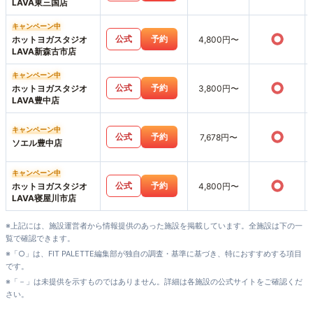
LAVA東三国店
キャンペーン中
○
公式
予約
ホットヨガスタジオ
4,800円〜
LAVA新森古市店
キャンペーン中
○
公式
予約
ホットヨガスタジオ
3,800円〜
LAVA豊中店
キャンペーン中
○
公式
予約
7,678円〜
ソエル豊中店
キャンペーン中
○
公式
予約
ホットヨガスタジオ
4,800円〜
LAVA寝屋川市店
※上記には、施設運営者から情報提供のあった施設を掲載しています。全施設は下の一
覧で確認できます。
※「○」は、FIT PALETTE編集部が独自の調査・基準に基づき、特におすすめする項目
です。
※「－」は未提供を示すものではありません。詳細は各施設の公式サイトをご確認くだ
さい。