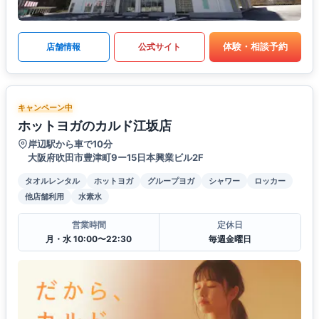
体験・相談予約
店舗情報
公式サイト
キャンペーン中
ホットヨガのカルド江坂店
岸辺駅から車で10分
大阪府吹田市豊津町9ー15日本興業ビル2F
タオルレンタル
ホットヨガ
グループヨガ
シャワー
ロッカー
他店舗利用
水素水
営業時間
定休日
月・水 10:00〜22:30
毎週金曜日