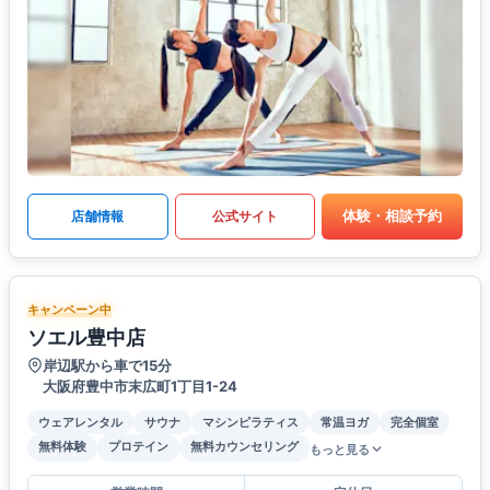
体験・相談予約
店舗情報
公式サイト
キャンペーン中
ソエル豊中店
岸辺駅から車で15分
大阪府豊中市末広町1丁目1-24
ウェアレンタル
サウナ
マシンピラティス
常温ヨガ
完全個室
無料体験
プロテイン
無料カウンセリング
もっと見る