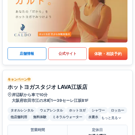
体験・相談予約
店舗情報
公式サイト
キャンペーン中
ホットヨガスタジオ LAVA江坂店
岸辺駅から車で10分
大阪府吹田市江の木町1ー39セーレ江坂B1F
タオルレンタル
ウェアレンタル
ホットヨガ
シャワー
ロッカー
他店舗利用
無料体験
ミネラルウォーター
水素水
もっと見る
営業時間
定休日