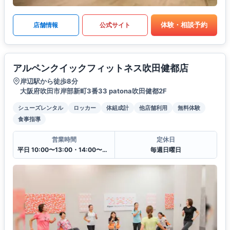
体験・相談予約
店舗情報
公式サイト
アルペンクイックフィットネス吹田健都店
岸辺駅から徒歩8分
大阪府吹田市岸部新町3番33 patona吹田健都2F
シューズレンタル
ロッカー
体組成計
他店舗利用
無料体験
食事指導
営業時間
定休日
平日 10:00〜13:00・14:00〜20:00
毎週日曜日