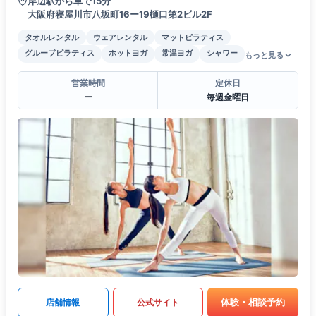
岸辺駅から車で15分
大阪府寝屋川市八坂町16ー19樋口第2ビル2F
タオルレンタル
ウェアレンタル
マットピラティス
グループピラティス
ホットヨガ
常温ヨガ
シャワー
もっと見る
営業時間
定休日
ー
毎週金曜日
体験・相談予約
店舗情報
公式サイト