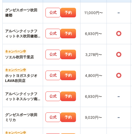
グンゼスポーツ吹田
-
公式
予約
11,000円〜
健都
アルペンクイックフ
○
公式
予約
6,930円〜
ィットネス吹田健都
店
キャンペーン中
○
公式
予約
3,278円〜
ソエル吹田千里店
キャンペーン中
○
公式
予約
ホットヨガスタジオ
4,800円〜
LAVA吹田店
アルペンクイックフ
-
公式
予約
6,930円〜
ィットネスルッツ南
摂津店
グンゼスポーツ吹田
-
公式
予約
9,020円〜
ミリカ
キャンペーン中