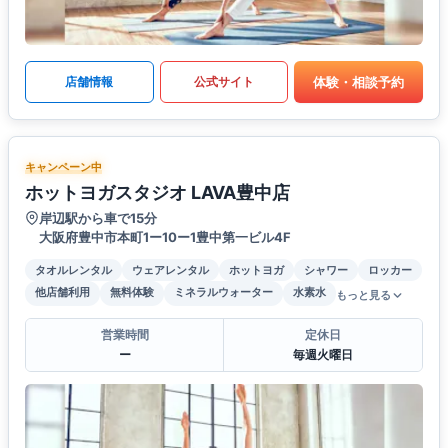
体験・相談予約
店舗情報
公式サイト
キャンペーン中
ホットヨガスタジオ LAVA豊中店
岸辺駅から車で15分
大阪府豊中市本町1ー10ー1豊中第一ビル4F
タオルレンタル
ウェアレンタル
ホットヨガ
シャワー
ロッカー
他店舗利用
無料体験
ミネラルウォーター
水素水
もっと見る
営業時間
定休日
ー
毎週火曜日