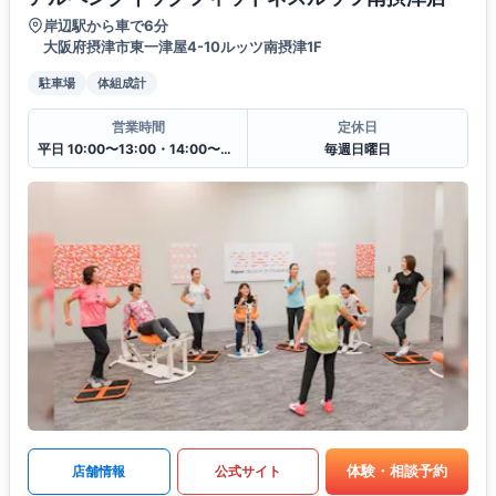
岸辺駅から車で6分
大阪府摂津市東一津屋4-10ルッツ南摂津1F
駐車場
体組成計
営業時間
定休日
平日 10:00〜13:00・14:00〜20:00
毎週日曜日
体験・相談予約
店舗情報
公式サイト