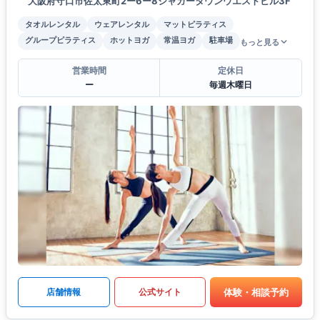
大阪府守口市佐太東町2ー6ー8ジャガータウンウエストビル3F
タオルレンタル
ウェアレンタル
マットピラティス
グループピラティス
ホットヨガ
常温ヨガ
駐車場
もっと見る
営業時間
定休日
ー
毎週木曜日
体験・相談予約
店舗情報
公式サイト