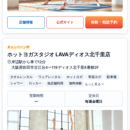
体験・相談予約
店舗情報
公式サイト
キャンペーン中
ホットヨガスタジオ LAVAディオス北千里店
岸辺駅から車で12分
大阪府吹田市古江台4ー119ディオス北千里8番館2F
タオルレンタル
ウェアレンタル
ホットヨガ
常温ヨガ
駐車場
シャワー
ロッカー
他店舗利用
無料体験
もっと見る
営業時間
定休日
ー
毎週金曜日