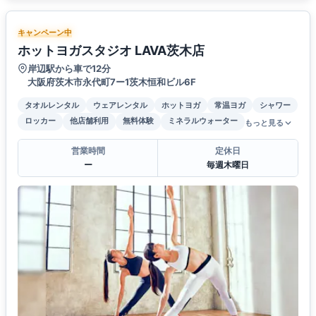
キャンペーン中
ホットヨガスタジオ LAVA茨木店
岸辺駅から車で12分
大阪府茨木市永代町7ー1茨木恒和ビル6F
タオルレンタル
ウェアレンタル
ホットヨガ
常温ヨガ
シャワー
ロッカー
他店舗利用
無料体験
ミネラルウォーター
もっと見る
営業時間
定休日
ー
毎週木曜日