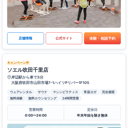
体験・相談予約
店舗情報
公式サイト
キャンペーン中
ソエル吹田千里店
岸辺駅から車で3分
大阪府吹田市山田市場7-1ハイツPリバー1F105
ウェアレンタル
サウナ
マシンピラティス
常温ヨガ
完全個室
無料体験
無料カウンセリング
24時間営業
営業時間
定休日
0:00〜24:00
年末年始を除き無休