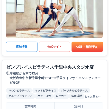
体験・相談予約
店舗情報
公式サイト
ゼンプレイスピラティス千里中央スタジオ店
岸辺駅から車で12分
大阪府豊中市新千里東町1ー4ー2千里ライフサイエンスセンター
ビル2F
マシンピラティス
マットピラティス
パーソナルピラティス
グループピラティス
ホットヨガ
ロッカー
体組成計
もっと見る
営業時間
定休日