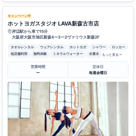
キャンペーン中
ホットヨガスタジオ LAVA新森古市店
岸辺駅から車で15分
大阪府大阪市旭区新森4ー3ー2ヴァリウス新森2F
タオルレンタル
ウェアレンタル
ホットヨガ
シャワー
ロッカー
他店舗利用
無料体験
ミネラルウォーター
水素水
もっと見る
営業時間
定休日
ー
毎週金曜日