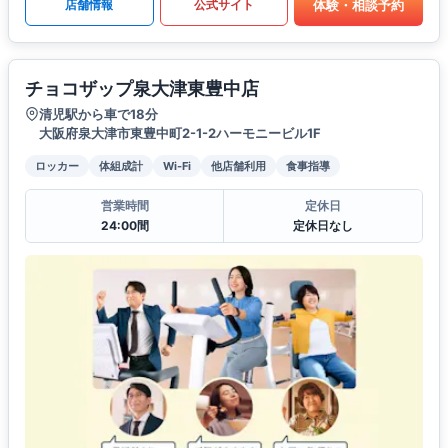
体験・相談予約
店舗情報
公式サイト
チョコザップ泉大津東豊中店
清児駅から車で18分
大阪府泉大津市東豊中町2-1-2ハーモニービル1F
ロッカー
体組成計
Wi-Fi
他店舗利用
食事指導
営業時間
定休日
24:00間
定休日なし