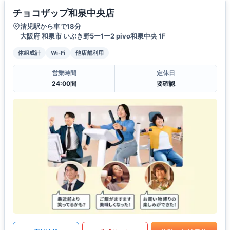
チョコザップ和泉中央店
清児駅から車で18分
大阪府 和泉市 いぶき野5ー1ー2 pivo和泉中央 1F
体組成計
Wi-Fi
他店舗利用
営業時間
定休日
24:00間
要確認