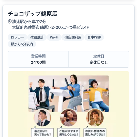
チョコザップ鶴原店
清児駅から車で7分
大阪府泉佐野市鶴原1-2-20ふたつ星ビル1F
ロッカー
体組成計
Wi-Fi
他店舗利用
食事指導
駅から5分以内
営業時間
定休日
24:00間
定休日なし