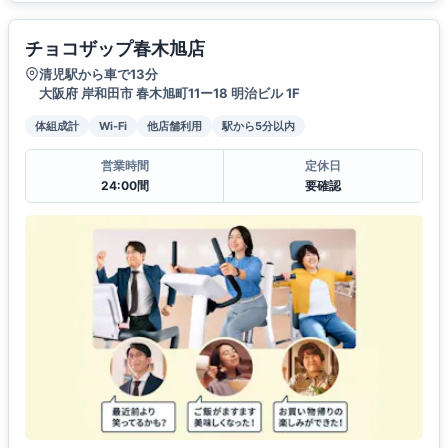
チョコザップ春木旭店
清児駅から車で13分
大阪府 岸和田市 春木旭町11ー18 明治ビル 1F
体組成計
Wi-Fi
他店舗利用
駅から5分以内
営業時間
定休日
24:00間
要確認