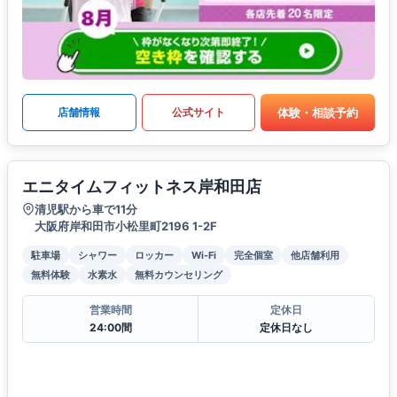
体験・相談予約
店舗情報
公式サイト
エニタイムフィットネス岸和田店
清児駅から車で11分
大阪府岸和田市小松里町2196 1-2F
駐車場
シャワー
ロッカー
Wi-Fi
完全個室
他店舗利用
無料体験
水素水
無料カウンセリング
営業時間
定休日
24:00間
定休日なし