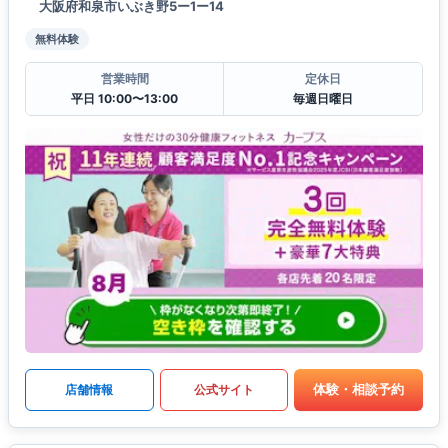
大阪府和泉市いぶき野5ー1ー14
無料体験
営業時間
定休日
平日 10:00〜13:00
毎週日曜日
体験・相談予約
店舗情報
公式サイト