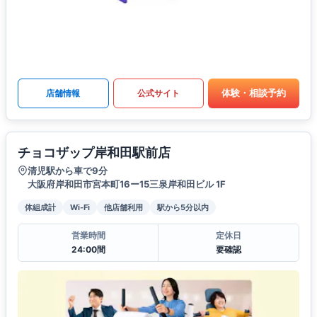
体験・相談予約
店舗情報
公式サイト
チョコザップ岸和田駅前店
清児駅から車で9分
大阪府岸和田市宮本町16ー15三泉岸和田ビル 1F
体組成計
Wi-Fi
他店舗利用
駅から5分以内
営業時間
定休日
24:00間
要確認