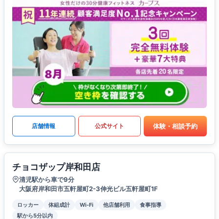
体験・相談予約
店舗情報
公式サイト
チョコザップ岸和田店
清児駅から車で9分
大阪府岸和田市五軒屋町2-3伸光ビル五軒屋町1F
ロッカー
体組成計
Wi-Fi
他店舗利用
食事指導
駅から5分以内