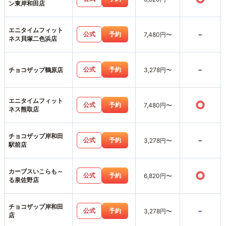
ン東岸和田店
エニタイムフィット
-
公式
予約
7,480円〜
ネス貝塚二色浜店
-
公式
予約
チョコザップ鶴原店
3,278円〜
エニタイムフィット
○
公式
予約
7,480円〜
ネス熊取店
チョコザップ岸和田
-
公式
予約
3,278円〜
駅前店
カーブスいこらも～
○
公式
予約
6,820円〜
る泉佐野店
チョコザップ岸和田
-
公式
予約
3,278円〜
店