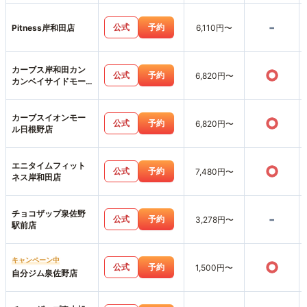
-
公式
予約
Pitness岸和田店
6,110円〜
カーブス岸和田カン
○
公式
予約
6,820円〜
カンベイサイドモー
ル店
カーブスイオンモー
○
公式
予約
6,820円〜
ル日根野店
エニタイムフィット
○
公式
予約
7,480円〜
ネス岸和田店
チョコザップ泉佐野
-
公式
予約
3,278円〜
駅前店
キャンペーン中
○
公式
予約
1,500円〜
自分ジム泉佐野店