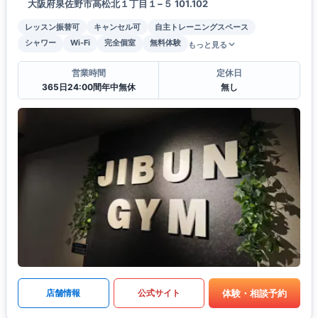
大阪府泉佐野市高松北１丁目１−５ 101.102
レッスン振替可
キャンセル可
自主トレーニングスペース
シャワー
Wi-Fi
完全個室
無料体験
もっと見る
営業時間
定休日
365日24:00間年中無休
無し
体験・相談予約
店舗情報
公式サイト