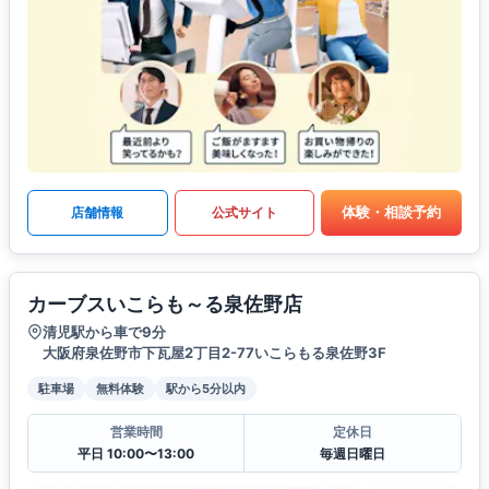
体験・相談予約
店舗情報
公式サイト
カーブスいこらも～る泉佐野店
清児駅から車で9分
大阪府泉佐野市下瓦屋2丁目2-77いこらもる泉佐野3F
駐車場
無料体験
駅から5分以内
営業時間
定休日
平日 10:00〜13:00
毎週日曜日