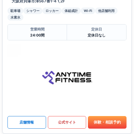
大阪府貝塚市澤567番1-4 1,2F
駐車場
シャワー
ロッカー
体組成計
Wi-Fi
他店舗利用
水素水
営業時間
定休日
24:00間
定休日なし
体験・相談予約
店舗情報
公式サイト