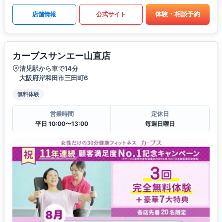
体験・相談予約
店舗情報
公式サイト
カーブスサンエー山直店
清児駅から車で14分
大阪府岸和田市三田町6
無料体験
営業時間
定休日
平日 10:00〜13:00
毎週日曜日