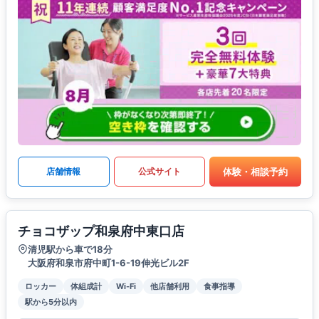
体験・相談予約
店舗情報
公式サイト
チョコザップ和泉府中東口店
清児駅から車で18分
大阪府和泉市府中町1-6-19伸光ビル2F
ロッカー
体組成計
Wi-Fi
他店舗利用
食事指導
駅から5分以内