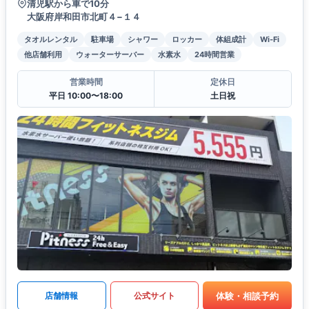
清児駅から車で10分
大阪府岸和田市北町４−１４
タオルレンタル
駐車場
シャワー
ロッカー
体組成計
Wi-Fi
他店舗利用
ウォーターサーバー
水素水
24時間営業
営業時間
定休日
平日 10:00〜18:00
土日祝
体験・相談予約
店舗情報
公式サイト