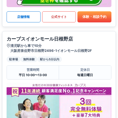
体験・相談予約
店舗情報
公式サイト
カーブスイオンモール日根野店
清児駅から車で10分
大阪府泉佐野市日根野2496-1イオンモール日根野2F
駐車場
無料体験
駅から5分以内
営業時間
定休日
平日 10:00〜13:00
毎週日曜日