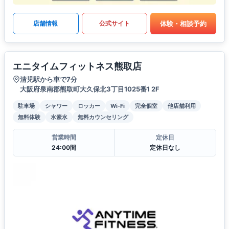
体験・相談予約
店舗情報
公式サイト
エニタイムフィットネス熊取店
清児駅から車で7分
大阪府泉南郡熊取町大久保北3丁目1025番1 2F
駐車場
シャワー
ロッカー
Wi-Fi
完全個室
他店舗利用
無料体験
水素水
無料カウンセリング
営業時間
定休日
24:00間
定休日なし