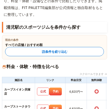
り、料金・体験・設備などの条件で比較したりできます。掲
載情報は、FIT PALETTE編集部が公式情報と独自取材をもと
に整理しています。
清児駅のスポーツジムを条件から探す
現在の条件
すべての店舗 / おすすめ順
条件を絞り込む
料金・体験・特徴を比べる
スクロールできます →
施設名
リンク
料金目安
無料体験
カーブスイオン貝塚
○
公式
予約
6,820円〜
店
カーブストークタウ
○
公式
予約
6,820円〜