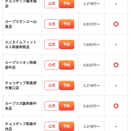
チョコザップ春木旭
-
公式
予約
3,278円〜
店
カーブスサンエー山
○
公式
予約
6,820円〜
直店
エニタイムフィット
-
公式
予約
7,480円〜
ネス和泉和気店
カーブスイオン和泉
○
公式
予約
6,820円〜
府中店
チョコザップ和泉府
-
公式
予約
3,278円〜
中東口店
カーブス大阪和泉中
○
公式
予約
6,820円〜
央店
チョコザップ和泉中
-
公式
予約
3,278円〜
央店