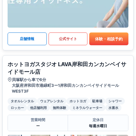
体験・相談予約
店舗情報
公式サイト
ホットヨガスタジオ LAVA岸和田カンカンベイサ
イドモール店
貝塚駅から車で6分
大阪府岸和田市港緑町3ー1岸和田カンカンベイサイドモール
WEST3F
タオルレンタル
ウェアレンタル
ホットヨガ
駐車場
シャワー
ロッカー
他店舗利用
無料体験
ミネラルウォーター
水素水
営業時間
定休日
ー
毎週水曜日