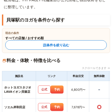
に整理しています。
貝塚駅のヨガを条件から探す
現在の条件
すべての店舗 / おすすめ順
条件を絞り込む
料金・体験・特徴を比べる
スクロールできます →
施設名
リンク
料金目安
無料体験
ホットヨガスタジオ
-
公式
予約
4,800円〜
LAVAイオン貝塚店
○
公式
予約
ソエル岸和田店
7,678円〜