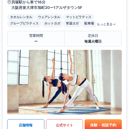
貝塚駅から車で16分
大阪府泉大津市旭町20ー1アルザタウン5F
タオルレンタル
ウェアレンタル
マットピラティス
グループピラティス
ホットヨガ
常温ヨガ
駐車場
もっと見る
営業時間
定休日
ー
毎週火曜日
体験・相談予約
店舗情報
公式サイト