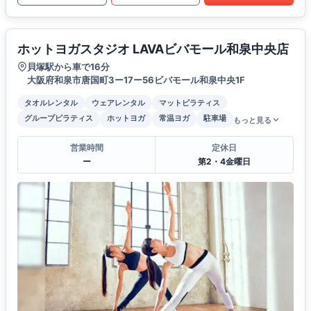
ホットヨガスタジオ LAVAビバモール和泉中央店
貝塚駅から車で16分
大阪府和泉市唐国町3ー17ー56ビバモール和泉中央1F
タオルレンタル
ウェアレンタル
マットピラティス
グループピラティス
ホットヨガ
常温ヨガ
駐車場
もっと見る
営業時間
定休日
ー
第2・4金曜日