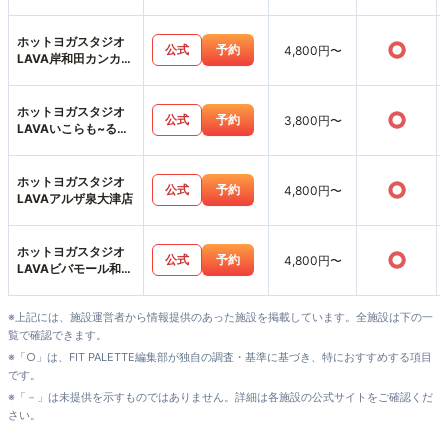
ホットヨガスタジオ
○
公式
予約
4,800円〜
LAVA岸和田カンカン
ベイサイドモール店
ホットヨガスタジオ
○
公式
予約
3,800円〜
LAVAいこらも~る泉
佐野店
ホットヨガスタジオ
○
公式
予約
4,800円〜
LAVAアルザ泉大津店
ホットヨガスタジオ
○
公式
予約
4,800円〜
LAVAビバモール和泉
中央店
※上記には、施設運営者から情報提供のあった施設を掲載しています。全施設は下の一
覧で確認できます。
※「○」は、FIT PALETTE編集部が独自の調査・基準に基づき、特におすすめする項目
です。
※「－」は未提供を示すものではありません。詳細は各施設の公式サイトをご確認くだ
さい。