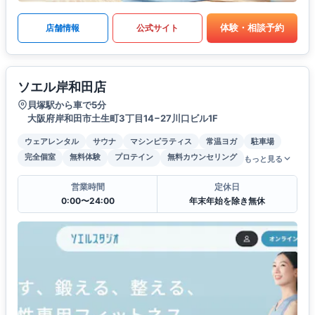
体験・相談予約
店舗情報
公式サイト
ソエル岸和田店
貝塚駅から車で5分
大阪府岸和田市土生町3丁目14−27川口ビル1F
ウェアレンタル
サウナ
マシンピラティス
常温ヨガ
駐車場
完全個室
無料体験
プロテイン
無料カウンセリング
もっと見る
営業時間
定休日
0:00〜24:00
年末年始を除き無休