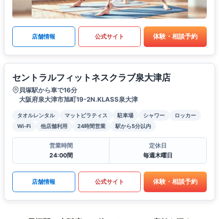
体験・相談予約
店舗情報
公式サイト
セントラルフィットネスクラブ泉大津店
貝塚駅から車で16分
大阪府泉大津市旭町19-2N.KLASS泉大津
タオルレンタル
マットピラティス
駐車場
シャワー
ロッカー
Wi-Fi
他店舗利用
24時間営業
駅から5分以内
営業時間
定休日
24:00間
毎週木曜日
体験・相談予約
店舗情報
公式サイト