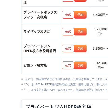
円〜
店
プライベートボックス
4,400円
公式
予約
フィット高槻店
327,800
ライザップ枚方店
公式
予約
円〜
プライベートジム
3,850円
公式
予約
HPER枚方市役所前店
102,300
ビヨンド枚方店
公式
予約
円〜
※上記には、施設運営者から情報提供のあった施設を掲載しています。
※「○」は、FIT PALETTE編集部が独自の調査・基準に基づき、特にお
※「－」は未提供を示すものではありません。詳細は各施設の公式サイト
プライベートジムHPER枚方店