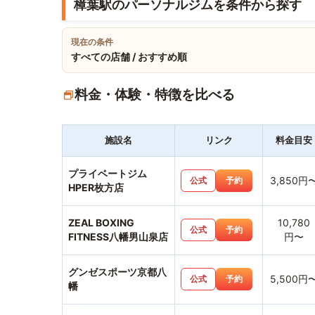
樟葉駅のパーソナルジムを条件から探す
現在の条件
すべての店舗 / おすすめ順
料金・体験・特徴を比べる
施設名
リンク
料金目安
プライベートジム
3,850円
公式
予約
HPER枚方店
ZEAL BOXING
10,780
公式
予約
FITNESS八幡男山泉店
円〜
グンゼスポーツ京都八
5,500円
公式
予約
幡