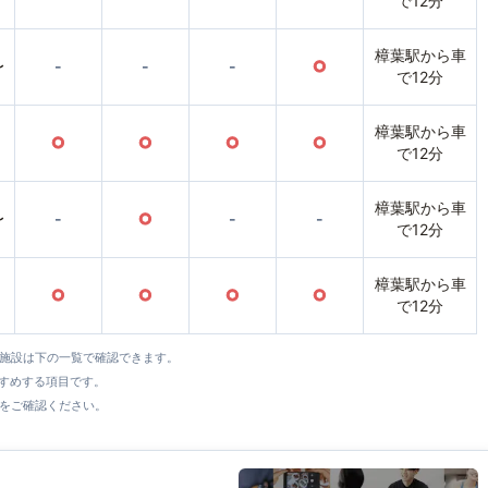
で12分
樟葉駅から車
〜
-
-
-
○
で12分
樟葉駅から車
○
○
○
○
で12分
樟葉駅から車
〜
-
○
-
-
で12分
樟葉駅から車
○
○
○
○
で12分
全施設は下の一覧で確認できます。
すすめする項目です。
をご確認ください。