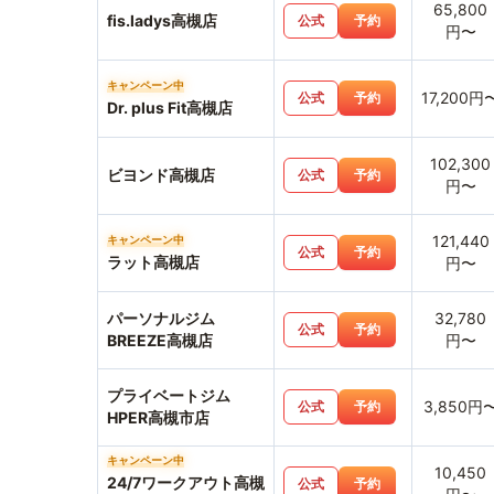
65,800
fis.ladys高槻店
公式
予約
円〜
キャンペーン中
17,200円
公式
予約
Dr. plus Fit高槻店
102,300
ビヨンド高槻店
公式
予約
円〜
121,440
キャンペーン中
公式
予約
ラット高槻店
円〜
パーソナルジム
32,780
公式
予約
BREEZE高槻店
円〜
プライベートジム
3,850円
公式
予約
HPER高槻市店
キャンペーン中
10,450
24/7ワークアウト高槻
公式
予約