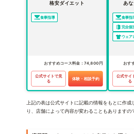
格安ダイエット
あな
食事指導
食事指
完全個
ウェア
おすすめコース料金
74,800円
おす
公式サイトで見
公式サイ
体験・相談予約
る
る
上記の表は公式サイトに記載の情報をもとに作成
り、店舗によって内容が変わることもありますの