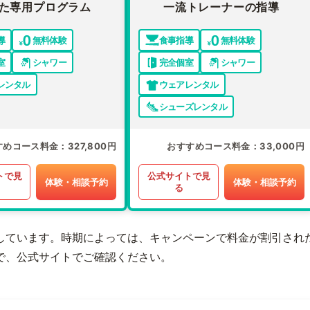
た専用プログラム
一流トレーナーの指導
導
無料体験
食事指導
無料体験
室
シャワー
完全個室
シャワー
レンタル
ウェアレンタル
シューズレンタル
すめコース料金
327,800円
おすすめコース料金
33,000円
トで見
公式サイトで見
体験・相談予約
体験・相談予約
る
しています。時期によっては、キャンペーンで料金が割引され
で、公式サイトでご確認ください。