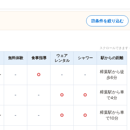
条件を絞り込む
スクロールできます 
ウェア
無料体験
食事指導
シャワー
駅からの距離
レンタル
樟葉駅から徒
〜
-
○
-
-
歩6分
樟葉駅から車
-
-
○
○
で4分
樟葉駅から車
〜
-
-
○
○
で10分