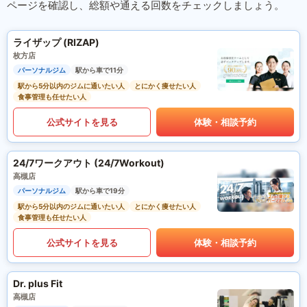
ページを確認し、総額や通える回数をチェックしましょう。
ライザップ (RIZAP)
枚方店
パーソナルジム
駅から車で11分
駅から5分以内のジムに通いたい人
とにかく痩せたい人
食事管理も任せたい人
公式サイトを見る
体験・相談予約
24/7ワークアウト (24/7Workout)
高槻店
パーソナルジム
駅から車で19分
駅から5分以内のジムに通いたい人
とにかく痩せたい人
食事管理も任せたい人
公式サイトを見る
体験・相談予約
Dr. plus Fit
高槻店