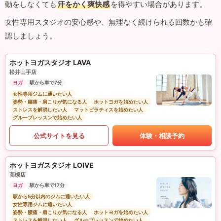
動をしなくても
汗をかく爽快感
を得やすい場合があります。
女性専用スタジオの安心感や、無理なく続けられる回数かも確
認しましょう。
ホットヨガスタジオ LAVA
松井山手店
ヨガ
駅から車で7分
女性専用ジムに通いたい人
姿勢・腰痛・肩こりが気になる人
ホットヨガを始めたい人
ストレスを解消したい人
マットピラティスを始めたい人
グループレッスンで始めたい人
公式サイトを見る
体験・相談予約
ホットヨガスタジオ LOIVE
高槻店
ヨガ
駅から車で17分
駅から5分以内のジムに通いたい人
女性専用ジムに通いたい人
姿勢・腰痛・肩こりが気になる人
ホットヨガを始めたい人
ストレスを解消したい人
グループレッスンで始めたい人