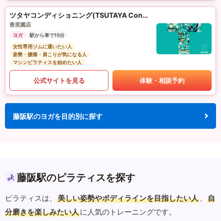
ツタヤコンディショニング(TSUTAYA Conditioning)PILATES
香里園店
ヨガ
駅から車で15分
女性専用ジムに通いたい人
姿勢・腰痛・肩こりが気になる人
マシンピラティスを始めたい人
公式サイトを見る
体験・相談予約
藤阪駅のヨガを目的別に探す
藤阪駅のピラティスを探す
ピラティスは、
美しい姿勢やボディラインを目指したい人
、
自
分磨きを楽しみたい人
に人気のトレーニングです。