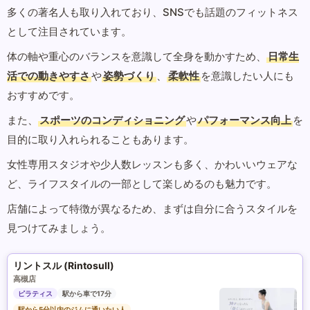
多くの著名人も取り入れており、SNSでも話題のフィットネス
として注目されています。
体の軸や重心のバランスを意識して全身を動かすため、
日常生
活での動きやすさ
や
姿勢づくり
、
柔軟性
を意識したい人にも
おすすめです。
また、
スポーツのコンディショニング
や
パフォーマンス向上
を
目的に取り入れられることもあります。
女性専用スタジオや少人数レッスンも多く、かわいいウェアな
ど、ライフスタイルの一部として楽しめるのも魅力です。
店舗によって特徴が異なるため、まずは自分に合うスタイルを
見つけてみましょう。
リントスル (Rintosull)
高槻店
ピラティス
駅から車で17分
駅から5分以内のジムに通いたい人