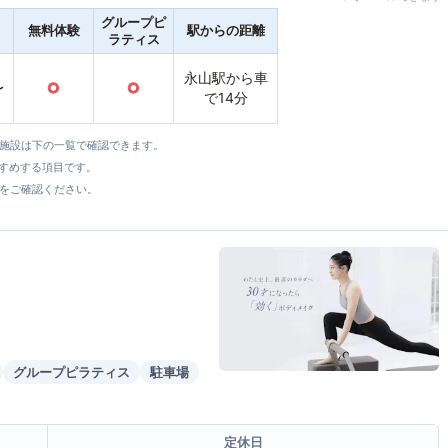
グループピ
無料体験
駅からの距離
ラティス
永山駅から車
〜
○
○
で14分
全施設は下の一覧で確認できます。
すすめする項目です。
をご確認ください。
グループピラティス
駐車場
定休日