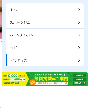
すべて
スポーツジム
パーソナルジム
7
ヨガ
ま
ピラティス
→