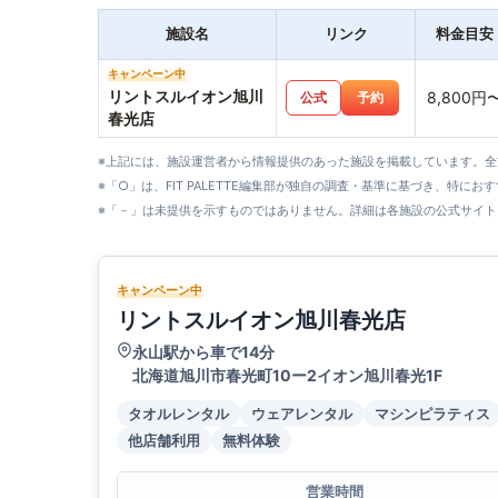
施設名
リンク
料金目安
キャンペーン中
リントスルイオン旭川
8,800円
公式
予約
春光店
※上記には、施設運営者から情報提供のあった施設を掲載しています。
※「○」は、FIT PALETTE編集部が独自の調査・基準に基づき、特にお
※「－」は未提供を示すものではありません。詳細は各施設の公式サイト
キャンペーン中
リントスルイオン旭川春光店
永山駅から車で14分
北海道旭川市春光町10ー2イオン旭川春光1F
タオルレンタル
ウェアレンタル
マシンピラティス
他店舗利用
無料体験
営業時間