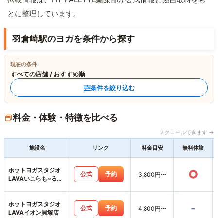
とに整理しています。
羽倉崎駅のヨガを条件から探す
現在の条件
すべての店舗 / おすすめ順
条件を絞り込む
料金・体験・特徴を比べる
スクロールできます →
施設名
リンク
料金目安
無料体験
ホットヨガスタジオ
○
公式
予約
3,800円〜
LAVAいこらも~る泉
佐野店
ホットヨガスタジオ
-
公式
予約
4,800円〜
LAVAイオン貝塚店