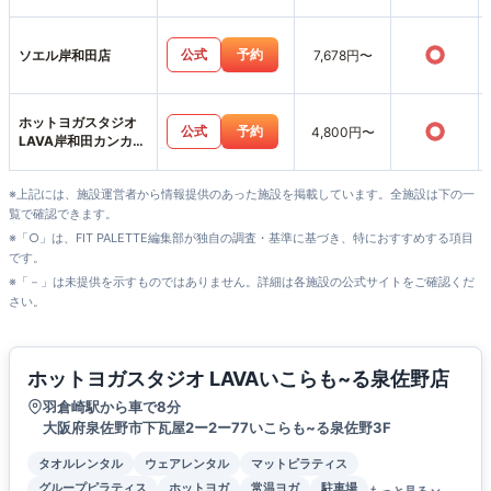
○
公式
予約
ソエル岸和田店
7,678円〜
ホットヨガスタジオ
○
公式
予約
4,800円〜
LAVA岸和田カンカン
ベイサイドモール店
※上記には、施設運営者から情報提供のあった施設を掲載しています。全施設は下の一
覧で確認できます。
※「○」は、FIT PALETTE編集部が独自の調査・基準に基づき、特におすすめする項目
です。
※「－」は未提供を示すものではありません。詳細は各施設の公式サイトをご確認くだ
さい。
ホットヨガスタジオ LAVAいこらも~る泉佐野店
羽倉崎駅から車で8分
大阪府泉佐野市下瓦屋2ー2ー77いこらも~る泉佐野3F
タオルレンタル
ウェアレンタル
マットピラティス
グループピラティス
ホットヨガ
常温ヨガ
駐車場