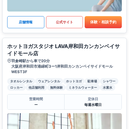
体験・相談予約
店舗情報
公式サイト
ホットヨガスタジオ LAVA岸和田カンカンベイサ
イドモール店
羽倉崎駅から車で20分
大阪府岸和田市港緑町3ー1岸和田カンカンベイサイドモール
WEST3F
タオルレンタル
ウェアレンタル
ホットヨガ
駐車場
シャワー
ロッカー
他店舗利用
無料体験
ミネラルウォーター
水素水
営業時間
定休日
ー
毎週水曜日