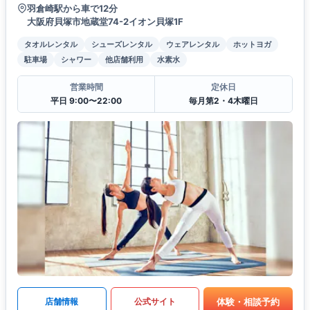
羽倉崎駅から車で12分
大阪府貝塚市地蔵堂74-2イオン貝塚1F
タオルレンタル
シューズレンタル
ウェアレンタル
ホットヨガ
駐車場
シャワー
他店舗利用
水素水
営業時間
定休日
平日 9:00〜22:00
毎月第2・4木曜日
体験・相談予約
店舗情報
公式サイト