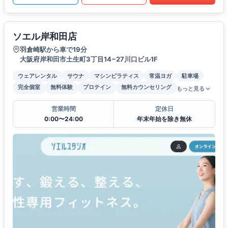
ソエル岸和田店
羽倉崎駅から車で19分
大阪府岸和田市土生町3丁目14−27川口ビル1F
ウェアレンタル
サウナ
マシンピラティス
常温ヨガ
駐車場
完全個室
無料体験
プロテイン
無料カウンセリング
もっと見る
営業時間
定休日
0:00〜24:00
年末年始を除き無休