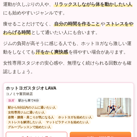
運動が久しぶりの人や、
リラックスしながら体を動かしたい人
にも始めやすいジャンルです。
痩せることだけでなく、
自分の時間を作ること
や
ストレスをや
わらげる時間
として通いたい人にも合います。
ジムの負荷が高そうに感じる人でも、ホットヨガなら激しい運
動をしなくても
汗をかく爽快感
を得やすい場合があります。
女性専用スタジオの安心感や、無理なく続けられる回数かも確
認しましょう。
ホットヨガスタジオ LAVA
コノミヤ富田林店
ヨガ
駅から車で4分
駅から5分以内のジムに通いたい人
女性専用ジムに通いたい人
姿勢・腰痛・肩こりが気になる人
ホットヨガを始めたい人
ストレスを解消したい人
マットピラティスを始めたい人
グループレッスンで始めたい人