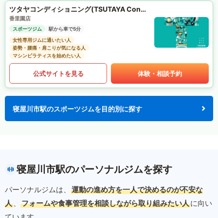
ツタヤコンディショニング(TSUTAYA Conditioning)PILATES
香里園店
スポーツジム
駅から車で5分
女性専用ジムに通いたい人
姿勢・腰痛・肩こりが気になる人
マシンピラティスを始めたい人
公式サイトを見る
体験・相談予約
寝屋川市駅のスポーツジムを目的別に探す
寝屋川市駅のパーソナルジムを探す
パーソナルジムは、
運動の進め方を一人で決めるのが不安な
人
、
フォームや食事管理を相談しながら取り組みたい人
に向い
ています。