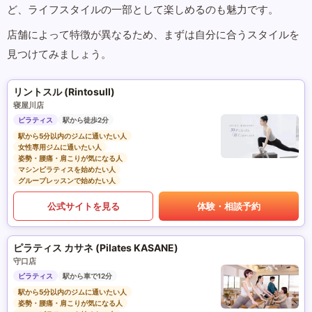
ど、ライフスタイルの一部として楽しめるのも魅力です。
店舗によって特徴が異なるため、まずは自分に合うスタイルを
見つけてみましょう。
リントスル (Rintosull)
寝屋川店
ピラティス
駅から徒歩2分
駅から5分以内のジムに通いたい人
女性専用ジムに通いたい人
姿勢・腰痛・肩こりが気になる人
マシンピラティスを始めたい人
グループレッスンで始めたい人
公式サイトを見る
体験・相談予約
ピラティス カサネ (Pilates KASANE)
守口店
ピラティス
駅から車で12分
駅から5分以内のジムに通いたい人
姿勢・腰痛・肩こりが気になる人