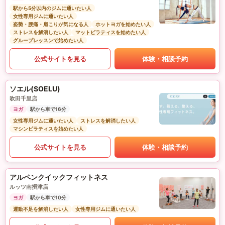
駅から5分以内のジムに通いたい人
女性専用ジムに通いたい人
姿勢・腰痛・肩こりが気になる人
ホットヨガを始めたい人
ストレスを解消したい人
マットピラティスを始めたい人
グループレッスンで始めたい人
公式サイトを見る
体験・相談予約
ソエル(SOELU)
吹田千里店
ヨガ
駅から車で16分
女性専用ジムに通いたい人
ストレスを解消したい人
マシンピラティスを始めたい人
公式サイトを見る
体験・相談予約
アルペンクイックフィットネス
ルッツ南摂津店
ヨガ
駅から車で10分
運動不足を解消したい人
女性専用ジムに通いたい人