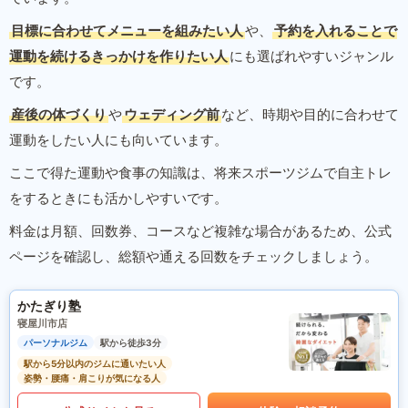
目標に合わせてメニューを組みたい人
や、
予約を入れることで
運動を続けるきっかけを作りたい人
にも選ばれやすいジャンル
です。
産後の体づくり
や
ウェディング前
など、時期や目的に合わせて
運動をしたい人にも向いています。
ここで得た運動や食事の知識は、将来スポーツジムで自主トレ
をするときにも活かしやすいです。
料金は月額、回数券、コースなど複雑な場合があるため、公式
ページを確認し、総額や通える回数をチェックしましょう。
かたぎり塾
寝屋川市店
パーソナルジム
駅から徒歩3分
駅から5分以内のジムに通いたい人
姿勢・腰痛・肩こりが気になる人