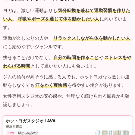
ヨガは、激しい運動よりも
気分転換を兼ねて運動習慣を作りた
い人
、
呼吸やポーズを通じて体を動かしたい人
に向いていま
す。
運動が久しぶりの人や、
リラックスしながら体を動かしたい人
にも始めやすいジャンルです。
痩せることだけでなく、
自分の時間を作ること
や
ストレスをや
わらげる時間
として通いたい人にも合います。
ジムの負荷が高そうに感じる人でも、ホットヨガなら激しい運
動をしなくても
汗をかく爽快感
を得やすい場合があります。
女性専用スタジオの安心感や、無理なく続けられる回数かも確
認しましょう。
ホットヨガスタジオ LAVA
寝屋川市店
ヨガ
駅から徒歩2分