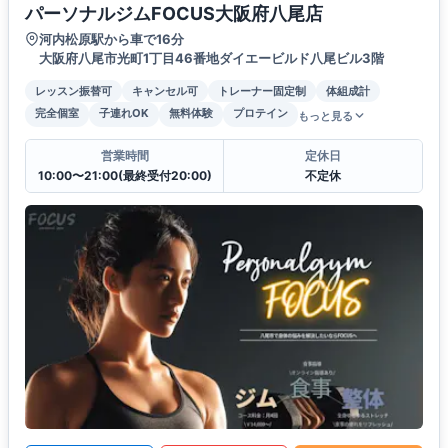
パーソナルジムFOCUS大阪府八尾店
河内松原駅から車で16分
大阪府八尾市光町1丁目46番地ダイエービルド八尾ビル3階
レッスン振替可
キャンセル可
トレーナー固定制
体組成計
完全個室
子連れOK
無料体験
プロテイン
もっと見る
営業時間
定休日
10:00〜21:00(最終受付20:00)
不定休