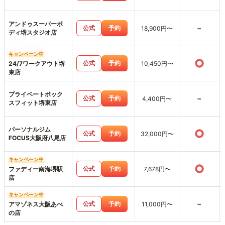
アンドゥスーパーボ
-
公式
予約
18,900円〜
ディ堺スタジオ店
キャンペーン中
○
公式
予約
24/7ワークアウト堺
10,450円〜
東店
プライベートボック
-
公式
予約
4,400円〜
スフィット堺東店
パーソナルジム
○
公式
予約
32,000円〜
FOCUS大阪府八尾店
キャンペーン中
○
公式
予約
ファディー南海堺駅
7,678円〜
店
キャンペーン中
-
公式
予約
アマゾネス大阪あべ
11,000円〜
の店