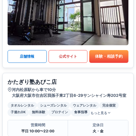
体験・相談予約
店舗情報
公式サイト
かたぎり塾あびこ店
河内松原駅から車で10分
大阪府大阪市住吉区我孫子東2丁目6-29サンシャイン寿202号室
タオルレンタル
シューズレンタル
ウェアレンタル
完全個室
子連れOK
無料体験
プロテイン
食事指導
もっと見る
営業時間
定休日
平日 10:00〜22:00
火・金