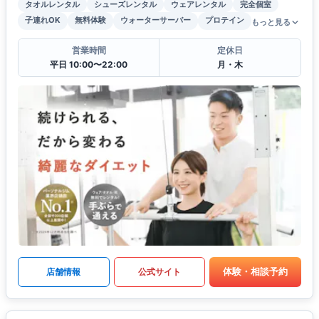
タオルレンタル
シューズレンタル
ウェアレンタル
完全個室
子連れOK
無料体験
ウォーターサーバー
プロテイン
もっと見る
営業時間
定休日
平日 10:00〜22:00
月・木
体験・相談予約
店舗情報
公式サイト