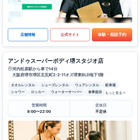
体験・相談予約
店舗情報
公式サイト
アンドゥスーパーボディ堺スタジオ店
河内松原駅から車で14分
大阪府堺市堺区北瓦町2-2-11オズ堺東BLD地下1階
タオルレンタル
シューズレンタル
ウェアレンタル
駐車場
シャワー
ロッカー
ウォーターサーバー
食事提供
もっと見る
営業時間
定休日
8:00〜22:00
不定休