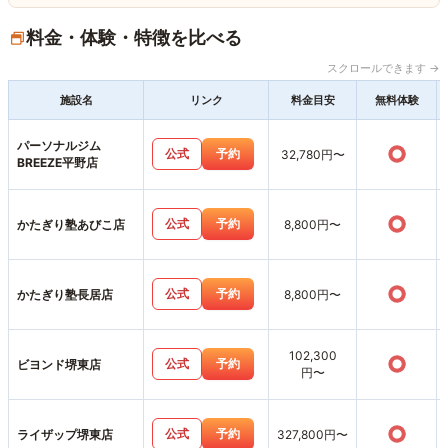
料金・体験・特徴を比べる
スクロールできます →
施設名
リンク
料金目安
無料体験
パーソナルジム
○
公式
予約
32,780円〜
BREEZE平野店
○
公式
予約
かたぎり塾あびこ店
8,800円〜
○
公式
予約
かたぎり塾長居店
8,800円〜
102,300
○
公式
予約
ビヨンド堺東店
円〜
○
公式
予約
ライザップ堺東店
327,800円〜