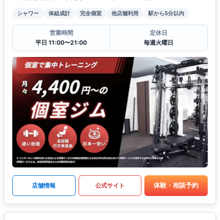
シャワー
体組成計
完全個室
他店舗利用
駅から5分以内
営業時間
定休日
平日 11:00〜21:00
毎週火曜日
体験・相談予約
店舗情報
公式サイト