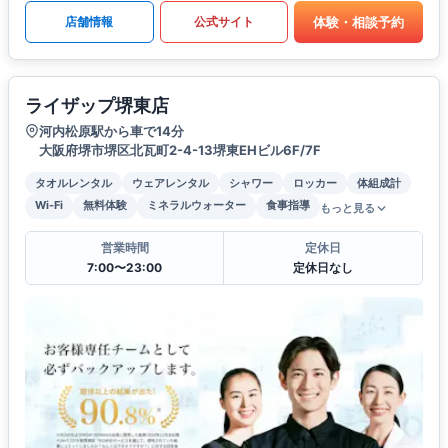
体験・相談予約
店舗情報
公式サイト
ライザップ堺東店
河内松原駅から車で14分
大阪府堺市堺区北瓦町2-4-13堺東EHビル6F/7F
タオルレンタル
ウェアレンタル
シャワー
ロッカー
体組成計
Wi-Fi
無料体験
ミネラルウォーター
食事指導
もっと見る
営業時間
定休日
7:00〜23:00
定休日なし