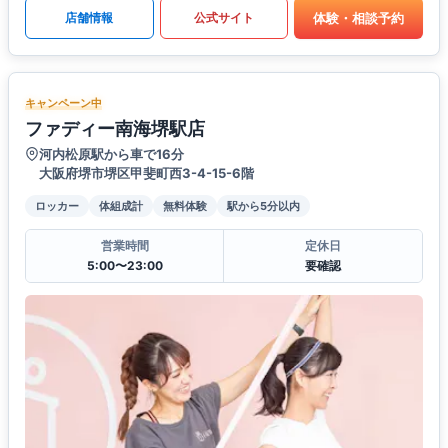
体験・相談予約
店舗情報
公式サイト
キャンペーン中
ファディー南海堺駅店
河内松原駅から車で16分
大阪府堺市堺区甲斐町西3-4-15-6階
ロッカー
体組成計
無料体験
駅から5分以内
営業時間
定休日
5:00〜23:00
要確認