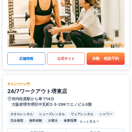
体験・相談予約
店舗情報
公式サイト
キャンペーン中
24/7ワークアウト堺東店
河内松原駅から車で14分
大阪府堺市堺区中瓦町2-3-29Kウエノビル3階
タオルレンタル
シューズレンタル
ウェアレンタル
シャワー
完全個室
無料体験
水素水
食事指導
もっと見る