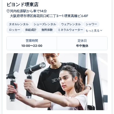
ビヨンド堺東店
河内松原駅から車で14分
大阪府堺市堺区南花田口町二丁3ー1 堺東高橋ビル6F
タオルレンタル
シューズレンタル
ウェアレンタル
シャワー
ロッカー
体組成計
無料体験
ミネラルウォーター
もっと見る
営業時間
定休日
10:00〜22:00
年中無休