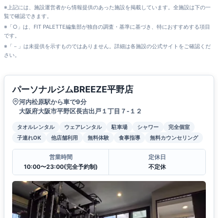
※上記には、施設運営者から情報提供のあった施設を掲載しています。全施設は下の一
覧で確認できます。
※「○」は、FIT PALETTE編集部が独自の調査・基準に基づき、特におすすめする項目
です。
※「－」は未提供を示すものではありません。詳細は各施設の公式サイトをご確認くだ
さい。
パーソナルジムBREEZE平野店
河内松原駅から車で9分
大阪府大阪市平野区長吉出戸１丁目７-１２
タオルレンタル
ウェアレンタル
駐車場
シャワー
完全個室
子連れOK
他店舗利用
無料体験
食事指導
無料カウンセリング
営業時間
定休日
10:00〜23:00(完全予約制)
不定休