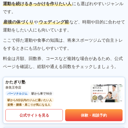
運動を続けるきっかけを作りたい人
にも選ばれやすいジャンル
です。
産後の体づくり
や
ウェディング前
など、時期や目的に合わせて
運動をしたい人にも向いています。
ここで得た運動や食事の知識は、将来スポーツジムで自主トレ
をするときにも活かしやすいです。
料金は月額、回数券、コースなど複雑な場合があるため、公式
ページを確認し、総額や通える回数をチェックしましょう。
かたぎり塾
奈良王寺店
パーソナルジム
駅から車で16分
駅から5分以内のジムに通いたい人
姿勢・腰痛・肩こりが気になる人
公式サイトを見る
体験・相談予約