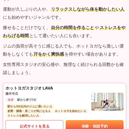
運動が久しぶりの人や、
リラックスしながら体を動かしたい人
にも始めやすいジャンルです。
痩せることだけでなく、
自分の時間を作ること
や
ストレスをや
わらげる時間
として通いたい人にも合います。
ジムの負荷が高そうに感じる人でも、ホットヨガなら激しい運
動をしなくても
汗をかく爽快感
を得やすい場合があります。
女性専用スタジオの安心感や、無理なく続けられる回数かも確
認しましょう。
ホットヨガスタジオ LAVA
藤井寺店
ヨガ
駅から車で7分
駅から5分以内のジムに通いたい人
姿勢・腰痛・肩こりが気になる人
ホットヨガを始めたい人
ストレスを解消したい人
公式サイトを見る
体験・相談予約