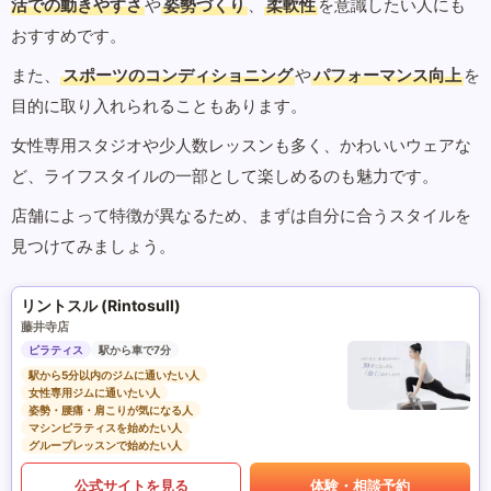
活での動きやすさ
や
姿勢づくり
、
柔軟性
を意識したい人にも
おすすめです。
また、
スポーツのコンディショニング
や
パフォーマンス向上
を
目的に取り入れられることもあります。
女性専用スタジオや少人数レッスンも多く、かわいいウェアな
ど、ライフスタイルの一部として楽しめるのも魅力です。
店舗によって特徴が異なるため、まずは自分に合うスタイルを
見つけてみましょう。
リントスル (Rintosull)
藤井寺店
ピラティス
駅から車で7分
駅から5分以内のジムに通いたい人
女性専用ジムに通いたい人
姿勢・腰痛・肩こりが気になる人
マシンピラティスを始めたい人
グループレッスンで始めたい人
公式サイトを見る
体験・相談予約