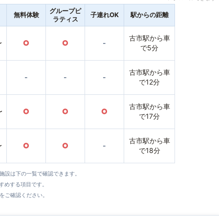
グループピ
無料体験
子連れOK
駅からの距離
ラティス
古市駅から車
〜
○
○
-
で5分
古市駅から車
-
-
-
で12分
古市駅から車
〜
○
○
○
で17分
古市駅から車
〜
○
○
-
で18分
全施設は下の一覧で確認できます。
すすめする項目です。
をご確認ください。