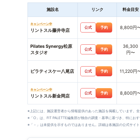
施設名
リンク
料金目安
キャンペーン中
8,800円
公式
予約
リントスル藤井寺店
Pilates Synergy松原
36,300
公式
予約
スタジオ
円〜
ピラティスケー八尾店
11,220円
公式
予約
キャンペーン中
8,800円
公式
予約
リントスル新金岡店
※上記には、施設運営者から情報提供のあった施設を掲載しています。
※「○」は、FIT PALETTE編集部が独自の調査・基準に基づき、特にお
※「－」は未提供を示すものではありません。詳細は各施設の公式サイト