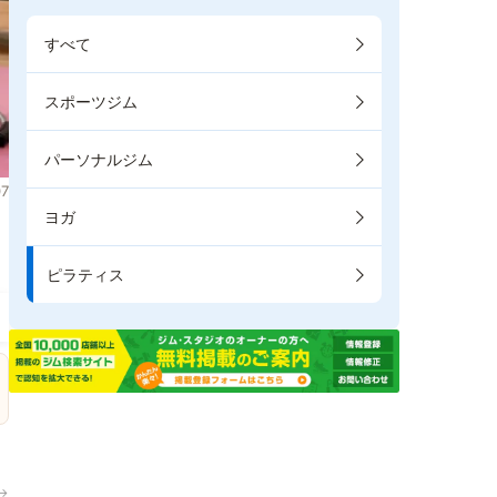
すべて
スポーツジム
パーソナルジム
7
ヨガ
ま
ピラティス
→