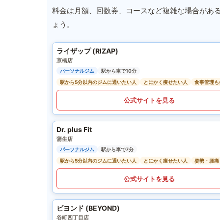
料金は月額、回数券、コースなど複雑な場合があ
ょう。
ライザップ (RIZAP)
京橋店
パーソナルジム
駅から車で10分
駅から5分以内のジムに通いたい人
とにかく痩せたい人
食事管理も
公式サイトを見る
Dr. plus Fit
蒲生店
パーソナルジム
駅から車で7分
駅から5分以内のジムに通いたい人
とにかく痩せたい人
姿勢・腰痛
公式サイトを見る
ビヨンド (BEYOND)
谷町四丁目店