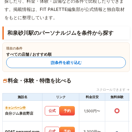
探したり、料金・体験・設備などの条件で比較したりできま
す。掲載情報は、FIT PALETTE編集部が公式情報と独自取材
をもとに整理しています。
和泉砂川駅のパーソナルジムを条件から探す
現在の条件
すべての店舗 / おすすめ順
条件を絞り込む
料金・体験・特徴を比べる
スクロールできます →
施設名
リンク
料金目安
無料体験
キャンペーン中
○
公式
予約
1,500円〜
自分ジム泉佐野店
-
公式
予約
GOAT personal gym
3,300円〜