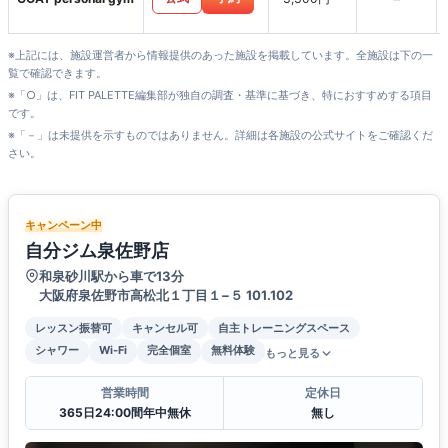
※上記には、施設運営者から情報提供のあった施設を掲載しています。全施設は下の一
覧で確認できます。
※「○」は、FIT PALETTE編集部が独自の調査・基準に基づき、特におすすめする項目
です。
※「－」は未提供を示すものではありません。詳細は各施設の公式サイトをご確認くだ
さい。
キャンペーン中
自分ジム泉佐野店
和泉砂川駅から車で13分
大阪府泉佐野市高松北１丁目１−５ 101.102
レッスン振替可
キャンセル可
自主トレーニングスペース
シャワー
Wi-Fi
完全個室
無料体験
もっと見る
営業時間
定休日
365日24:00間年中無休
無し