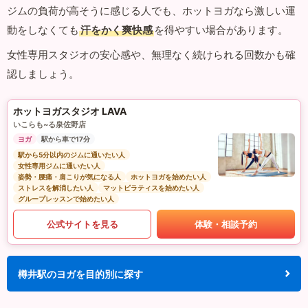
ジムの負荷が高そうに感じる人でも、ホットヨガなら激しい運
動をしなくても
汗をかく爽快感
を得やすい場合があります。
女性専用スタジオの安心感や、無理なく続けられる回数かも確
認しましょう。
ホットヨガスタジオ LAVA
いこらも~る泉佐野店
ヨガ
駅から車で17分
駅から5分以内のジムに通いたい人
女性専用ジムに通いたい人
姿勢・腰痛・肩こりが気になる人
ホットヨガを始めたい人
ストレスを解消したい人
マットピラティスを始めたい人
グループレッスンで始めたい人
公式サイトを見る
体験・相談予約
樽井駅のヨガを目的別に探す